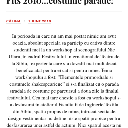
Fits 2010…costume parade!
CĂLINA
7 JUNE 2010
In perioada in care nu am mai postat nimic am avut
ocazia, absolut speciala sa particip cu cativa dintre
studentii mei la un workshop al scenografului Nic
Ularu, in cadrul Festivalului International de Teatru de
la Sibiu, experienta care s-a dovedit mai mult decat
benefica atat pentru ei cat si pentru mine. Tema
workshopului a fost: ”Elementele primordiale si
costumele shakespeariene” si s-a finalizat cu o parada
stradala de costume pe parcursul a doua zile la finalul
festivalului. Cea mai tare chestie a fost ca workshopul s-
a desfasurat in atelierul Facultatii de Inginerie Textila
din Sibiu, spatiu propus de mine, intrucat sectia de
design vestimentar nu detine niste spatii propice pentru
desfasurarea unei astfel de actiuni. Nici spatiul acesta nu