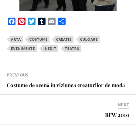
F
P
T
T
E
S
a
i
w
u
m
h
c
n
i
m
a
a
ARTA
COSTUME
CREATIE
CULOARE
e
t
t
b
i
r
EVENIMENTE
INEDIT
TEATRU
b
e
t
l
l
e
o
r
e
r
o
e
r
k
s
PREVIOUS
t
Costume de scenă în viziunea creatorilor de modă
NEXT
RFW 2010