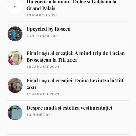
Du coeur a la main- Dolce și Gabbana la
Grand Palais
13 MARCH 2025
Upcycled by Roseco
7 OCTOBER 2021
Firul roșu al creației: A mind trip de Lucian
Broscățean la Tiff 2021
18 AUGUST 2021
Firul roșu al creației: Doina Levintza la Tiff
2021
11 AUGUST 2021
Despre modă și estetica vestimentației
13 JUNE 2021