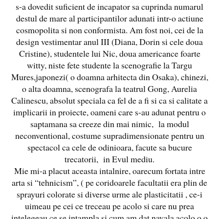
s-a dovedit suficient de incapator sa cuprinda numarul
destul de mare al participantilor adunati intr-o actiune
cosmopolita si non conformista. Am fost noi, cei de la
design vestimentar anul III (Diana, Dorin si cele doua
Cristine), studentele lui Nic, doua americance foarte
witty, niste fete studente la scenografie la Targu
Mures,japonezi( o doamna arhitecta din Osaka), chinezi,
o alta doamna, scenografa la teatrul Gong, Aurelia
Calinescu, absolut speciala ca fel de a fi si ca si calitate a
implicarii in proiecte, oameni care s-au adunat pentru o
saptamana sa creeze din mai nimic, la modul
neconventional, costume supradimensionate pentru un
spectacol ca cele de odinioara, facute sa bucure
trecatorii, in Evul mediu.
Mie mi-a placut aceasta intalnire, oarecum fortata intre
arta si “tehnicism”, ( pe coridoarele facultatii era plin de
sprayuri colorate si diverse urme ale plasticitatii , ce-i
uimeau pe cei ce treceau pe acolo si care nu prea
intelegeau ce se intampla si cum am dat navala acolo o o