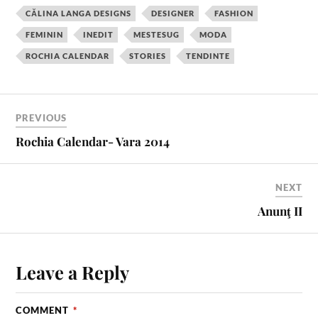
c
n
i
m
a
a
CĂLINA LANGA DESIGNS
DESIGNER
FASHION
e
t
t
b
i
r
FEMININ
INEDIT
MESTESUG
MODA
b
e
t
l
l
e
ROCHIA CALENDAR
STORIES
TENDINTE
o
r
e
r
o
e
r
k
s
t
PREVIOUS
Rochia Calendar- Vara 2014
NEXT
Anunţ II
Leave a Reply
COMMENT
*