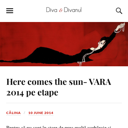
Here comes the sun- VARA
2014 pe etape
CĂLINA
10 JUNE 2014
Pentru că nu sunt în stare de prea multă vorbăraie şi