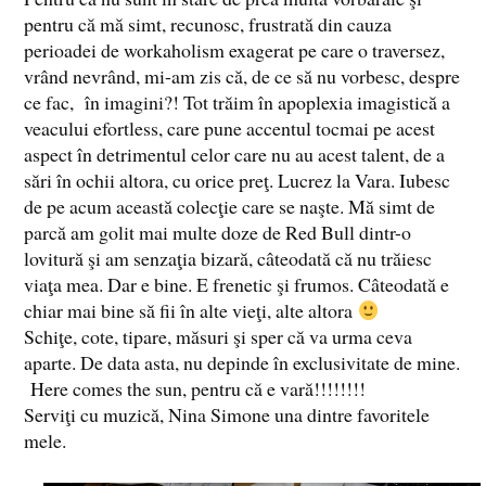
pentru că mă simt, recunosc, frustrată din cauza
perioadei de workaholism exagerat pe care o traversez,
vrând nevrând, mi-am zis că, de ce să nu vorbesc, despre
ce fac, în imagini?! Tot trăim în apoplexia imagistică a
veacului efortless, care pune accentul tocmai pe acest
aspect în detrimentul celor care nu au acest talent, de a
sări în ochii altora, cu orice preţ. Lucrez la Vara. Iubesc
de pe acum această colecţie care se naşte. Mă simt de
parcă am golit mai multe doze de Red Bull dintr-o
lovitură şi am senzaţia bizară, câteodată că nu trăiesc
viaţa mea. Dar e bine. E frenetic şi frumos. Câteodată e
chiar mai bine să fii în alte vieţi, alte altora
Schiţe, cote, tipare, măsuri şi sper că va urma ceva
aparte. De data asta, nu depinde în exclusivitate de mine.
Here comes the sun, pentru că e vară!!!!!!!!
Serviţi cu muzică, Nina Simone una dintre favoritele
mele.