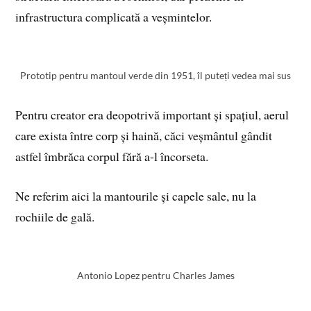
infrastructura complicată a veșmintelor.
Prototip pentru mantoul verde din 1951, îl puteți vedea mai sus
Pentru creator era deopotrivă important și spațiul, aerul
care exista între corp și haină, căci veșmântul gândit
astfel îmbrăca corpul fără a-l încorseta.
Ne referim aici la mantourile și capele sale, nu la
rochiile de gală.
Antonio Lopez pentru Charles James