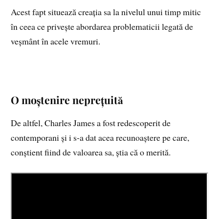
Acest fapt situează creația sa la nivelul unui timp mitic
în ceea ce privește abordarea problematicii legată de
veșmânt în acele vremuri.
O moștenire neprețuită
De altfel, Charles James a fost redescoperit de
contemporani și i s-a dat acea recunoaștere pe care,
conștient fiind de valoarea sa, știa că o merită.