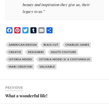
beauty and inspiration they give us, their
legacy to us.”
F
P
T
T
E
S
a
i
w
u
m
h
c
n
i
m
a
a
AMERICAN DESIGN
BIAIS CUT
CHARLES JAMES
e
t
t
b
i
r
CREATIE
DESIGNERI
HAUTE COUTURE
b
e
t
l
l
e
ISTORIA MODEI
ISTORIA MODEI SI A COSTUMULUI
o
r
e
r
o
e
r
MARI CREATORI
VALUABLE
k
s
t
PREVIOUS
What a wonderful life!