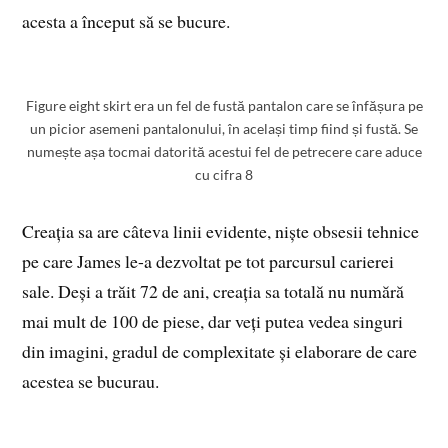
acesta a început să se bucure.
Figure eight skirt era un fel de fustă pantalon care se înfășura pe
un picior asemeni pantalonului, în același timp fiind și fustă. Se
numește așa tocmai datorită acestui fel de petrecere care aduce
cu cifra 8
Creația sa are câteva linii evidente, niște obsesii tehnice
pe care James le-a dezvoltat pe tot parcursul carierei
sale. Deși a trăit 72 de ani, creația sa totală nu numără
mai mult de 100 de piese, dar veți putea vedea singuri
din imagini, gradul de complexitate și elaborare de care
acestea se bucurau.