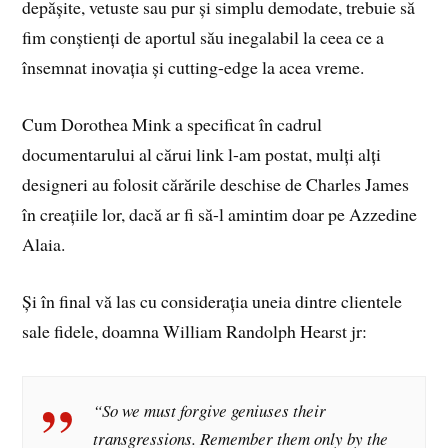
depășite, vetuste sau pur și simplu demodate, trebuie să
fim conștienți de aportul său inegalabil la ceea ce a
însemnat inovația și cutting-edge la acea vreme.
Cum Dorothea Mink a specificat în cadrul
documentarului al cărui link l-am postat, mulți alți
designeri au folosit cărările deschise de Charles James
în creațiile lor, dacă ar fi să-l amintim doar pe Azzedine
Alaia.
Și în final vă las cu considerația uneia dintre clientele
sale fidele, doamna William Randolph Hearst jr:
“So we must forgive geniuses their
transgressions. Remember them only by the