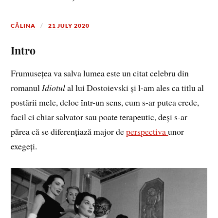
CĂLINA
21 JULY 2020
Intro
Frumusețea va salva lumea este un citat celebru din
romanul
Idiotul
al lui Dostoievski și l-am ales ca titlu al
postării mele, deloc într-un sens, cum s-ar putea crede,
facil ci chiar salvator sau poate terapeutic, deși s-ar
părea că se diferențiază major de
perspectiva
unor
exegeți.