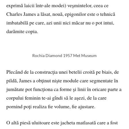
exprimă laicii într-ale modei) veșmintelor, ceea ce
Charles James a lăsat, nouă, epigonilor este o tehnică
imbatabilă pe care, azi unii nici măcar nu o pot intui,
darămite copia.
Rochia Diamond 1957 Met Museum
Plecând de la construcția unei betelii croită pe biais, de
pildă, James a obținut niște module care segmentate în
jumătate pot funcționa ca forme și linii în oricare parte a
corpului feminin te-ai gîndi să le așezi, de la care
pornind poți realiza fie volume, fie ajustare.
O altă piesă uluitoare este jacheta matlasată care a fost