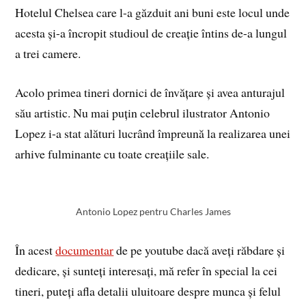
Hotelul Chelsea care l-a găzduit ani buni este locul unde
acesta și-a încropit studioul de creație întins de-a lungul
a trei camere.
Acolo primea tineri dornici de învățare și avea anturajul
său artistic. Nu mai puțin celebrul ilustrator Antonio
Lopez i-a stat alături lucrând împreună la realizarea unei
arhive fulminante cu toate creațiile sale.
Antonio Lopez pentru Charles James
În acest
documentar
de pe youtube dacă aveți răbdare și
dedicare, și sunteți interesați, mă refer în special la cei
tineri, puteți afla detalii uluitoare despre munca și felul