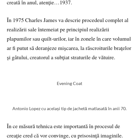
creată în anul, atenție…1937.
În 1975 Charles James va descrie procedeul complet al
realizării sale întemeiat pe principiul realizării
plapumilor sau quilt-urilor, iar în zonele în care volumul
ar fi putut să deranjeze mișcarea, la răscroiturile brațelor
și gâtului, creatorul a subțiat straturile de vătuire.
Evening Coat
Antonio Lopez cu același tip de jachetă matlasată în anii 70.
În ce măsură tehnica este importantă în procesul de
creație cred că vor convinge, cu prisosință imaginile.