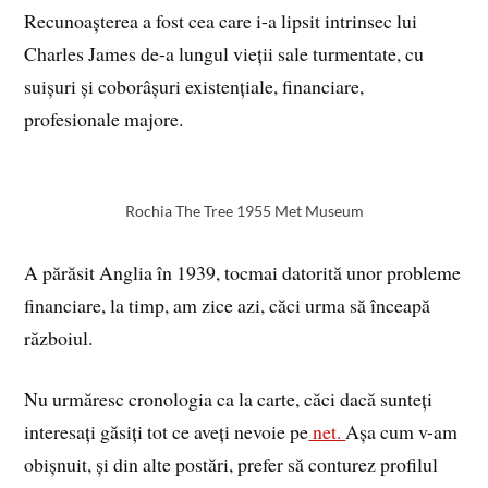
Recunoașterea a fost cea care i-a lipsit intrinsec lui
Charles James de-a lungul vieții sale turmentate, cu
suișuri și coborâșuri existențiale, financiare,
profesionale majore.
Rochia The Tree 1955 Met Museum
A părăsit Anglia în 1939, tocmai datorită unor probleme
financiare, la timp, am zice azi, căci urma să înceapă
războiul.
Nu urmăresc cronologia ca la carte, căci dacă sunteți
interesați găsiți tot ce aveți nevoie pe
net.
Așa cum v-am
obișnuit, și din alte postări, prefer să conturez profilul