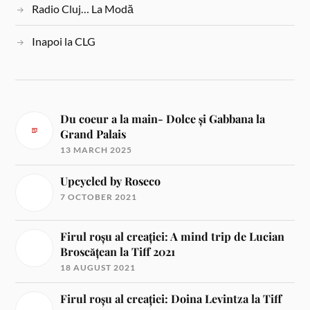
Radio Cluj… La Modă
Inapoi la CLG
Du coeur a la main- Dolce și Gabbana la
Grand Palais
13 MARCH 2025
Upcycled by Roseco
7 OCTOBER 2021
Firul roșu al creației: A mind trip de Lucian
Broscățean la Tiff 2021
18 AUGUST 2021
Firul roșu al creației: Doina Levintza la Tiff