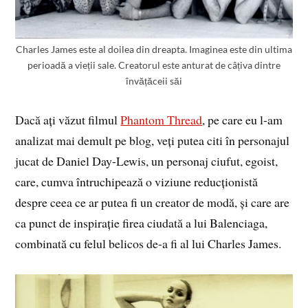
Charles James este al doilea din dreapta. Imaginea este din ultima
perioadă a vieții sale. Creatorul este anturat de câțiva dintre
învățăceii săi
Dacă ați văzut filmul
Phantom Thread
, pe care eu l-am
analizat mai demult pe blog, veți putea citi în personajul
jucat de Daniel Day-Lewis, un personaj ciufut, egoist,
care, cumva întruchipează o viziune reducționistă
despre ceea ce ar putea fi un creator de modă, și care are
ca punct de inspirație firea ciudată a lui Balenciaga,
combinată cu felul belicos de-a fi al lui Charles James.