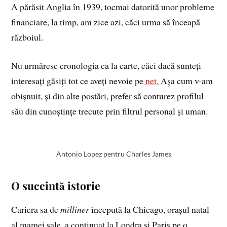
A părăsit Anglia în 1939, tocmai datorită unor probleme
financiare, la timp, am zice azi, căci urma să înceapă
războiul.
Nu urmăresc cronologia ca la carte, căci dacă sunteți
interesați găsiți tot ce aveți nevoie pe
net.
Așa cum v-am
obișnuit, și din alte postări, prefer să conturez profilul
său din cunoștințe trecute prin filtrul personal și uman.
Antonio Lopez pentru Charles James
O succintă istorie
Cariera sa de
milliner
începută la Chicago, orașul natal
al mamei sale, a continuat la Londra și Paris pe o