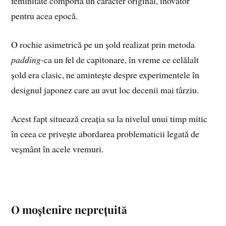
feminitate comporta un caracter original, inovator
pentru acea epocă.
O rochie asimetrică pe un șold realizat prin metoda
padding
-ca un fel de capitonare, în vreme ce celălalt
șold era clasic, ne amintește despre experimentele în
designul japonez care au avut loc decenii mai târziu.
Acest fapt situează creația sa la nivelul unui timp mitic
în ceea ce privește abordarea problematicii legată de
veșmânt în acele vremuri.
O moștenire neprețuită