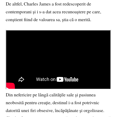
De altfel, Charles James a fost redescoperit de
contemporani și i s-a dat acea recunoaștere pe care,
conștient fiind de valoarea sa, știa că o merită.
Din nefericire pe lângă calitățile sale și pasiunea
neobosită pentru creație, destinul i-a fost potrivnic
datorită unei firi obsesive, încăpățânate și orgolioase.