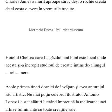
Charles James a murit aproape sărac deși o rochie creată
de el costa o avere în vremurile trecute.
Mermaid Dress 1941 Met Museum
Hotelul Chelsea care l-a găzduit ani buni este locul unde
acesta și-a încropit studioul de creație întins de-a lungul
a trei camere.
Acolo primea tineri dornici de învățare și avea anturajul
său artistic. Nu mai puțin celebrul ilustrator Antonio
Lopez i-a stat alături lucrând împreună la realizarea unei
arhive fulminante cu toate creațiile sale.