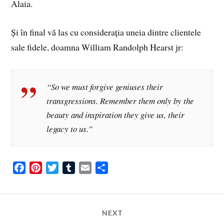
Alaia.
Și în final vă las cu considerația uneia dintre clientele
sale fidele, doamna William Randolph Hearst jr:
“So we must forgive geniuses their
transgressions. Remember them only by the
beauty and inspiration they give us, their
legacy to us.”
F
P
T
T
E
S
a
i
w
u
m
h
c
n
i
m
a
a
e
t
t
b
i
r
NEXT
b
e
t
l
l
e