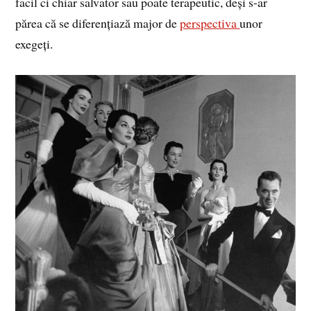
facil ci chiar salvator sau poate terapeutic, deși s-ar
părea că se diferențiază major de
perspectiva
unor
exegeți.