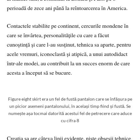
perioadă de zece ani până la reîntoarcerea în America.
Contactele stabilite pe continent, cercurile mondene în
care se învârtea, personalitățile cu care a făcut
cunoștință și care l-au susținut, tehnica sa aparte, pentru
acele vremuri, iconoclastă și atipică, a unui autodidact
într-ale modei, au contribuit la un succes enorm de care
acesta a început să se bucure.
Figure eight skirt era un fel de fustă pantalon care se înfășura pe
un picior asemeni pantalonului, în același timp fiind și fustă. Se
numește așa tocmai datorită acestui fel de petrecere care aduce
cu cifra 8
Creația sa are câteva linii evidente, niște obsesii tehnice