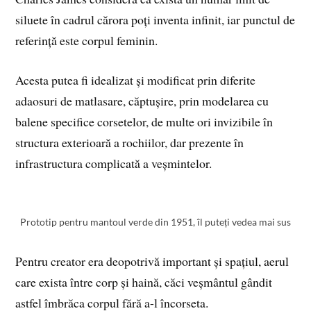
siluete în cadrul cărora poți inventa infinit, iar punctul de
referință este corpul feminin.
Acesta putea fi idealizat și modificat prin diferite
adaosuri de matlasare, căptușire, prin modelarea cu
balene specifice corsetelor, de multe ori invizibile în
structura exterioară a rochiilor, dar prezente în
infrastructura complicată a veșmintelor.
Prototip pentru mantoul verde din 1951, îl puteți vedea mai sus
Pentru creator era deopotrivă important și spațiul, aerul
care exista între corp și haină, căci veșmântul gândit
astfel îmbrăca corpul fără a-l încorseta.