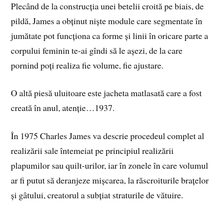
Plecând de la construcția unei betelii croită pe biais, de
pildă, James a obținut niște module care segmentate în
jumătate pot funcționa ca forme și linii în oricare parte a
corpului feminin te-ai gîndi să le așezi, de la care
pornind poți realiza fie volume, fie ajustare.
O altă piesă uluitoare este jacheta matlasată care a fost
creată în anul, atenție…1937.
În 1975 Charles James va descrie procedeul complet al
realizării sale întemeiat pe principiul realizării
plapumilor sau quilt-urilor, iar în zonele în care volumul
ar fi putut să deranjeze mișcarea, la răscroiturile brațelor
și gâtului, creatorul a subțiat straturile de vătuire.