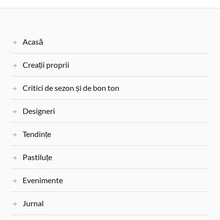
o
r
e
r
o
e
r
k
s
Acasă
t
Creații proprii
Critici de sezon și de bon ton
Designeri
Tendințe
Pastiluțe
Evenimente
Jurnal