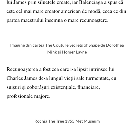
lui James prin siluetele create, iar Balenciaga a spus că
este cel mai mare creator american de modă, ceea ce din
partea maestrului însemna o mare recunoaștere.
Imagine din cartea The Couture Secrets of Shape de Dorothea
Mink și Homer Layne
Recunoașterea a fost cea care i-a lipsit intrinsec lui
Charles James de-a lungul vieții sale turmentate, cu
suișuri și coborâșuri existențiale, financiare,
profesionale majore.
Rochia The Tree 1955 Met Museum