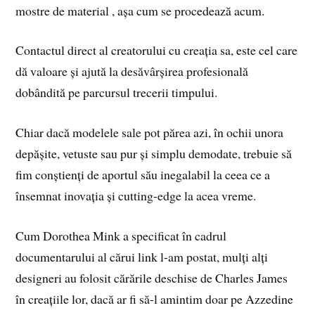
mostre de material , așa cum se procedează acum.
Contactul direct al creatorului cu creația sa, este cel care
dă valoare și ajută la desăvârșirea profesională
dobândită pe parcursul trecerii timpului.
Chiar dacă modelele sale pot părea azi, în ochii unora
depășite, vetuste sau pur și simplu demodate, trebuie să
fim conștienți de aportul său inegalabil la ceea ce a
însemnat inovația și cutting-edge la acea vreme.
Cum Dorothea Mink a specificat în cadrul
documentarului al cărui link l-am postat, mulți alți
designeri au folosit cărările deschise de Charles James
în creațiile lor, dacă ar fi să-l amintim doar pe Azzedine