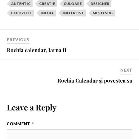
c
n
i
m
a
a
AUTENTIC
CREATIE
CULOARE
DESIGNER
e
t
t
b
i
r
EXPOZITIE
INEDIT
INITIATIVE
MESTESUG
b
e
t
l
l
e
o
r
e
r
o
e
r
k
s
PREVIOUS
t
Rochia calendar, Iarna II
NEXT
Rochia Calendar și povestea sa
Leave a Reply
COMMENT
*