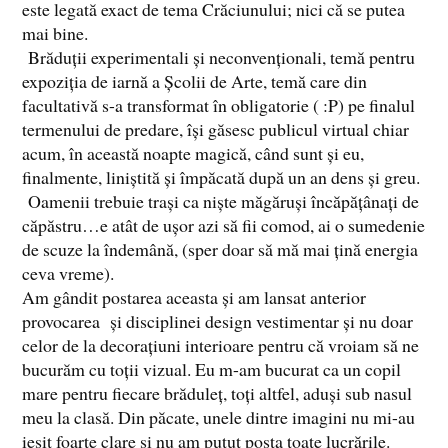
este legată exact de tema Crăciunului; nici că se putea
mai bine.
Brăduții experimentali și neconvenționali, temă pentru
expoziția de iarnă a Școlii de Arte, temă care din
facultativă s-a transformat în obligatorie ( :P) pe finalul
termenului de predare, își găsesc publicul virtual chiar
acum, în această noapte magică, când sunt și eu,
finalmente, liniștită și împăcată după un an dens și greu.
Oamenii trebuie trași ca niște măgăruși încăpățânați de
căpăstru…e atât de ușor azi să fii comod, ai o sumedenie
de scuze la îndemână, (sper doar să mă mai țină energia
ceva vreme).
Am gândit postarea aceasta și am lansat anterior
provocarea și disciplinei design vestimentar și nu doar
celor de la decorațiuni interioare pentru că vroiam să ne
bucurăm cu toții vizual. Eu m-am bucurat ca un copil
mare pentru fiecare brăduleț, toți altfel, aduși sub nasul
meu la clasă. Din păcate, unele dintre imagini nu mi-au
ieșit foarte clare și nu am putut posta toate lucrările.