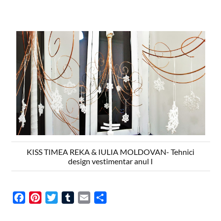
KISS TIMEA REKA & IULIA MOLDOVAN- Tehnici
design vestimentar anul I
F
P
T
T
E
S
a
i
w
u
m
h