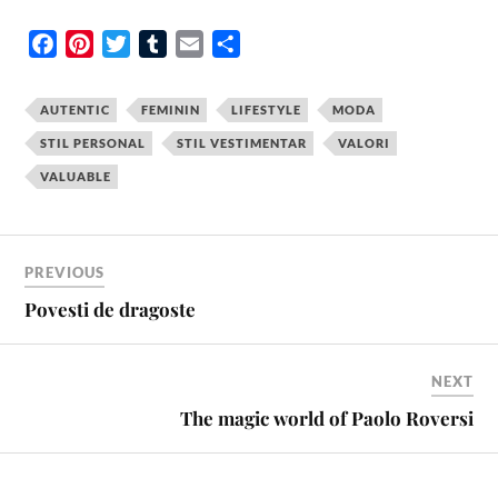
F
P
T
T
E
S
a
i
w
u
m
h
c
n
i
m
a
a
AUTENTIC
FEMININ
LIFESTYLE
MODA
e
t
t
b
i
r
STIL PERSONAL
STIL VESTIMENTAR
VALORI
b
e
t
l
l
e
VALUABLE
o
r
e
r
o
e
r
k
s
t
PREVIOUS
Povesti de dragoste
NEXT
The magic world of Paolo Roversi