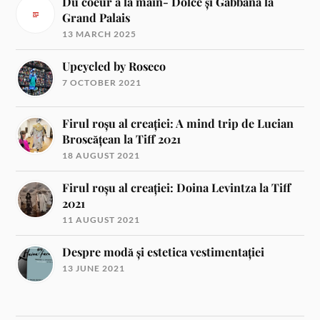
Du coeur a la main- Dolce și Gabbana la
Grand Palais
13 MARCH 2025
Upcycled by Roseco
7 OCTOBER 2021
Firul roșu al creației: A mind trip de Lucian
Broscățean la Tiff 2021
18 AUGUST 2021
Firul roșu al creației: Doina Levintza la Tiff
2021
11 AUGUST 2021
Despre modă și estetica vestimentației
13 JUNE 2021