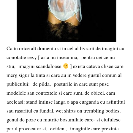
Ca in orice alt domeniu si in cel al livrarii de imagini cu
conotatie sexy [ asta nu inseamna, pentru cei ce nu
stiu, imagini scandaloase
] exista cateva clisee care
merg sigur la tinta si care au in vedere gustul comun al
publicului: de pilda, posturile in care sunt puse
modelele sau contextele si care sunt, de obicei, cam
aceleasi: stand intinse langa o apa curganda cu asfintitul
sau rasaritul ca fundal, wet shirts on trembling bodies,
genul de poze cu mutrite bosumflate care- si ciufulesc
parul provocator si, evident, imaginile care prezinta