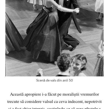
Scenă de vals din anii 50
Această apropiere i-a făcut pe moraliștii vremurilor
trecute să considere valsul ca ceva indecent, nepotrivit
și a fost chiar interzis, susținîndu-se că avea efectele a