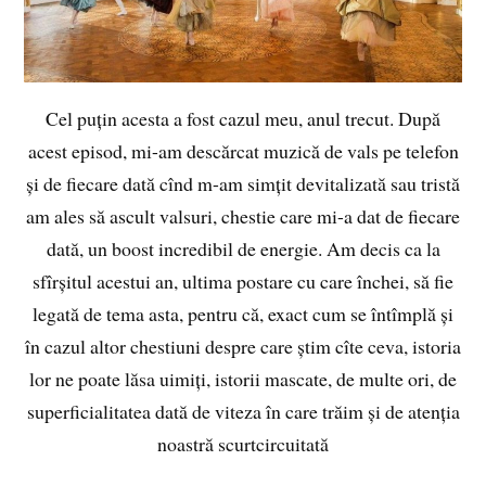
Cel puțin acesta a fost cazul meu, anul trecut. După
acest episod, mi-am descărcat muzică de vals pe telefon
și de fiecare dată cînd m-am simțit devitalizată sau tristă
am ales să ascult valsuri, chestie care mi-a dat de fiecare
dată, un boost incredibil de energie. Am decis ca la
sfîrșitul acestui an, ultima postare cu care închei, să fie
legată de tema asta, pentru că, exact cum se întîmplă și
în cazul altor chestiuni despre care știm cîte ceva, istoria
lor ne poate lăsa uimiți, istorii mascate, de multe ori, de
superficialitatea dată de viteza în care trăim și de atenția
noastră scurtcircuitată