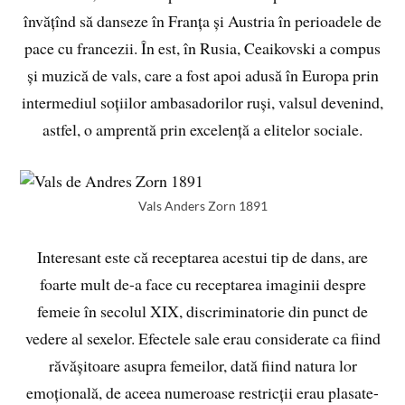
învățînd să danseze în Franța și Austria în perioadele de
pace cu francezii. În est, în Rusia, Ceaikovski a compus
și muzică de vals, care a fost apoi adusă în Europa prin
intermediul soțiilor ambasadorilor ruși, valsul devenind,
astfel, o amprentă prin excelență a elitelor sociale.
Vals Anders Zorn 1891
Interesant este că receptarea acestui tip de dans, are
foarte mult de-a face cu receptarea imaginii despre
femeie în secolul XIX, discriminatorie din punct de
vedere al sexelor. Efectele sale erau considerate ca fiind
răvășitoare asupra femeilor, dată fiind natura lor
emoțională, de aceea numeroase restricții erau plasate-