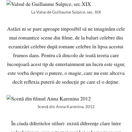
La Valse de Guillaume Sulpice, sec. XIX
Astăzi ni se pare aproape imposibil să ne imaginăm cele
mai romantice scene din filme, de la baluri celebre din
ecranizări celebre după romane celebre în lipsa acestui
frumos dans. Pentru că dincolo de toată teoria care
înconjoară acest tip de entertainment un lucru este sigur,
este vorba despre o putere, o magie, care nu este altceva
decît reflexia puterii de seducție pe care el o deține.
Scenă din Anna Karenina, 2012
În ciuda diferitelor stiluri- există diferențe clare între
valsul vienez, care este mai rapid și cel american sau