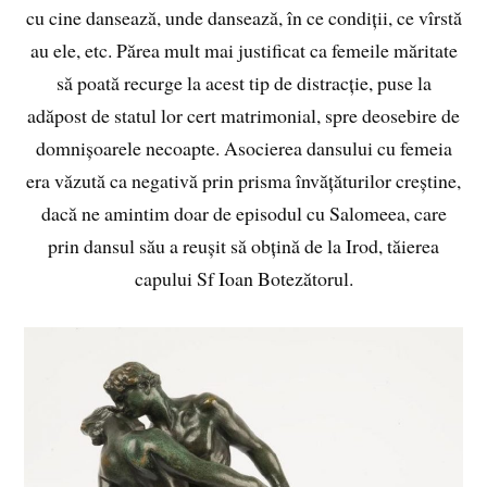
cu cine dansează, unde dansează, în ce condiții, ce vîrstă
au ele, etc. Părea mult mai justificat ca femeile măritate
să poată recurge la acest tip de distracție, puse la
adăpost de statul lor cert matrimonial, spre deosebire de
domnișoarele necoapte. Asocierea dansului cu femeia
era văzută ca negativă prin prisma învățăturilor creștine,
dacă ne amintim doar de episodul cu Salomeea, care
prin dansul său a reușit să obțină de la Irod, tăierea
capului Sf Ioan Botezătorul.