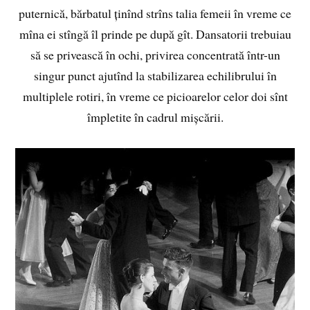
puternică, bărbatul ținînd strîns talia femeii în vreme ce
mîna ei stîngă îl prinde pe după gît. Dansatorii trebuiau
să se privească în ochi, privirea concentrată într-un
singur punct ajutînd la stabilizarea echilibrului în
multiplele rotiri, în vreme ce picioarelor celor doi sînt
împletite în cadrul mișcării.