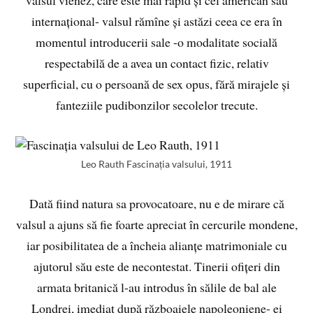
internațional- valsul rămîne și astăzi ceea ce era în
momentul introducerii sale -o modalitate socială
respectabilă de a avea un contact fizic, relativ
superficial, cu o persoană de sex opus, fără mirajele și
fanteziile pudibonzilor secolelor trecute.
Leo Rauth Fascinația valsului, 1911
Dată fiind natura sa provocatoare, nu e de mirare că
valsul a ajuns să fie foarte apreciat în cercurile mondene,
iar posibilitatea de a încheia alianțe matrimoniale cu
ajutorul său este de necontestat. Tinerii ofițeri din
armata britanică l-au introdus în sălile de bal ale
Londrei, imediat după războaiele napoleoniene- ei