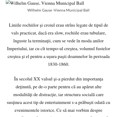
Wilhelm Gause -Vienna Municipal Ball
Liniile rochiilor și croiul erau strîns legate de tipul de
vals practicat, dacă era slow, rochiile erau tubulare,
înguste la terminații, cum se vede în moda anilor
Imperiului, iar cu cît tempo-ul creștea, volumul fustelor
creștea și el pentru a ușura pașii doamnelor în perioada
1830-1860.
În secolul XX valsul și-a pierdut din importanța
deținută, pe de-o parte pentru că au apărut alte
modalități de distracție, iar structura socială care
susținea acest tip de entertainment s-a prăbușit odată cu
evenimentele istorice. Ce să mai vorbim despre