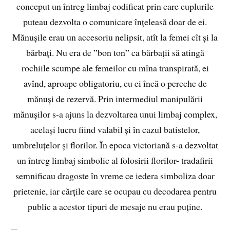
conceput un întreg limbaj codificat prin care cuplurile
puteau dezvolta o comunicare înțeleasă doar de ei.
Mănușile erau un accesoriu nelipsit, atît la femei cît și la
bărbați. Nu era de ”bon ton” ca bărbații să atingă
rochiile scumpe ale femeilor cu mîna transpirată, ei
avînd, aproape obligatoriu, cu ei încă o pereche de
mănuși de rezervă. Prin intermediul manipulării
mănușilor s-a ajuns la dezvoltarea unui limbaj complex,
același lucru fiind valabil și în cazul batistelor,
umbreluțelor și florilor. În epoca victoriană s-a dezvoltat
un întreg limbaj simbolic al folosirii florilor- tradafirii
semnificau dragoste în vreme ce iedera simboliza doar
prietenie, iar cărțile care se ocupau cu decodarea pentru
public a acestor tipuri de mesaje nu erau puține.