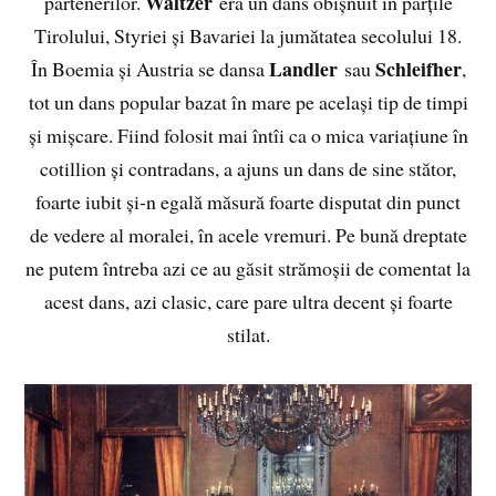
Waltzer
partenerilor.
era un dans obișnuit în părțile
Tirolului, Styriei și Bavariei la jumătatea secolului 18.
Landler
Schleifher
În Boemia și Austria se dansa
sau
,
tot un dans popular bazat în mare pe același tip de timpi
și mișcare. Fiind folosit mai întîi ca o mica variațiune în
cotillion și contradans, a ajuns un dans de sine stător,
foarte iubit și-n egală măsură foarte disputat din punct
de vedere al moralei, în acele vremuri. Pe bună dreptate
ne putem întreba azi ce au găsit strămoșii de comentat la
acest dans, azi clasic, care pare ultra decent și foarte
stilat.