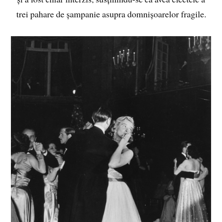
trei pahare de șampanie asupra domnișoarelor fragile.