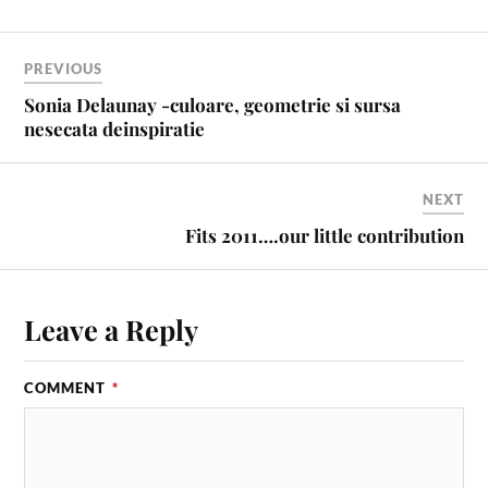
b
e
t
l
l
e
o
r
e
r
PREVIOUS
o
e
r
k
s
Sonia Delaunay -culoare, geometrie si sursa
t
nesecata deinspiratie
NEXT
Fits 2011….our little contribution
Leave a Reply
COMMENT
*