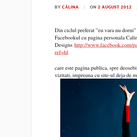
BY
CĂLINA
ON
2 AUGUST 2012
Din ciclul preferat ”eu vara nu dorm” f
Facebookul cu pagina personala Cali
Designs
http://www.facebook.com/p
ref=hl
care este pagina publica, spre deosebir
vizitati, impreuna cu site-ul deja de m