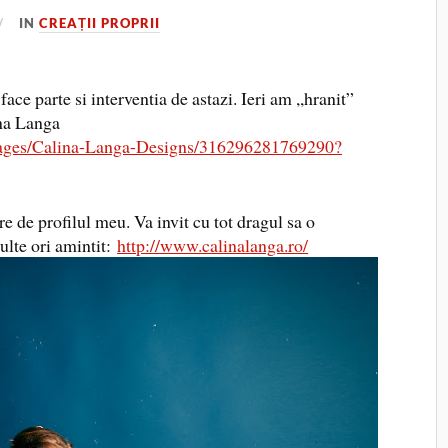
IN
CREAȚII PROPRII
ace parte si interventia de astazi. Ieri am ,,hranit”
na Langa
ages/Calina-Langa-Designs/316296281769290?
e de profilul meu. Va invit cu tot dragul sa o
ulte ori amintit:
http://www.calinalanga.ro/