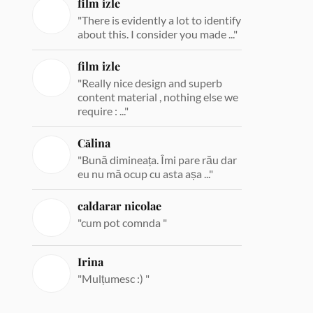
film izle
"There is evidently a lot to identify
about this. I consider you made ..."
film izle
"Really nice design and superb
content material , nothing else we
require : ..."
Călina
"Bună dimineața. Îmi pare rău dar
eu nu mă ocup cu asta așa ..."
caldarar nicolae
"cum pot comnda "
Irina
"Mulțumesc :) "