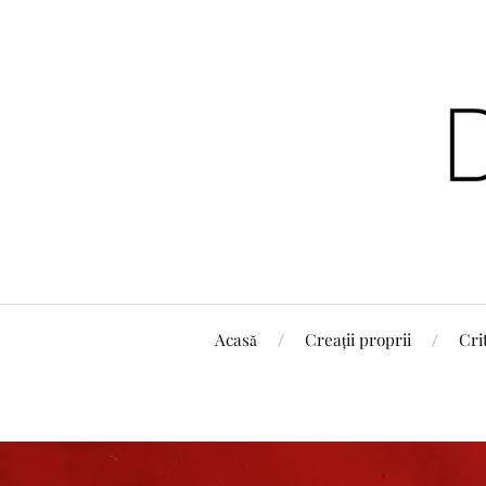
Acasă
Creații proprii
Cri