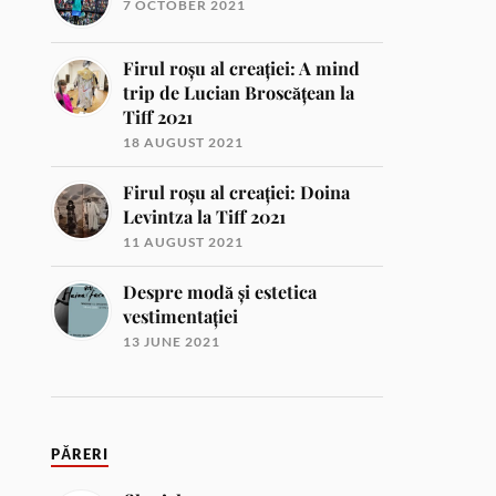
7 OCTOBER 2021
Firul roșu al creației: A mind
trip de Lucian Broscățean la
Tiff 2021
18 AUGUST 2021
Firul roșu al creației: Doina
Levintza la Tiff 2021
11 AUGUST 2021
Despre modă și estetica
vestimentației
13 JUNE 2021
PĂRERI