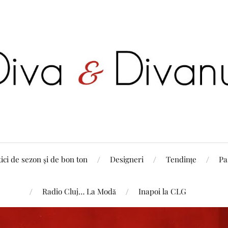
tici de sezon și de bon ton
Designeri
Tendințe
Pa
Radio Cluj… La Modă
Inapoi la CLG