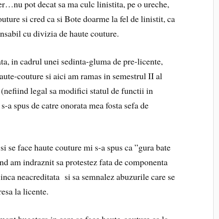
ter…nu pot decat sa ma culc linistita, pe o ureche,
uture si cred ca si Bote doarme la fel de linistit, ca
nsabil cu divizia de haute couture.
ta, in cadrul unei sedinta-gluma de pre-licente,
ute-couture si aici am ramas in semestrul II al
(nefiind legal sa modifici statul de functii in
s-a spus de catre onorata mea fosta sefa de
si se face haute couture mi s-a spus ca ”gura bate
and am indraznit sa protestez fata de componenta
e inca neacreditata si sa semnalez abuzurile care se
esa la licente.