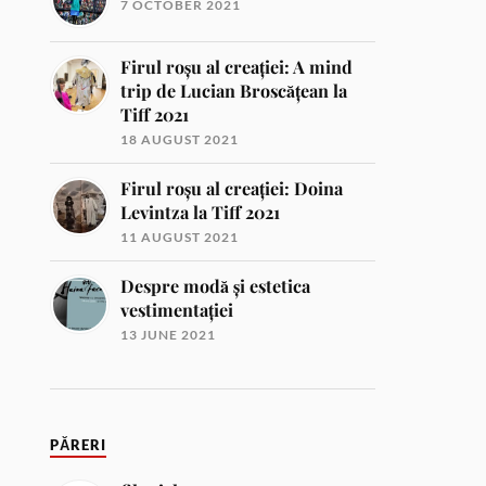
7 OCTOBER 2021
Firul roșu al creației: A mind
trip de Lucian Broscățean la
Tiff 2021
18 AUGUST 2021
Firul roșu al creației: Doina
Levintza la Tiff 2021
11 AUGUST 2021
Despre modă și estetica
vestimentației
13 JUNE 2021
PĂRERI