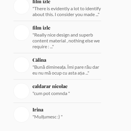
film izle
"There is evidently a lot to identify
about this. I consider you made ..."
film izle
"Really nice design and superb
content material , nothing else we
require : ..."
Călina
"Bună dimineața. Îmi pare rău dar
eu nu mă ocup cu asta așa ..."
caldarar nicolae
"cum pot comnda "
Irina
"Mulțumesc :) "