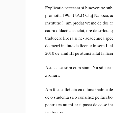
Explicatie necesara si binevenita: su
promotia 1995 U.A.D Cluj Napoca, act
institutie ) am predat vreme de doi ani
cadru didactic asociat, ore de stricta s
traducere libera si ne- academica spec
de metri inainte de licente in sem.II
2010 de anul III pe atunci aflat la lice
Asta ca sa stim cum stam. Nu stiu ce 
zvonuri.
Am fost solicitata cu o luna inainte de
de o studenta sa o consiliez pe fac
pentru ca nu mi-ar fi pasat de ce se int
fac treaba.