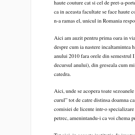
haute couture cat si cel de pret-a-por
ca in aceasta facultate se face haute co
n-a ramas el, unicul in Romania respo
Aici am auzit pentru prima oara in via
despre cum ia nastere incaltamintea ha
anului 2010 fara orele din semestrul I 
decursul anului), din greseala cum mi 
catedra.
Aici, unde se acopera toate sezoanele 
curul” tot de catre distinsa doamna c
comisiei de licente intr-o specializar
petrec, amenintandu-i ca voi chema pr