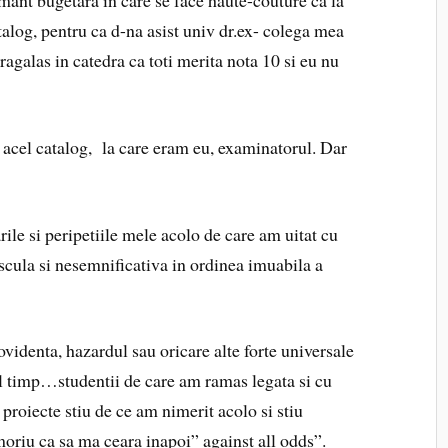
tamant bugetara in care se face haute-couture ca la
talog, pentru ca d-na asist univ dr.ex- colega mea
ragalas in catedra ca toti merita nota 10 si eu nu
acel catalog, la care eram eu, examinatorul. Dar
ile si peripetiile mele acolo de care am uitat cu
scula si nesemnificativa in ordinea imuabila a
videnta, hazardul sau oricare alte forte universale
el timp…studentii de care am ramas legata si cu
proiecte stiu de ce am nimerit acolo si stiu
oriu ca sa ma ceara inapoi” against all odds”.