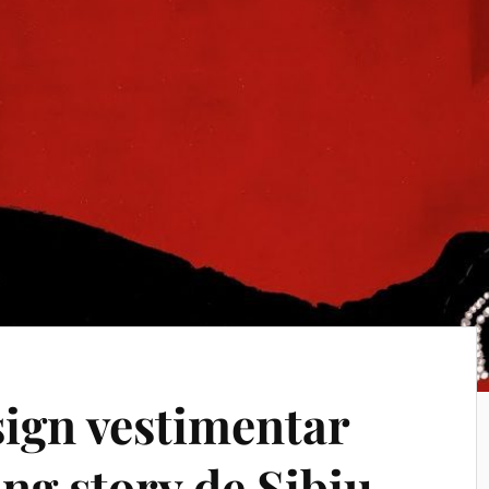
sign vestimentar
ng story de Sibiu