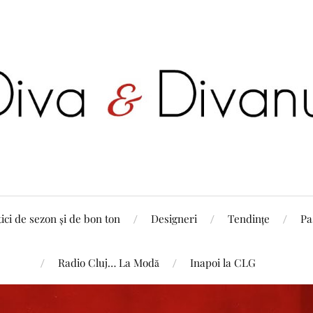
tici de sezon și de bon ton
Designeri
Tendințe
Pa
Radio Cluj… La Modă
Inapoi la CLG