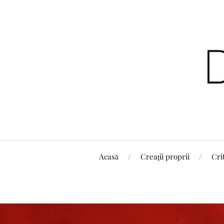
Acasă
Creații proprii
Cri