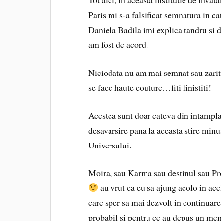
Tot aici, in aceasta institutie de inva
Paris mi s-a falsificat semnatura in ca
Daniela Badila imi explica tandru si d
am fost de acord.
Niciodata nu am mai semnat sau zarit 
se face haute couture…fiti linistiti!
Acestea sunt doar cateva din intamplar
desavarsire pana la aceasta stire minu
Universului.
Moira, sau Karma sau destinul sau Pro
au vrut ca eu sa ajung acolo in ac
care sper sa mai dezvolt in continuare 
probabil si pentru ce au depus un mem