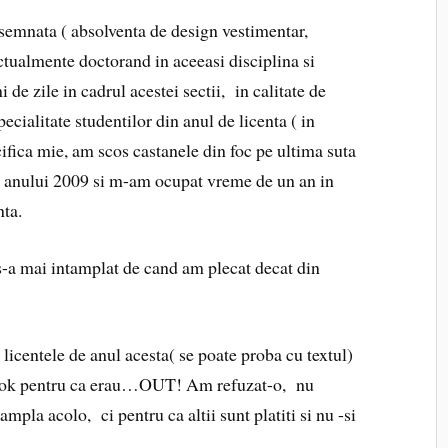
bsemnata ( absolventa de design vestimentar,
ualmente doctorand in aceeasi disciplina si
 de zile in cadrul acestei sectii, in calitate de
pecialitate studentilor din anul de licenta ( in
ifica mie, am scos castanele din foc pe ultima suta
 al anului 2009 si m-am ocupat vreme de un an in
nta.
s-a mai intamplat de cand am plecat decat din
 licentele de anul acesta( se poate proba cu textul)
ebook pentru ca erau…OUT! Am refuzat-o, nu
ampla acolo, ci pentru ca altii sunt platiti si nu -si