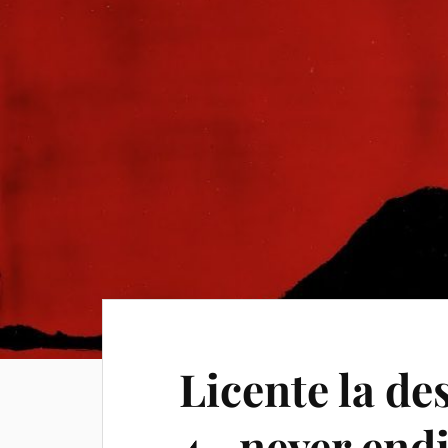
Licente la de
4…never endi