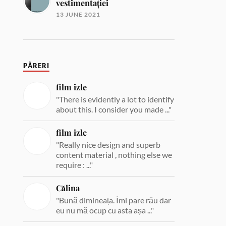
vestimentației
13 JUNE 2021
PĂRERI
film izle
"There is evidently a lot to identify
about this. I consider you made ..."
film izle
"Really nice design and superb
content material , nothing else we
require : ..."
Călina
"Bună dimineața. Îmi pare rău dar
eu nu mă ocup cu asta așa ..."