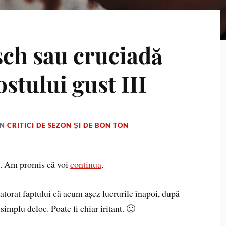
sch sau cruciadă
stului gust III
IN
CRITICI DE SEZON ȘI DE BON TON
h. Am promis că voi
continua
.
atorat faptului că acum așez lucrurile înapoi, după
simplu deloc. Poate fi chiar iritant. 🙂