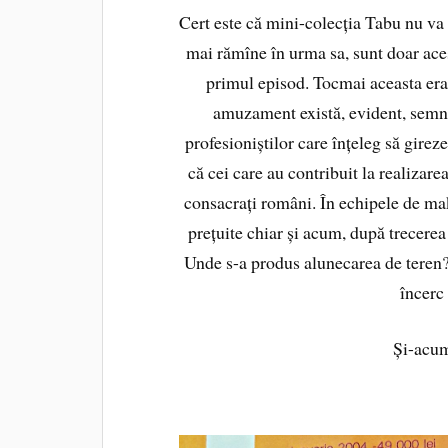
Cert este că mini-colecția Tabu nu va ma
mai rămîne în urma sa, sunt doar ace
primul episod. Tocmai aceasta era
amuzament există, evident, semnal
profesioniștilor care înțeleg să gireze
că cei care au contribuit la realizare
consacrați români. În echipele de mak
prețuite chiar și acum, după trecere
Unde s-a produs alunecarea de teren? 
încerc 
Și-acum