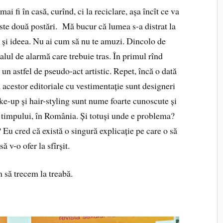
i fi în casă, curînd, ci la reciclare, așa încît ce va
ste două postări. Mă bucur că lumea s-a distrat la
 și ideea. Nu ai cum să nu te amuzi. Dincolo de
ul de alarmă care trebuie tras. În primul rînd
 un astfel de pseudo-act artistic. Repet, încă o dată
a acestor editoriale cu vestimentație sunt designeri
e-up și hair-styling sunt nume foarte cunoscute și
a timpului, în România. Și totuși unde e problema?
Eu cred că există o singură explicație pe care o să
să v-o ofer la sfîrșit.
 să trecem la treabă.