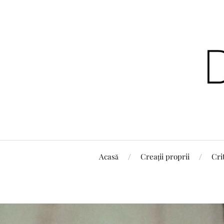
Acasă
Creații proprii
Cri