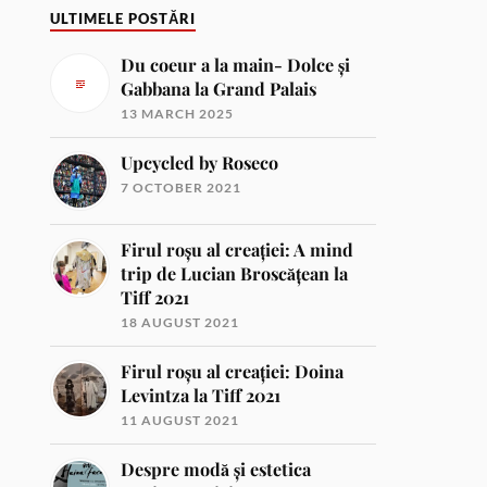
ULTIMELE POSTĂRI
Du coeur a la main- Dolce și
Gabbana la Grand Palais
13 MARCH 2025
Upcycled by Roseco
7 OCTOBER 2021
Firul roșu al creației: A mind
trip de Lucian Broscățean la
Tiff 2021
18 AUGUST 2021
Firul roșu al creației: Doina
Levintza la Tiff 2021
11 AUGUST 2021
Despre modă și estetica