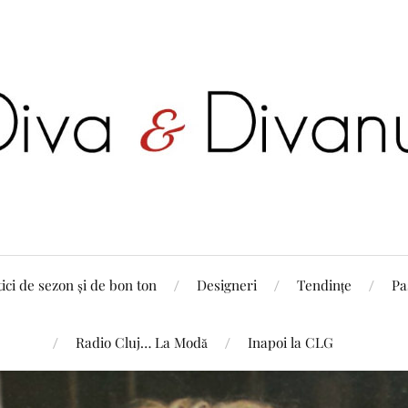
tici de sezon și de bon ton
Designeri
Tendințe
Pa
Radio Cluj… La Modă
Inapoi la CLG