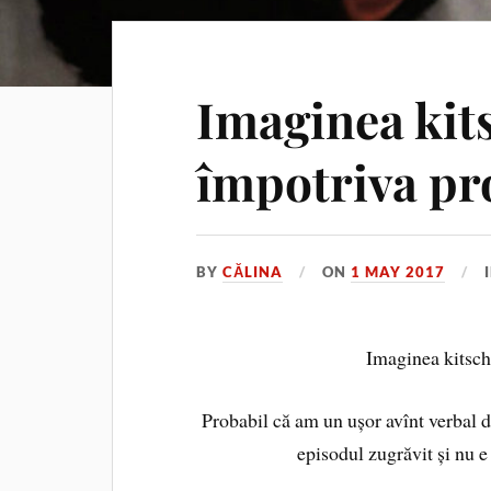
Imaginea kit
împotriva pro
BY
CĂLINA
ON
1 MAY 2017
Imaginea kitsc
Probabil că am un ușor avînt verbal d
episodul zugrăvit și nu e 