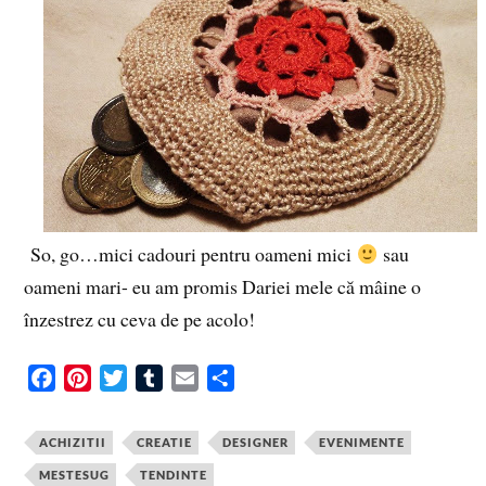
So, go…mici cadouri pentru oameni mici
sau
oameni mari- eu am promis Dariei mele că mâine o
înzestrez cu ceva de pe acolo!
F
P
T
T
E
S
a
i
w
u
m
h
c
n
i
m
a
a
ACHIZITII
CREATIE
DESIGNER
EVENIMENTE
e
t
t
b
i
r
MESTESUG
TENDINTE