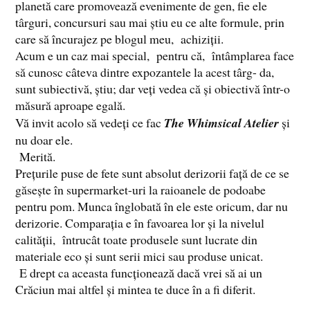
planetă care promovează evenimente de gen, fie ele
târguri, concursuri sau mai știu eu ce alte formule, prin
care să încurajez pe blogul meu, achiziții.
Acum e un caz mai special, pentru că, întâmplarea face
să cunosc câteva dintre expozantele la acest târg- da,
sunt subiectivă, știu; dar veți vedea că și obiectivă într-o
măsură aproape egală.
Vă invit acolo să vedeți ce fac
The Whimsical Atelier
și
nu doar ele.
Merită.
Prețurile puse de fete sunt absolut derizorii față de ce se
găsește în supermarket-uri la raioanele de podoabe
pentru pom. Munca înglobată în ele este oricum, dar nu
derizorie. Comparația e în favoarea lor și la nivelul
calității, întrucât toate produsele sunt lucrate din
materiale eco și sunt serii mici sau produse unicat.
E drept ca aceasta funcționează dacă vrei să ai un
Crăciun mai altfel și mintea te duce în a fi diferit.