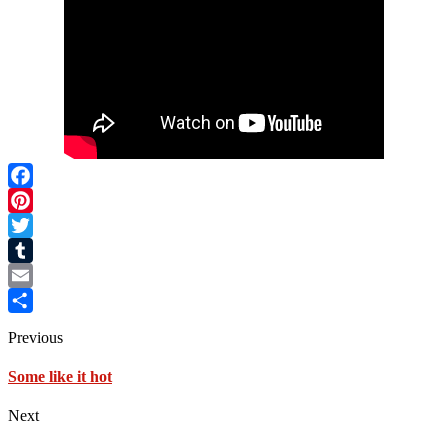
Facebook
Pinterest
Twitter
Tumblr
Email
Share
Previous
Some like it hot
Next