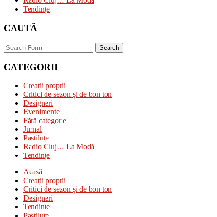
Radio Cluj… La Modă
Tendințe
CAUTĂ
Search
CATEGORII
Creații proprii
Critici de sezon și de bon ton
Designeri
Evenimente
Fără categorie
Jurnal
Pastiluțe
Radio Cluj… La Modă
Tendințe
Acasă
Creații proprii
Critici de sezon și de bon ton
Designeri
Tendințe
Pastiluțe