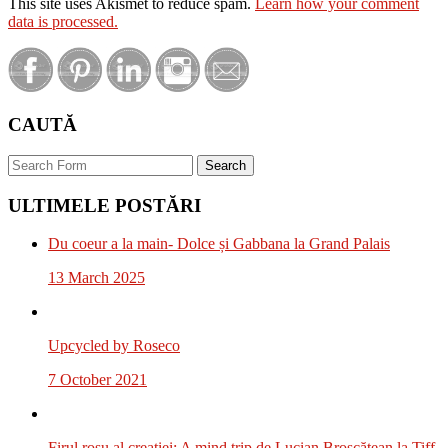
This site uses Akismet to reduce spam.
Learn how your comment
data is processed.
CAUTĂ
Search
ULTIMELE POSTĂRI
Du coeur a la main- Dolce și Gabbana la Grand Palais
13 March 2025
Upcycled by Roseco
7 October 2021
Firul roșu al creației: A mind trip de Lucian Broscățean la Tiff