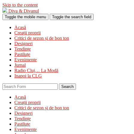
Skip to the content
Diva & Divanul
Toggle the mobile menu
Toggle the search field
Acasă
Creații proprii
Critici de sezon și de bon ton
Designeri
Tendințe
Pastiluțe
Evenimente
Jurnal
Radio Cluj… La Modă
Inapoi la CLG
Search
Acasă
Creații proprii
Critici de sezon și de bon ton
Designeri
Tendințe
Pastiluțe
Evenimente