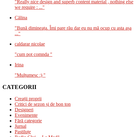
"Really nice design and superb content material , nothing else
we require : ..."
Călina
"Bună dimineața. Îmi pare rău dar eu nu mă ocup cu asta așa
..."
caldarar nicolae
"cum pot comnda "
Irina
"Mulțumesc :) "
CATEGORII
Creații proprii
Critici de sezon și de bon ton
Designeri
Evenimente
Fără categorie
Jurnal
Pastiluțe