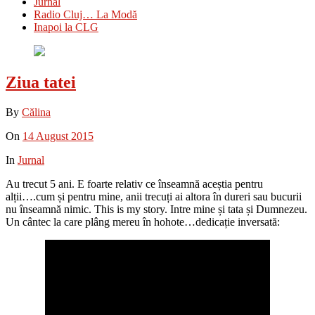
Jurnal
Radio Cluj… La Modă
Inapoi la CLG
Ziua tatei
By
Călina
On
14 August 2015
In
Jurnal
Au trecut 5 ani. E foarte relativ ce înseamnă aceștia pentru
alții….cum și pentru mine, anii trecuți ai altora în dureri sau bucurii
nu înseamnă nimic. This is my story. Intre mine și tata și Dumnezeu.
Un cântec la care plâng mereu în hohote…dedicație inversată: