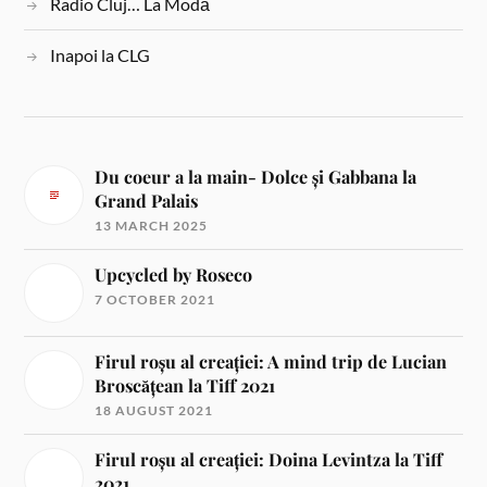
Radio Cluj… La Modă
Inapoi la CLG
Du coeur a la main- Dolce și Gabbana la
Grand Palais
13 MARCH 2025
Upcycled by Roseco
7 OCTOBER 2021
Firul roșu al creației: A mind trip de Lucian
Broscățean la Tiff 2021
18 AUGUST 2021
Firul roșu al creației: Doina Levintza la Tiff
2021