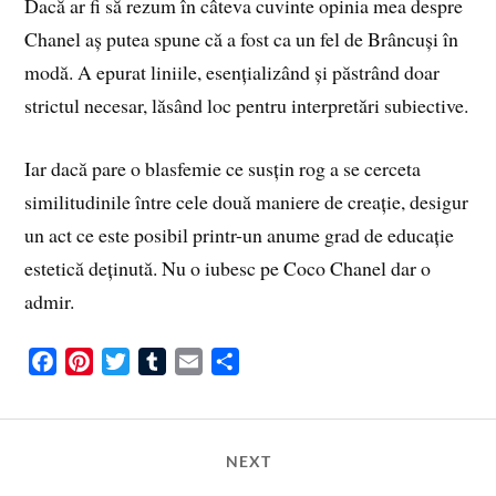
Dacă ar fi să rezum în câteva cuvinte opinia mea despre
Chanel aș putea spune că a fost ca un fel de Brâncuși în
modă. A epurat liniile, esențializând și păstrând doar
strictul necesar, lăsând loc pentru interpretări subiective.
Iar dacă pare o blasfemie ce susțin rog a se cerceta
similitudinile între cele două maniere de creație, desigur
un act ce este posibil printr-un anume grad de educație
estetică deținută. Nu o iubesc pe Coco Chanel dar o
admir.
F
P
T
T
E
S
a
i
w
u
m
h
c
n
i
m
a
a
e
t
t
b
i
r
NEXT
b
e
t
l
l
e