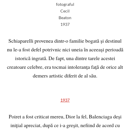
fotograful
Cecil
Beaton
1937
Schiaparelli provenea dintr-o familie bogată și destinul
nu le-a fost defel potrivnic nici uneia în aceeași perioadă
istorică ingrată. De fapt, una dintre tarele acestei
creatoare celebre, era tocmai intoleranța față de orice alt
demers artistic diferit de al său.
1937
Poiret a fost criticat mereu, Dior la fel, Balenciaga deși
inițial apreciat, după ce i-a greșit, nefiind de acord cu