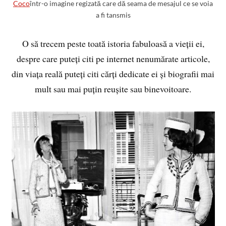
Coco
într-o imagine regizată care dă seama de mesajul ce se voia
a fi tansmis
O să trecem peste toată istoria fabuloasă a vieții ei,
despre care puteți citi pe internet nenumărate articole,
din viața reală puteți citi cărți dedicate ei și biografii mai
mult sau mai puțin reușite sau binevoitoare.