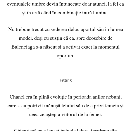
eventualele umbre devin întunecate doar atunci, la fel ca
și în artă când în combinație intră lumina.
Nu trebuie trecut cu vederea deloc aportul său în lumea
modei, deși eu susțin că ea, spre deosebire de
Balenciaga s-a născut și a activat exact la momentul
oportun.
Fitting
Chanel era în plină evoluție în perioada anilor nebuni,
care s-au potrivit mănușă felului său de a privi femeia și
ceea ce aștepta viitorul de la femei.
Chiar dacă ea a lansat hainele lejere, inspirate din