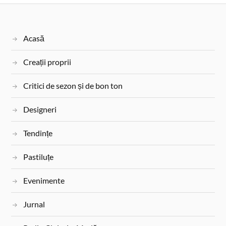
o
r
e
r
o
e
r
k
s
Acasă
t
Creații proprii
Critici de sezon și de bon ton
Designeri
Tendințe
Pastiluțe
Evenimente
Jurnal