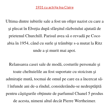
1931 cu actrița Ina Claire
Ultima dintre iubirile sale a fost un ofițer nazist cu care a
și plecat în Elveția după sfârșitul războiului ajutată de
prietenul Churchill. Parisul avea să o revadă pe Coco
abia în 1954, când cu surle și trâmbițe s-a mutat la Ritz
unde a și murit mai apoi.
Relansarea casei sale de modă, costurile personale și
toate cheltuielile au fost suportate cu stoicism și
admirație mută, tocmai de omul pe care ea a încercat să-
l înfunde ani de-a rîndul, considerându-se nedreptățită
pentru câștigurile obținute de parfumul Chanel 5 produs
de acesta, nimeni altul decât Pierre Wertheimer.