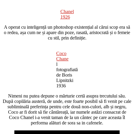
Chanel
1926
A operat cu inteligență un photoshop existențial al cărui scop era să
o redea, așa cum ne și apare din poze, rasată, aristocrată și o femeie
cu stil, prin definiție.
Coco
Chane
l
fotografiată
de Boris
Lipnitzki
1936
Nimeni nu putea depune o mărturie certă asupra trecutului său.
După copilăria austeră, de unde, este foarte posibil să fi venit pe cale
subliminală preferința pentru cele două non-culori, alb și negru,
Coco ar fi dorit să fie cântăreață, iar numele astăzi consacrat de
Coco Chanel i-a venit taman de la un cântec pe care aceasta îl
performa alături de sora sa in cafenele.