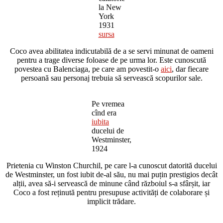
la New
York
1931
sursa
Coco avea abilitatea indicutabilă de a se servi minunat de oameni
pentru a trage diverse foloase de pe urma lor. Este cunoscută
povestea cu Balenciaga, pe care am povestit-o
aici
, dar fiecare
persoană sau personaj trebuia să servească scopurilor sale.
Pe vremea
cînd era
iubita
ducelui de
Westminster,
1924
Prietenia cu Winston Churchil, pe care l-a cunoscut datorită ducelui
de Westminster, un fost iubit de-al său, nu mai puțin prestigios decât
alții, avea să-i servească de minune când războiul s-a sfârșit, iar
Coco a fost reținută pentru presupuse activități de colaborare și
implicit trădare.