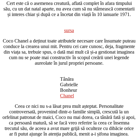
Cert este că o asemenea creatură, aflată complet în afara timpului
său, cu un dat natal aparte, nu avea cum să nu stârnească comentarii
și interes chiar și după ce a încetat din viață în 10 ianuarie 1971.
sursa
Coco Chanel a deținut toate atributele necesare care însumate puteau
conduce la crearea unui mit. Pentru cei care cunosc, deja, fragmente
din viața sa, trebuie spus, o dată mai mult că și-a gestionat imaginea
cum nu se poate mai constructiv în scopul creării unei legende
aureolate în jurul propriei persoane.
Tânăra
Gabrielle
Bonheur
Chanel
Ceea ce nici nu s-a lăsat prea mult așteptat. Personalitate
controversată, provenind dintr-o familie simplă, crescută la un
orfelinat patronat de maici, Coco nu mai dorea, ca tânără fată și apoi,
ca persoană matură, să se facă vreo referire la ceea ce însemna
trecutul său, de aceea a avut mare grijă să oculteze cu dibăcie orice
ar fi putut ajunge în atenția publică, menit a-i șifona imaginea.