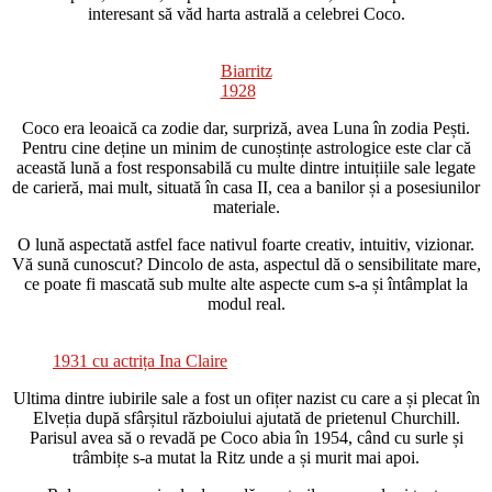
interesant să văd harta astrală a celebrei Coco.
Biarritz
1928
Coco era leoaică ca zodie dar, surpriză, avea Luna în zodia Pești.
Pentru cine deține un minim de cunoștințe astrologice este clar că
această lună a fost responsabilă cu multe dintre intuițiile sale legate
de carieră, mai mult, situată în casa II, cea a banilor și a posesiunilor
materiale.
O lună aspectată astfel face nativul foarte creativ, intuitiv, vizionar.
Vă sună cunoscut? Dincolo de asta, aspectul dă o sensibilitate mare,
ce poate fi mascată sub multe alte aspecte cum s-a și întâmplat la
modul real.
1931 cu actrița Ina Claire
Ultima dintre iubirile sale a fost un ofițer nazist cu care a și plecat în
Elveția după sfârșitul războiului ajutată de prietenul Churchill.
Parisul avea să o revadă pe Coco abia în 1954, când cu surle și
trâmbițe s-a mutat la Ritz unde a și murit mai apoi.