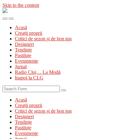
Skip to the content
Diva
&
Toggle
Toggle
Divanul
the
the
Acasă
mobile
search
Creații proprii
menu
field
Critici de sezon și de bon ton
Designeri
Tendințe
Pastiluțe
Evenimente
Jurnal
Radio Cluj… La Modă
Inapoi la CLG
Search
Acasă
Creații proprii
Critici de sezon și de bon ton
Designeri
Tendințe
Pastiluțe
Evenimente
Jurnal