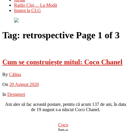
Radio Cluj… La Modă
Inapoi la CLG
Tag:
retrospective
Page 1 of 3
Cum se construiește mitul: Coco Chanel
By
Călina
On
20 August 2020
In
Designeri
Am ales să fac această postare, pentru că acum 137 de ani, în data
de 19 august s-a născut Coco Chanel.
Coco
într-o