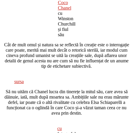
Coco
Chanel
cu
Winston
Churchill
și fiul
său
Cât de mult omul și natura sa se reflectă în creație este o interogație
care poate, merită mai mult decât o retorică sterilă, iar modul cum
cineva profund umanist se uită la creațiile sale, după aflarea unor
detalii de genul acesta nu are cum să nu fie influențat de un anume
tip de etichetare subiectivă.
sursa
Să nu uităm că Chanel lucra din tinerețe la mitul său, care avea să
dăinuie, iată, mult după moartea sa. Ambițiile sale nu erau mărunte
defel, iar poate că o altă rivalitate cu celebra Elsa Schiaparelli a
funcționat ca o oglindă în care Coco și-a văzut taman ceea ce nu
avea prin destin.
cu