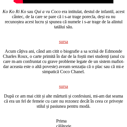
Ko Ko Ri Ko
sau
Qui a vu Coco
era intitulat, destul de infantil, acest
cântec, de la care se pare că i s-ar trage porecla, deși ea nu
recunoștea acest lucru și spunea că numele i s-ar trage de la alintul
tatălui său.
sursa
Acum câțiva ani, când am citit o biografie a sa scrisă de Edmonde
Charles Roux, o carte primită în dar de la foștii mei studenți (anul cu
care m-am confruntat cu grave probleme legate de un sistem mafiot-
dar aceasta este o altă poveste) aveam senzația că o plac sau că mi-e
simpatică Coco Chanel.
sursa
După ce am mai citit și alte mărturii și confesiuni, mi-am dat seama
că era un fel de femeie cu care nu rezonez decât în ceea ce privește
stilul și pasiunea pentru modă.
Prima
călătorie