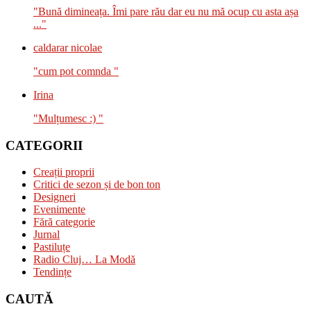
"Bună dimineața. Îmi pare rău dar eu nu mă ocup cu asta așa
..."
caldarar nicolae
"cum pot comnda "
Irina
"Mulțumesc :) "
CATEGORII
Creații proprii
Critici de sezon și de bon ton
Designeri
Evenimente
Fără categorie
Jurnal
Pastiluțe
Radio Cluj… La Modă
Tendințe
CAUTĂ