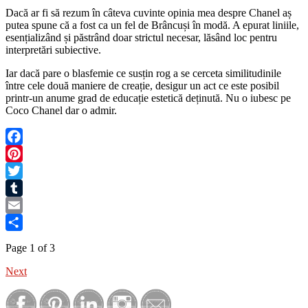
Dacă ar fi să rezum în câteva cuvinte opinia mea despre Chanel aș
putea spune că a fost ca un fel de Brâncuși în modă. A epurat liniile,
esențializând și păstrând doar strictul necesar, lăsând loc pentru
interpretări subiective.
Iar dacă pare o blasfemie ce susțin rog a se cerceta similitudinile
între cele două maniere de creație, desigur un act ce este posibil
printr-un anume grad de educație estetică deținută. Nu o iubesc pe
Coco Chanel dar o admir.
Facebook
Pinterest
Twitter
Tumblr
Email
Share
Page 1 of 3
Next