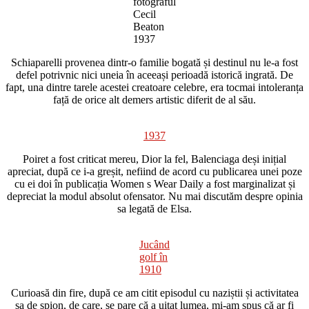
fotograful
Cecil
Beaton
1937
Schiaparelli provenea dintr-o familie bogată și destinul nu le-a fost
defel potrivnic nici uneia în aceeași perioadă istorică ingrată. De
fapt, una dintre tarele acestei creatoare celebre, era tocmai intoleranța
față de orice alt demers artistic diferit de al său.
1937
Poiret a fost criticat mereu, Dior la fel, Balenciaga deși inițial
apreciat, după ce i-a greșit, nefiind de acord cu publicarea unei poze
cu ei doi în publicația Women s Wear Daily a fost marginalizat și
depreciat la modul absolut ofensator. Nu mai discutăm despre opinia
sa legată de Elsa.
Jucând
golf în
1910
Curioasă din fire, după ce am citit episodul cu naziștii și activitatea
sa de spion, de care, se pare că a uitat lumea, mi-am spus că ar fi