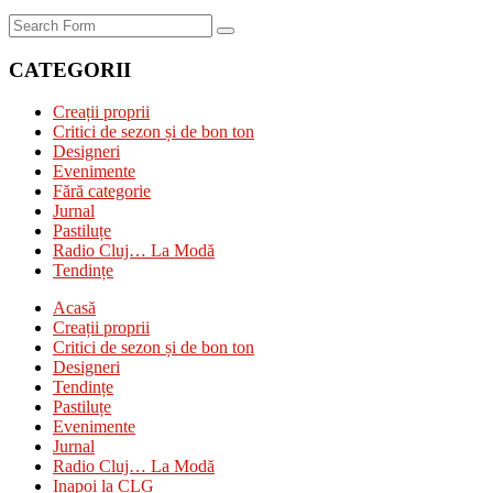
Search
CATEGORII
Creații proprii
Critici de sezon și de bon ton
Designeri
Evenimente
Fără categorie
Jurnal
Pastiluțe
Radio Cluj… La Modă
Tendințe
Acasă
Creații proprii
Critici de sezon și de bon ton
Designeri
Tendințe
Pastiluțe
Evenimente
Jurnal
Radio Cluj… La Modă
Inapoi la CLG