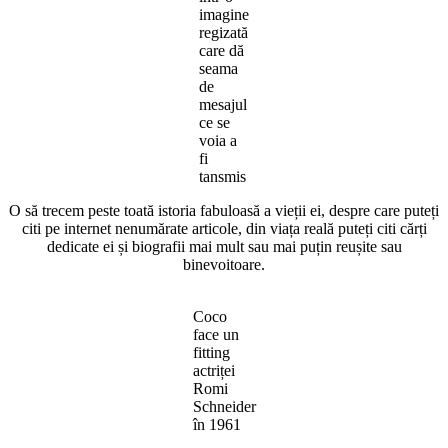
imagine
regizată
care dă
seama
de
mesajul
ce se
voia a
fi
tansmis
O să trecem peste toată istoria fabuloasă a vieții ei, despre care puteți
citi pe internet nenumărate articole, din viața reală puteți citi cărți
dedicate ei și biografii mai mult sau mai puțin reușite sau
binevoitoare.
Coco
face un
fitting
actriței
Romi
Schneider
în 1961