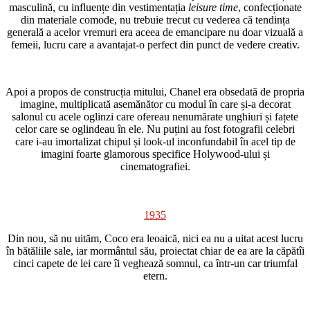
masculină, cu influențe din vestimentația
leisure time
, confecționate
din materiale comode, nu trebuie trecut cu vederea că tendința
generală a acelor vremuri era aceea de emancipare nu doar vizuală a
femeii, lucru care a avantajat-o perfect din punct de vedere creativ.
Apoi a propos de construcția mitului, Chanel era obsedată de propria
imagine, multiplicată asemănător cu modul în care și-a decorat
salonul cu acele oglinzi care ofereau nenumărate unghiuri și fațete
celor care se oglindeau în ele. Nu puțini au fost fotografii celebri
care i-au imortalizat chipul și look-ul inconfundabil în acel tip de
imagini foarte glamorous specifice Holywood-ului și
cinematografiei.
1935
Din nou, să nu uităm, Coco era leoaică, nici ea nu a uitat acest lucru
în bătăliile sale, iar mormântul său, proiectat chiar de ea are la căpătîi
cinci capete de lei care îi veghează somnul, ca într-un car triumfal
etern.