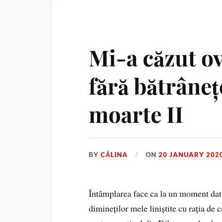
Mi-a căzut ov
fără bătrânețe
moarte II
BY
CĂLINA
ON
20 JANUARY 202
Întâmplarea face ca la un moment dat î
dimineților mele liniștite cu rația de 