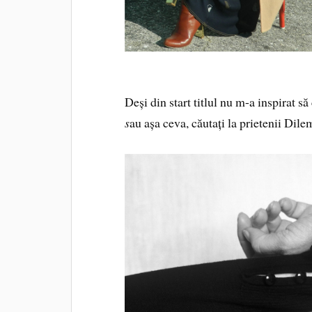
Deși din start titlul nu m-a inspirat să
s
au așa ceva, căutați la prietenii Dile