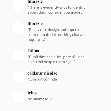
film izle
"There is evidently a lot to identify
about this. I consider you made ..."
film izle
"Really nice design and superb
content material , nothing else we
require : ..."
Călina
"Bună dimineața. Îmi pare rău dar
eu nu mă ocup cu asta așa ..."
caldarar nicolae
"cum pot comnda "
Irina
"Mulțumesc :) "