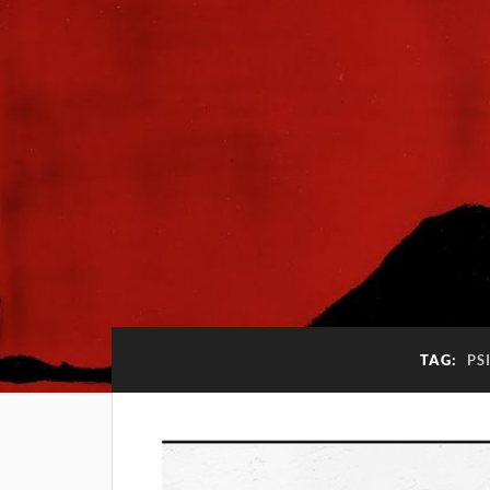
TAG:
PS