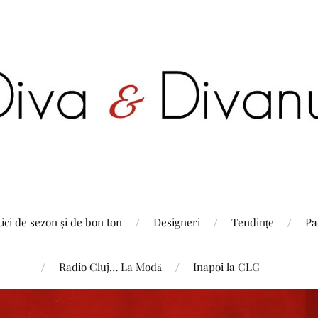
tici de sezon și de bon ton
Designeri
Tendințe
Pa
Radio Cluj… La Modă
Inapoi la CLG