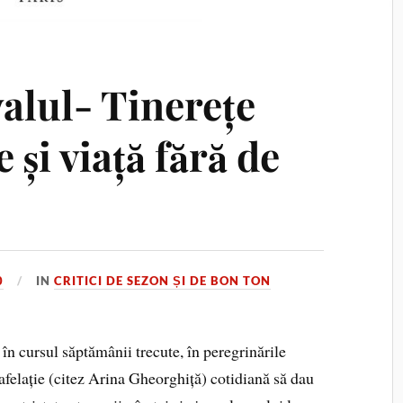
alul- Tinerețe
 și viață fără de
0
IN
CRITICI DE SEZON ȘI DE BON TON
n cursul săptămânii trecute, în peregrinările
cafelație (citez Arina Gheorghiță) cotidiană să dau