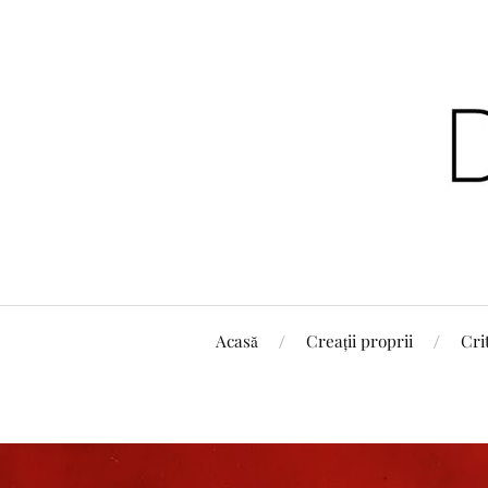
Acasă
Creații proprii
Cri