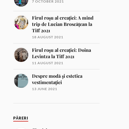
7 OCTOBER 2021
Firul roșu al creației: A mind
trip de Lucian Broscățean la
Tiff 2021
18 AUGUST 2021
Firul roșu al creației: Doina
Levintza la Tiff 2021
11 AUGUST 2021
Despre modă și estetica
vestimentației
13 JUNE 2021
PĂRERI