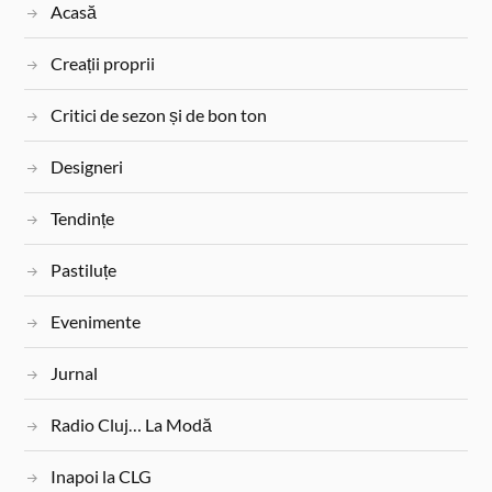
Acasă
o
r
e
r
o
e
r
Creații proprii
k
s
t
Critici de sezon și de bon ton
Designeri
Tendințe
Pastiluțe
Evenimente
Jurnal
Radio Cluj… La Modă
Inapoi la CLG