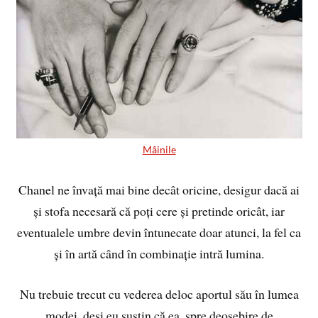
Mâinile
Chanel ne învață mai bine decât oricine, desigur dacă ai
și stofa necesară că poți cere și pretinde oricât, iar
eventualele umbre devin întunecate doar atunci, la fel ca
și în artă când în combinație intră lumina.
Nu trebuie trecut cu vederea deloc aportul său în lumea
modei, deși eu susțin că ea, spre deosebire de