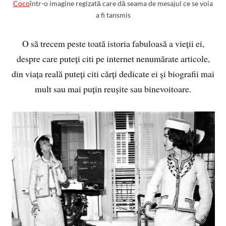
Coco
într-o imagine regizată care dă seama de mesajul ce se voia
a fi tansmis
O să trecem peste toată istoria fabuloasă a vieții ei,
despre care puteți citi pe internet nenumărate articole,
din viața reală puteți citi cărți dedicate ei și biografii mai
mult sau mai puțin reușite sau binevoitoare.