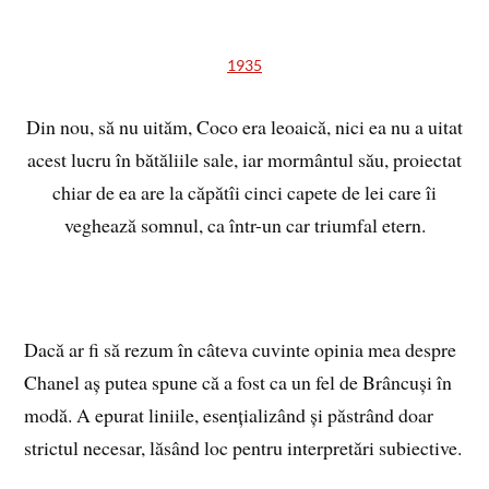
1935
Din nou, să nu uităm, Coco era leoaică, nici ea nu a uitat
acest lucru în bătăliile sale, iar mormântul său, proiectat
chiar de ea are la căpătîi cinci capete de lei care îi
veghează somnul, ca într-un car triumfal etern.
Dacă ar fi să rezum în câteva cuvinte opinia mea despre
Chanel aș putea spune că a fost ca un fel de Brâncuși în
modă. A epurat liniile, esențializând și păstrând doar
strictul necesar, lăsând loc pentru interpretări subiective.