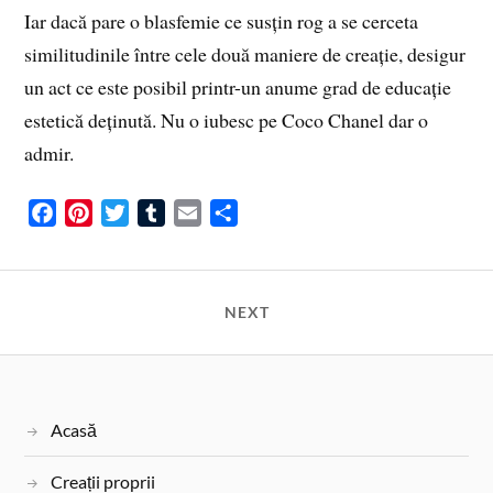
Iar dacă pare o blasfemie ce susțin rog a se cerceta
similitudinile între cele două maniere de creație, desigur
un act ce este posibil printr-un anume grad de educație
estetică deținută. Nu o iubesc pe Coco Chanel dar o
admir.
F
P
T
T
E
S
a
i
w
u
m
h
c
n
i
m
a
a
e
t
t
b
i
r
NEXT
b
e
t
l
l
e
o
r
e
r
o
e
r
k
s
Acasă
t
Creații proprii