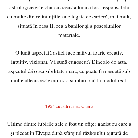
astrologice este clar că această lună a fost responsabilă
cu multe dintre intuițiile sale legate de carieră, mai mult,
situată în casa II, cea a banilor și a posesiunilor
materiale.
O lună aspectată astfel face nativul foarte creativ,
intuitiv, vizionar. Vă sună cunoscut? Dincolo de asta,
aspectul dă o sensibilitate mare, ce poate fi mascată sub
multe alte aspecte cum s-a și întâmplat la modul real.
1931 cu actrița Ina Claire
Ultima dintre iubirile sale a fost un ofițer nazist cu care a
și plecat în Elveția după sfârșitul războiului ajutată de