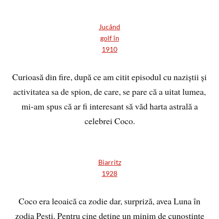
Jucând
golf în
1910
Curioasă din fire, după ce am citit episodul cu naziștii și
activitatea sa de spion, de care, se pare că a uitat lumea,
mi-am spus că ar fi interesant să văd harta astrală a
celebrei Coco.
Biarritz
1928
Coco era leoaică ca zodie dar, surpriză, avea Luna în
zodia Pești. Pentru cine deține un minim de cunoștințe