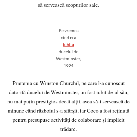
să servească scopurilor sale.
Pe vremea
cînd era
iubita
ducelui de
Westminster,
1924
Prietenia cu Winston Churchil, pe care l-a cunoscut
datorită ducelui de Westminster, un fost iubit de-al său,
nu mai puțin prestigios decât alții, avea să-i servească de
minune când războiul s-a sfârșit, iar Coco a fost reținută
pentru presupuse activități de colaborare și implicit
trădare.