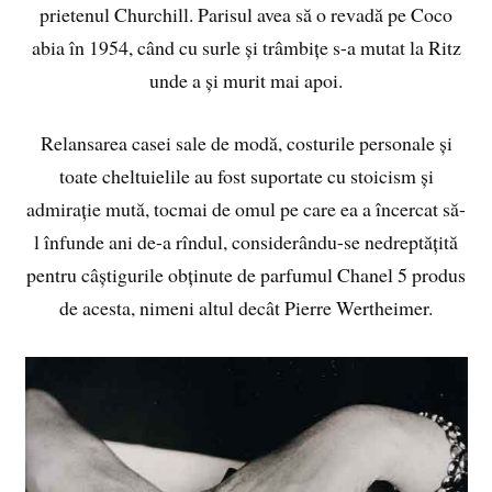
prietenul Churchill. Parisul avea să o revadă pe Coco
abia în 1954, când cu surle și trâmbițe s-a mutat la Ritz
unde a și murit mai apoi.
Relansarea casei sale de modă, costurile personale și
toate cheltuielile au fost suportate cu stoicism și
admirație mută, tocmai de omul pe care ea a încercat să-
l înfunde ani de-a rîndul, considerându-se nedreptățită
pentru câștigurile obținute de parfumul Chanel 5 produs
de acesta, nimeni altul decât Pierre Wertheimer.