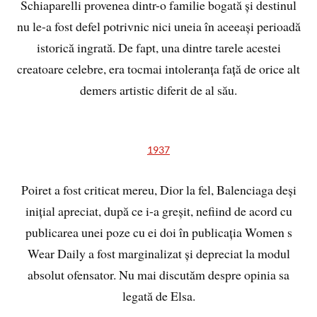
Schiaparelli provenea dintr-o familie bogată și destinul
nu le-a fost defel potrivnic nici uneia în aceeași perioadă
istorică ingrată. De fapt, una dintre tarele acestei
creatoare celebre, era tocmai intoleranța față de orice alt
demers artistic diferit de al său.
1937
Poiret a fost criticat mereu, Dior la fel, Balenciaga deși
inițial apreciat, după ce i-a greșit, nefiind de acord cu
publicarea unei poze cu ei doi în publicația Women s
Wear Daily a fost marginalizat și depreciat la modul
absolut ofensator. Nu mai discutăm despre opinia sa
legată de Elsa.