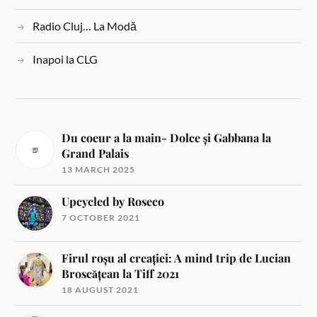
Radio Cluj… La Modă
Inapoi la CLG
Du coeur a la main- Dolce și Gabbana la
Grand Palais
13 MARCH 2025
Upcycled by Roseco
7 OCTOBER 2021
Firul roșu al creației: A mind trip de Lucian
Broscățean la Tiff 2021
18 AUGUST 2021