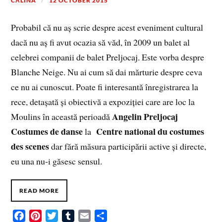
CĂLINA
12 OCTOBER 2015
Probabil că nu aș scrie despre acest eveniment cultural
dacă nu aș fi avut ocazia să văd, în 2009 un balet al
celebrei companii de balet Preljocaj. Este vorba despre
Blanche Neige. Nu ai cum să dai mărturie despre ceva
ce nu ai cunoscut. Poate fi interesantă înregistrarea la
rece, detașată și obiectivă a expoziției care are loc la
Angelin Preljocaj
Moulins în această perioadă
Costumes de danse
Centre national du costumes
la
des scenes
dar fără măsura participării active și directe,
eu una nu-i găsesc sensul.
READ MORE
F
P
T
T
E
S