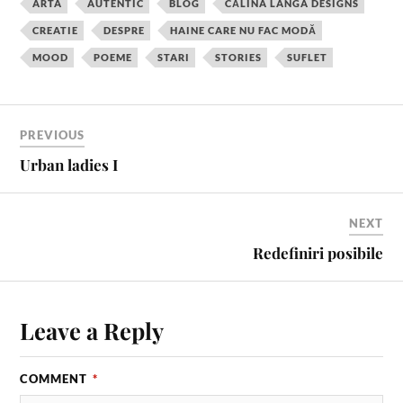
ARTA
AUTENTIC
BLOG
CĂLINA LANGA DESIGNS
e
t
t
b
i
r
CREATIE
DESPRE
HAINE CARE NU FAC MODĂ
b
e
t
l
l
e
MOOD
POEME
STARI
STORIES
SUFLET
o
r
e
r
o
e
r
k
s
t
PREVIOUS
Urban ladies I
NEXT
Redefiniri posibile
Leave a Reply
COMMENT
*