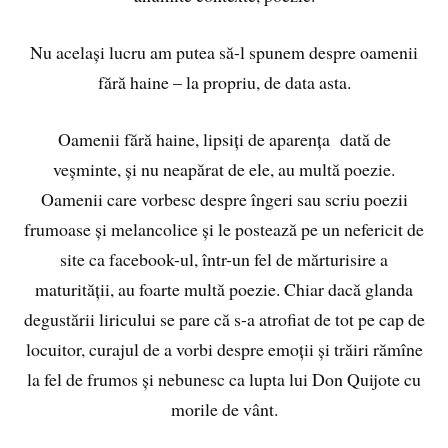
Nu același lucru am putea să-l spunem despre oamenii
fără haine – la propriu, de data asta.
Oamenii fără haine, lipsiți de aparența dată de
veșminte, și nu neapărat de ele, au multă poezie.
Oamenii care vorbesc despre îngeri sau scriu poezii
frumoase și melancolice și le postează pe un nefericit de
site ca facebook-ul, într-un fel de mărturisire a
maturității, au foarte multă poezie. Chiar dacă glanda
degustării liricului se pare că s-a atrofiat de tot pe cap de
locuitor, curajul de a vorbi despre emoții și trăiri rămîne
la fel de frumos și nebunesc ca lupta lui Don Quijote cu
morile de vânt.