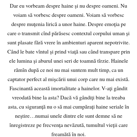
Dar eu vorbeam despre haine și nu despre oameni. Nu
voiam să vorbesc despre oameni. Voiam să vorbesc
despre muțenia lirică a unor haine. Despre emoția pe
care o transmit cînd părăsesc contextul corpului uman și
sunt plasate fără vrere în ambienturi aparent nepotrivite.
Când le bate vîntul și prind viață sau când transpare prin
ele lumina și aburul unei seri de toamnă tîrzie. Hainele
rămîn după ce noi nu mai suntem mult timp, ca un
captator perfect al mișcării unui corp care nu mai există.
Fascinantă această imortalitate a hainelor. V-ați gândit
vreodată bine la asta? Dacă vă gândiți bine la treaba
asta, cu siguranță nu o să mai cumpărați haine seriale în
neștire…numai unele dintre ele sunt demne să ne
înregistreze pe frecvența nevăzută, tumultul vieții care
freamătă în noi.