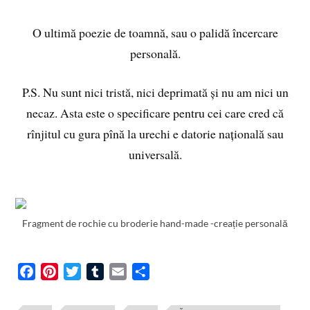
O ultimă poezie de toamnă, sau o palidă încercare
personală.
P.S. Nu sunt nici tristă, nici deprimată și nu am nici un
necaz. Asta este o specificare pentru cei care cred că
rînjitul cu gura pînă la urechi e datorie națională sau
universală.
Fragment de rochie cu broderie hand-made -creație personală
F
P
T
T
E
S
a
i
w
u
m
h
c
n
i
m
a
a