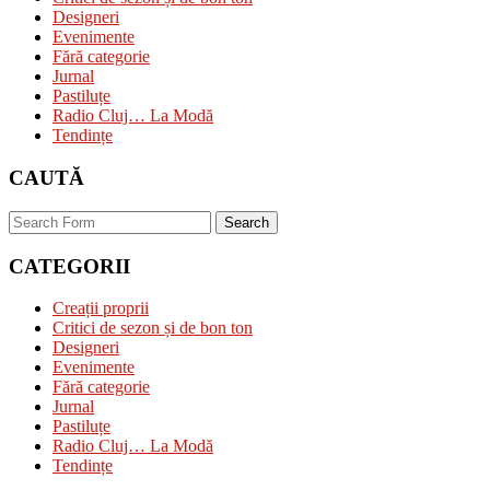
Designeri
Evenimente
Fără categorie
Jurnal
Pastiluțe
Radio Cluj… La Modă
Tendințe
CAUTĂ
Search
CATEGORII
Creații proprii
Critici de sezon și de bon ton
Designeri
Evenimente
Fără categorie
Jurnal
Pastiluțe
Radio Cluj… La Modă
Tendințe