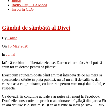
Jurnal
Radio Cluj… La Modă
Inapoi la CLG
Gândul de sâmbătă al Divei
By
Călina
On
16 May 2020
In
Jurnal
Iată că vorbim din libertate, zice-se. Dar eu chiar o fac. Aici pot să
spun tot ce doresc pentru că plătesc.
Exact cum spuneam odată când am fost întrebată de ce nu merg la
spectacolele oferite în piața publică, nu că nu ar fi de calitate, dar
chestia asta cu gratuitatea, cu lucrurile pentru care nu-ți dai obolul, e
suspectă.
Ca dovadă, în condițiile actuale s-ar putea să renunț la Facebook.
Două zile consecutiv am primit o atenționare drăgălașă din partea Fb
că am dat like la o știre falsă, și că ar fi bine să intru pe site-ul OMS