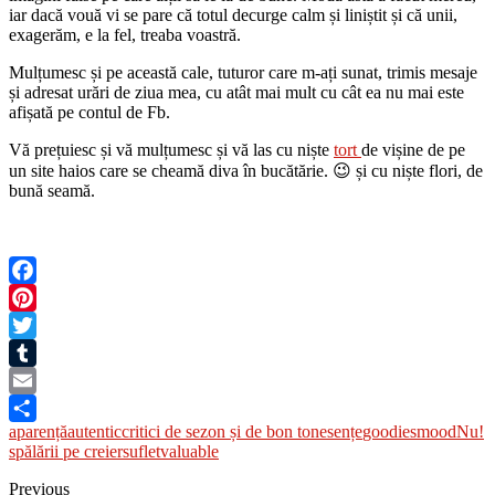
iar dacă vouă vi se pare că totul decurge calm și liniștit și că unii,
exagerăm, e la fel, treaba voastră.
Mulțumesc și pe această cale, tuturor care m-ați sunat, trimis mesaje
și adresat urări de ziua mea, cu atât mai mult cu cât ea nu mai este
afișată pe contul de Fb.
Vă prețuiesc și vă mulțumesc și vă las cu niște
tort
de vișine de pe
un site haios care se cheamă diva în bucătărie. 😉 și cu niște flori, de
bună seamă.
Facebook
Pinterest
Twitter
Tumblr
Email
aparență
autentic
critici de sezon și de bon ton
esențe
goodies
mood
Nu!
Share
spălării pe creier
suflet
valuable
Previous