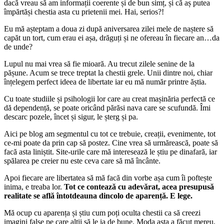
dacă vreau să am informații coerente și de bun simț, și că aș putea
împărtăși chestia asta cu prietenii mei. Hai, serios?!
Eu mă așteptam a doua zi după aniversarea zilei mele de naștere să
capăt un tort, cum erau ei așa, drăguți și ne ofereau în fiecare an…da
de unde?
Lupul nu mai vrea să fie mioară. Au trecut zilele senine de la
pășune. Acum se trece treptat la chestii grele. Unii dintre noi, chiar
înțelegem perfect ideea de libertate iar eu mă număr printre ăștia.
Cu toate studiile și psihologii lor care au creat mașinăria perfectă ce
dă dependență, se poate oricând părăsi nava care se scufundă. Îmi
descarc pozele, încet și sigur, le șterg și pa.
Aici pe blog am segmentul cu tot ce trebuie, creații, evenimente, tot
ce-mi poate da prin cap să postez. Cine vrea să urmărească, poate să
facă asta liniștit. Site-urile care mă interesează le știu pe dinafară, iar
spălarea pe creier nu este ceva care să mă încânte.
Apoi fiecare are libertatea să mă facă din vorbe așa cum îi poftește
inima, e treaba lor.
Tot ce contează cu adevărat, acea presupusă
realitate se află întotdeauna dincolo de aparență. E lege.
Mă ocup cu aparența și știu cum poți oculta chestii ca să creezi
imagini false pe care alții să le ia de bune. Moda asta a făcut mereu,