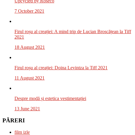
Upcycled by Roseco
7 October 2021
Firul roșu al creației: A mind trip de Lucian Broscățean la Tiff
2021
18 August 2021
Firul roșu al creației: Doina Levintza la Tiff 2021
11 August 2021
Despre modă și estetica vestimentației
13 June 2021
PĂRERI
film izle