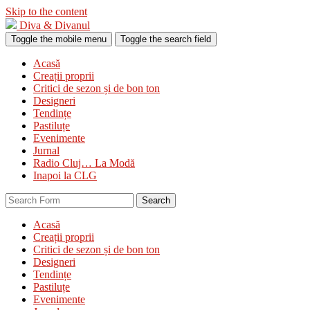
Skip to the content
Diva & Divanul
Toggle the mobile menu
Toggle the search field
Acasă
Creații proprii
Critici de sezon și de bon ton
Designeri
Tendințe
Pastiluțe
Evenimente
Jurnal
Radio Cluj… La Modă
Inapoi la CLG
Search
Acasă
Creații proprii
Critici de sezon și de bon ton
Designeri
Tendințe
Pastiluțe
Evenimente