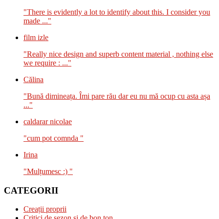
"There is evidently a lot to identify about this. I consider you
made ..."
film izle
"Really nice design and superb content material , nothing else
we require : ..."
Călina
"Bună dimineața. Îmi pare rău dar eu nu mă ocup cu asta așa
..."
caldarar nicolae
"cum pot comnda "
Irina
"Mulțumesc :) "
CATEGORII
Creații proprii
Critici de sezon și de bon ton