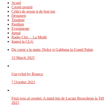
Acasă
Creații proprii
Critici de sezon și de bon ton
Designeri
Tendințe
Pastiluțe
Evenimente
Jurnal
Radio Cluj… La Modă
Inapoi la CLG
Du coeur a la main- Dolce și Gabbana la Grand Palais
13 March 2025
Upcycled by Roseco
7 October 2021
Firul roșu al creației: A mind trip de Lucian Broscățean la Tiff
2021