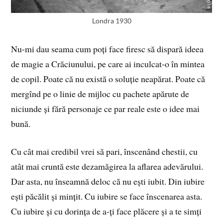
Londra 1930
Nu-mi dau seama cum poți face firesc să dispară ideea
de magie a Crăciunului, pe care ai inculcat-o în mintea
de copil. Poate că nu există o soluție neapărat. Poate că
mergînd pe o linie de mijloc cu pachete apărute de
niciunde și fără personaje ce par reale este o idee mai
bună.
Cu cât mai credibil vrei să pari, înscenând chestii, cu
atât mai cruntă este dezamăgirea la aflarea adevărului.
Dar asta, nu înseamnă deloc că nu ești iubit. Din iubire
ești păcălit și mințit. Cu iubire se face înscenarea asta.
Cu iubire și cu dorința de a-ți face plăcere și a te simți