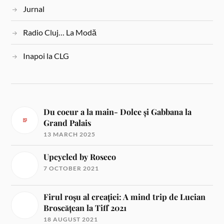
Jurnal
Radio Cluj… La Modă
Inapoi la CLG
Du coeur a la main- Dolce și Gabbana la
Grand Palais
13 MARCH 2025
Upcycled by Roseco
7 OCTOBER 2021
Firul roșu al creației: A mind trip de Lucian
Broscățean la Tiff 2021
18 AUGUST 2021