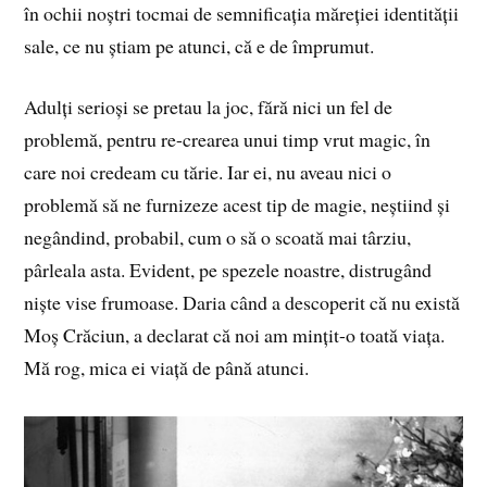
în ochii noștri tocmai de semnificația măreției identității
sale, ce nu știam pe atunci, că e de împrumut.
Adulți serioși se pretau la joc, fără nici un fel de
problemă, pentru re-crearea unui timp vrut magic, în
care noi credeam cu tărie. Iar ei, nu aveau nici o
problemă să ne furnizeze acest tip de magie, neștiind și
negândind, probabil, cum o să o scoată mai târziu,
pârleala asta. Evident, pe spezele noastre, distrugând
niște vise frumoase. Daria când a descoperit că nu există
Moș Crăciun, a declarat că noi am mințit-o toată viața.
Mă rog, mica ei viață de până atunci.