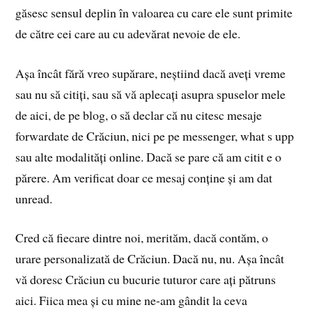
găsesc sensul deplin în valoarea cu care ele sunt primite
de către cei care au cu adevărat nevoie de ele.
Așa încât fără vreo supărare, neștiind dacă aveți vreme
sau nu să citiți, sau să vă aplecați asupra spuselor mele
de aici, de pe blog, o să declar că nu citesc mesaje
forwardate de Crăciun, nici pe pe messenger, what s upp
sau alte modalități online. Dacă se pare că am citit e o
părere. Am verificat doar ce mesaj conține și am dat
unread.
Cred că fiecare dintre noi, merităm, dacă contăm, o
urare personalizată de Crăciun. Dacă nu, nu. Așa încât
vă doresc Crăciun cu bucurie tuturor care ați pătruns
aici. Fiica mea și cu mine ne-am gândit la ceva