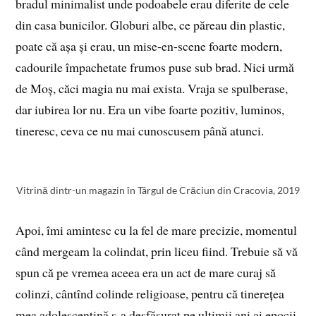
bradul minimalist unde podoabele erau diferite de cele
din casa bunicilor. Globuri albe, ce păreau din plastic,
poate că așa și erau, un mise-en-scene foarte modern,
cadourile împachetate frumos puse sub brad. Nici urmă
de Moș, căci magia nu mai exista. Vraja se spulberase,
dar iubirea lor nu. Era un vibe foarte pozitiv, luminos,
tineresc, ceva ce nu mai cunoscusem până atunci.
Vitrină dintr-un magazin în Târgul de Crăciun din Cracovia, 2019
Apoi, îmi amintesc cu la fel de mare precizie, momentul
când mergeam la colindat, prin liceu fiind. Trebuie să vă
spun că pe vremea aceea era un act de mare curaj să
colinzi, cântînd colinde religioase, pentru că tinerețea
mea adolescentină s-a desfășurat pe ultimii ani ai epocii