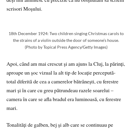
scrisori Moșului.
18th December 1924: Two children singing Christmas carols to
the strains of a violin outside the door of someone’s house.
(Photo by Topical Press Agency/Getty Images)
Apoi, când am mai crescut și am ajuns la Cluj, la părinți,
aproape un șoc vizual la alt tip de locație percepută-
total diferită de cea a camerelor bătrânești, cu ferestre
mari și în care cu greu pătrundeau razele soarelui –
camera în care se afla bradul era luminoasă, cu ferestre
mari.
Tonalități de galben, bej și alb care se continuau pe