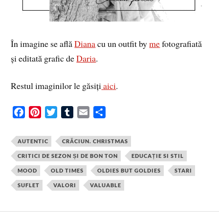
În imagine se află
Diana
cu un outfit by
me
fotografiată
și editată grafic de
Daria
.
Restul imaginilor le găsiți
aici
.
F
P
T
T
E
S
a
i
w
u
m
h
c
n
i
m
a
a
AUTENTIC
CRĂCIUN. CHRISTMAS
e
t
t
b
i
r
CRITICI DE SEZON ȘI DE BON TON
EDUCAȚIE SI STIL
b
e
t
l
l
e
MOOD
OLD TIMES
OLDIES BUT GOLDIES
STARI
o
r
e
r
o
e
r
SUFLET
VALORI
VALUABLE
k
s
t