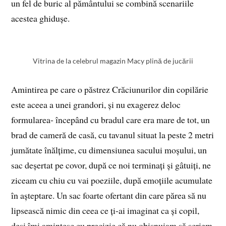
un fel de buric al pământului se combină scenariile
acestea ghidușe.
Vitrina de la celebrul magazin Macy plină de jucării
Amintirea pe care o păstrez Crăciunurilor din copilărie
este aceea a unei grandori, și nu exagerez deloc
formularea- începând cu bradul care era mare de tot, un
brad de cameră de casă, cu tavanul situat la peste 2 metri
jumătate înălțime, cu dimensiunea sacului moșului, un
sac deșertat pe covor, după ce noi terminați și gâtuiți, ne
ziceam cu chiu cu vai poeziile, după emoțiile acumulate
în așteptare. Un sac foarte ofertant din care părea să nu
lipsească nimic din ceea ce ți-ai imaginat ca și copil,
deși îmi amintesc cu precizie că nu obișnuiam să scriem