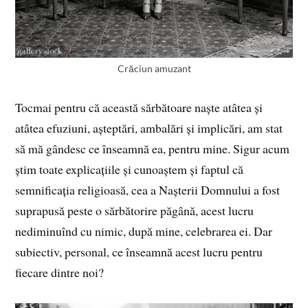
Crăciun amuzant
Tocmai pentru că această sărbătoare naște atâtea și
atâtea efuziuni, așteptări, ambalări și implicări, am stat
să mă gândesc ce înseamnă ea, pentru mine. Sigur acum
știm toate explicațiile și cunoaștem și faptul că
semnificația religioasă, cea a Nașterii Domnului a fost
suprapusă peste o sărbătorire păgână, acest lucru
nediminuînd cu nimic, după mine, celebrarea ei. Dar
subiectiv, personal, ce înseamnă acest lucru pentru
fiecare dintre noi?