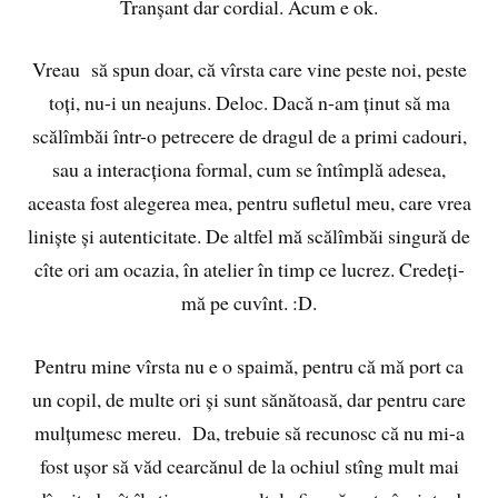
Tranșant dar cordial. Acum e ok.
Vreau să spun doar, că vîrsta care vine peste noi, peste
toți, nu-i un neajuns. Deloc. Dacă n-am ținut să ma
scălîmbăi într-o petrecere de dragul de a primi cadouri,
sau a interacționa formal, cum se întîmplă adesea,
aceasta fost alegerea mea, pentru sufletul meu, care vrea
liniște și autenticitate. De altfel mă scălîmbăi singură de
cîte ori am ocazia, în atelier în timp ce lucrez. Credeți-
mă pe cuvînt. :D.
Pentru mine vîrsta nu e o spaimă, pentru că mă port ca
un copil, de multe ori și sunt sănătoasă, dar pentru care
mulțumesc mereu. Da, trebuie să recunosc că nu mi-a
fost ușor să văd cearcănul de la ochiul stîng mult mai