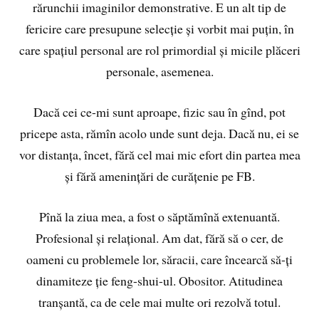
rărunchii imaginilor demonstrative. E un alt tip de
fericire care presupune selecție și vorbit mai puțin, în
care spațiul personal are rol primordial și micile plăceri
personale, asemenea.
Dacă cei ce-mi sunt aproape, fizic sau în gînd, pot
pricepe asta, rămîn acolo unde sunt deja. Dacă nu, ei se
vor distanța, încet, fără cel mai mic efort din partea mea
și fără amenințări de curățenie pe FB.
Pînă la ziua mea, a fost o săptămînă extenuantă.
Profesional și relațional. Am dat, fără să o cer, de
oameni cu problemele lor, săracii, care încearcă să-ți
dinamiteze ție feng-shui-ul. Obositor. Atitudinea
tranșantă, ca de cele mai multe ori rezolvă totul.