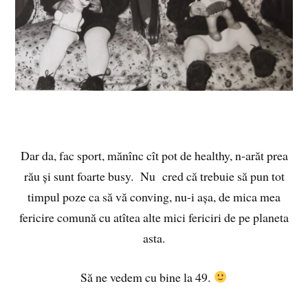
Dar da, fac sport, mănînc cît pot de healthy, n-arăt prea
rău și sunt foarte busy. Nu cred că trebuie să pun tot
timpul poze ca să vă conving, nu-i așa, de mica mea
fericire comună cu atîtea alte mici fericiri de pe planeta
asta.
Să ne vedem cu bine la 49.