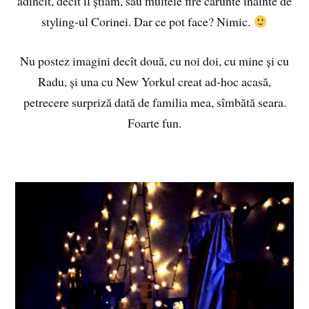
adîncit, decît îl știam, sau multele fire cărunte înainte de
styling-ul Corinei. Dar ce pot face? Nimic.
Nu postez imagini decît două, cu noi doi, cu mine și cu
Radu, și una cu New Yorkul creat ad-hoc acasă,
petrecere surpriză dată de familia mea, sîmbătă seara.
Foarte fun.