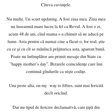
Cîteva cuvințele.
Nu multe. Un scurt updating. A fost ziua mea. Ziua mea
nu înseamnă mare lucru la fel ca Revul. A fost o zi,
acum 48 de ani, cînd mama s-a chinuit să ne aducă pe
lume. Asta pentru că numai cine a făcut-o, for real, știe
cu ce și cu cît se mănîncă prăjiturica asta, aparent bună.
Poate nu întîmplător am primit mesaje din State cu
”happy mother’s day”. Bizarele coincidențe care îmi
continuă gîndurile ca niște codițe.
Una peste alta, on my way to fifties, sunt mai fericită
decît oricînd.
Dar nu tipul de fericire declamativă, care țipă din