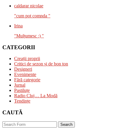
caldarar nicolae
"cum pot comnda "
Irina
"Mulțumesc :) "
CATEGORII
Creații proprii
Critici de sezon și de bon ton
Designeri
Evenimente
Fără categorie
Jurnal
Pastiluțe
Radio Cluj… La Modă
Tendințe
CAUTĂ
Search