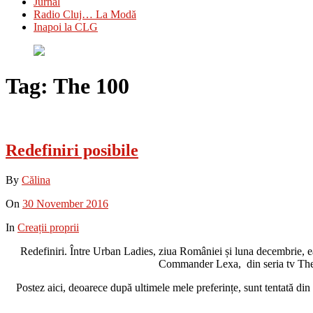
Jurnal
Radio Cluj… La Modă
Inapoi la CLG
Tag:
The 100
Redefiniri posibile
By
Călina
On
30 November 2016
In
Creații proprii
Redefiniri. Între Urban Ladies, ziua României și luna decembrie, ea 
Commander Lexa, din seria tv The 1
Postez aici, deoarece după ultimele mele preferințe, sunt tentată din