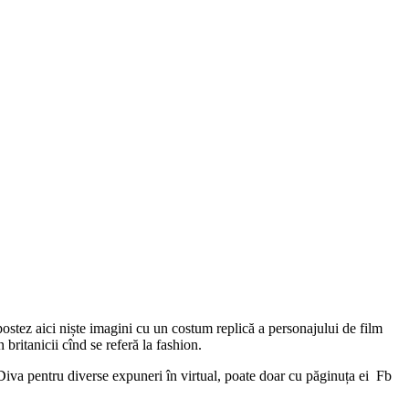
postez aici niște imagini cu un costum replică a personajului de film
itanicii cînd se referă la fashion.
 Diva pentru diverse expuneri în virtual, poate doar cu păginuța ei Fb