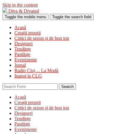
Skip to the content
Diva & Divanul
Toggle the mobile menu
Toggle the search field
Acasă
Creații proprii
Critici de sezon și de bon ton
Designeri
Tendințe
Pastiluțe
Evenimente
Jurnal
Radio Cluj… La Modă
Inapoi la CLG
Search
Acasă
Creații proprii
Critici de sezon și de bon ton
Designeri
Tendințe
Pastiluțe
Evenimente