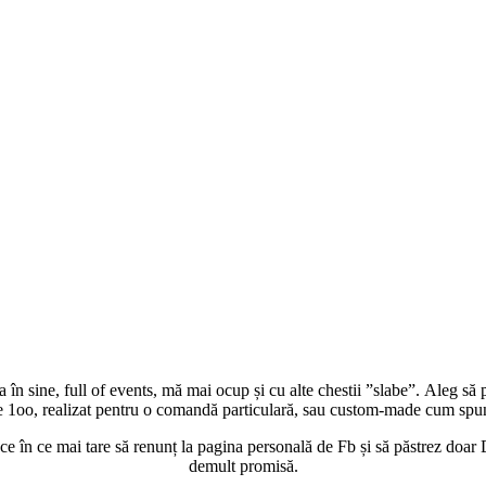
în sine, full of events, mă mai ocup și cu alte chestii ”slabe”. Aleg să 
oo, realizat pentru o comandă particulară, sau custom-made cum spun br
 ce în ce mai tare să renunț la pagina personală de Fb și să păstrez doar
demult promisă.