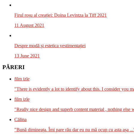
Firul roșu al creației: Doina Levintza la Tiff 2021
11 August 2021
Despre modă și estetica vestimentației
13 June 2021
PĂRERI
film izle
"There is evidently a lot to identify about this. I consider you m
film izle
"Really nice design and superb content material , nothing else we
Călina
"Bună dimineața. Îmi pare rău dar eu nu mă ocup cu asta așa ...