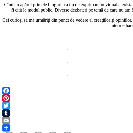
Cînd au apărut primele bloguri, ca tip de exprimare în virtual a exista
fi citit la modul public. Diverse dezbateri pe temă de care nu am f
Cei curioși să mă urmăriți din punct de vedere al creațiilor și opiniilo
intermediare
Facebook
Pinterest
Twitter
Tumblr
Email