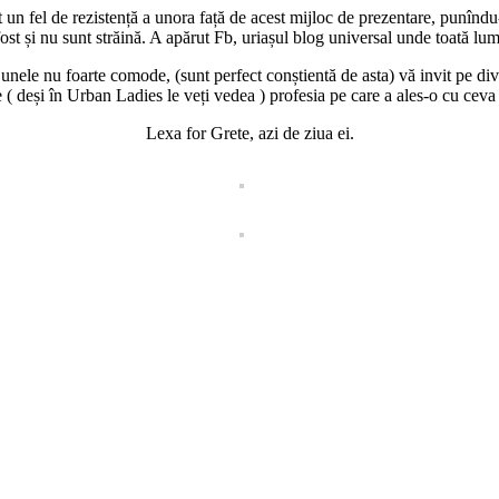
t un fel de rezistență a unora față de acest mijloc de prezentare, punîndu-
ost și nu sunt străină. A apărut Fb, uriașul blog universal unde toată lum
r, unele nu foarte comode, (sunt perfect conștientă de asta) vă invit pe d
 ( deși în Urban Ladies le veți vedea ) profesia pe care a ales-o cu ceva
Lexa for Grete, azi de ziua ei.