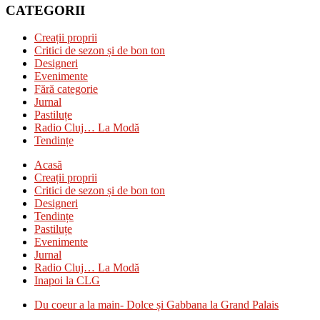
CATEGORII
Creații proprii
Critici de sezon și de bon ton
Designeri
Evenimente
Fără categorie
Jurnal
Pastiluțe
Radio Cluj… La Modă
Tendințe
Acasă
Creații proprii
Critici de sezon și de bon ton
Designeri
Tendințe
Pastiluțe
Evenimente
Jurnal
Radio Cluj… La Modă
Inapoi la CLG
Du coeur a la main- Dolce și Gabbana la Grand Palais