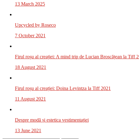
13 March 2025
Upcycled by Roseco
7 October 2021
Firul roșu al creației: A mind trip de Lucian Broscățean la Tiff 
18 August 2021
Firul roșu al creației: Doina Levintza la Tiff 2021
11 August 2021
Despre modă și estetica vestimentației
13 June 2021