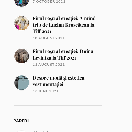
7 OCTOBER 2021
Firul roșu al creației: A mind
trip de Lucian Broscățean la
Tiff 2021
18 AUGUST 2021
Firul roșu al creației: Doina
Levintza la Tiff 2021
11 AUGUST 2021
Despre modă și estetica
vestimentației
13 JUNE 2021
PĂRERI