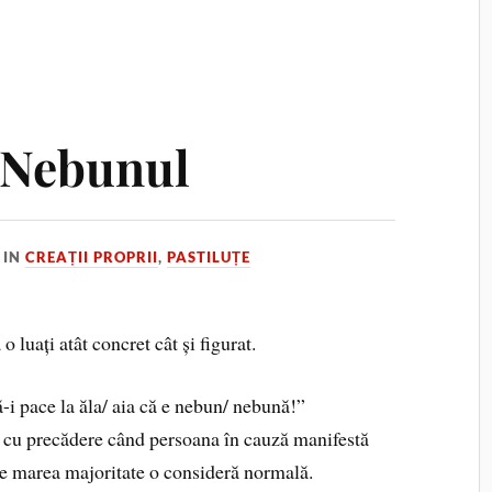
 Nebunul
IN
CREAȚII PROPRII
,
PASTILUȚE
o luați atât concret cât și figurat.
-i pace la ăla/ aia că e nebun/ nebună!”
tă cu precădere când persoana în cauză manifestă
re marea majoritate o consideră normală.