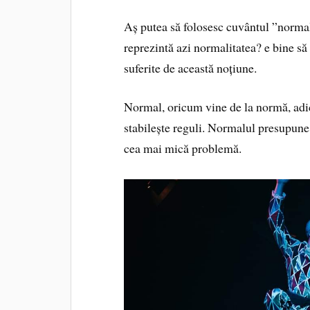
Aș putea să folosesc cuvântul ”norma
reprezintă azi normalitatea? e bine să
suferite de această noțiune.
Normal, oricum vine de la normă, adic
stabilește reguli. Normalul presupune 
cea mai mică problemă.