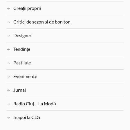
o
e
r
Creații proprii
k
s
t
Critici de sezon și de bon ton
Designeri
Tendințe
Pastiluțe
Evenimente
Jurnal
Radio Cluj… La Modă
Inapoi la CLG