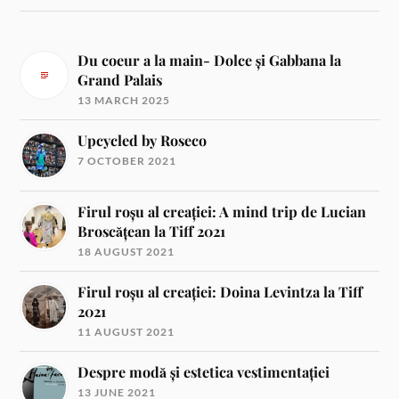
Du coeur a la main- Dolce și Gabbana la
Grand Palais
13 MARCH 2025
Upcycled by Roseco
7 OCTOBER 2021
Firul roșu al creației: A mind trip de Lucian
Broscățean la Tiff 2021
18 AUGUST 2021
Firul roșu al creației: Doina Levintza la Tiff
2021
11 AUGUST 2021
Despre modă și estetica vestimentației
13 JUNE 2021