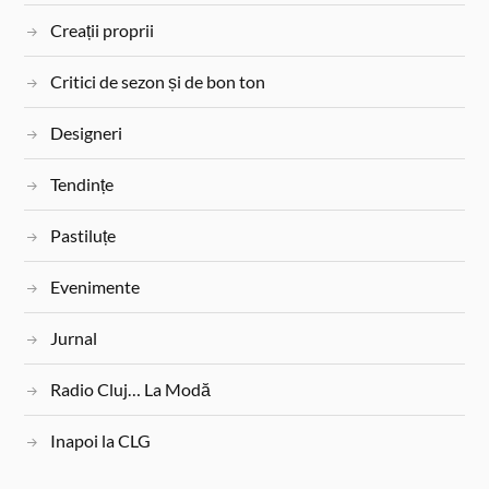
o
e
r
Creații proprii
k
s
t
Critici de sezon și de bon ton
Designeri
Tendințe
Pastiluțe
Evenimente
Jurnal
Radio Cluj… La Modă
Inapoi la CLG