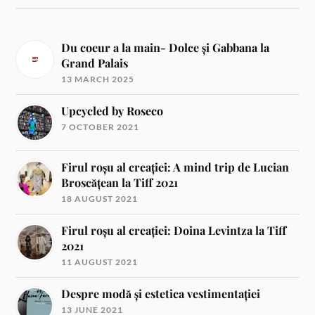
Du coeur a la main- Dolce și Gabbana la
Grand Palais
13 MARCH 2025
Upcycled by Roseco
7 OCTOBER 2021
Firul roșu al creației: A mind trip de Lucian
Broscățean la Tiff 2021
18 AUGUST 2021
Firul roșu al creației: Doina Levintza la Tiff
2021
11 AUGUST 2021
Despre modă și estetica vestimentației
13 JUNE 2021