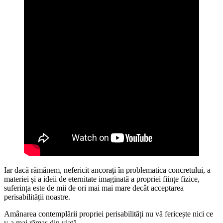
Iar dacă rămânem, nefericit ancorați în problematica concretului, a
materiei și a ideii de eternitate imaginată a propriei ființe fizice,
suferința este de mii de ori mai mai mare decât acceptarea
perisabilității noastre.
Amânarea contemplării propriei perisabilități nu vă fericește nici ce
v-a mai rămas din viață.