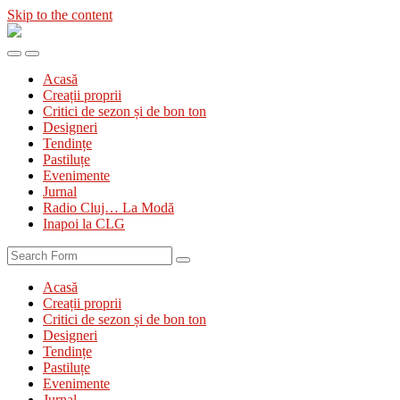
Skip to the content
Diva
&
Toggle
Toggle
Divanul
the
the
Acasă
mobile
search
Creații proprii
menu
field
Critici de sezon și de bon ton
Designeri
Tendințe
Pastiluțe
Evenimente
Jurnal
Radio Cluj… La Modă
Inapoi la CLG
Search
Acasă
Creații proprii
Critici de sezon și de bon ton
Designeri
Tendințe
Pastiluțe
Evenimente
Jurnal