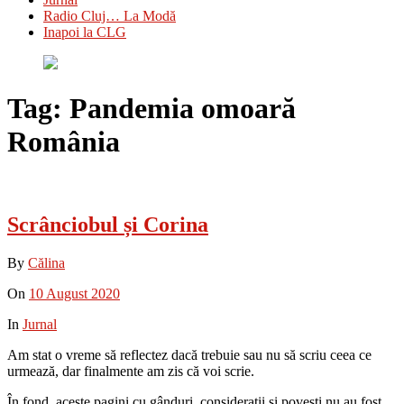
Radio Cluj… La Modă
Inapoi la CLG
Tag:
Pandemia omoară
România
Scrânciobul și Corina
By
Călina
On
10 August 2020
In
Jurnal
Am stat o vreme să reflectez dacă trebuie sau nu să scriu ceea ce
urmează, dar finalmente am zis că voi scrie.
În fond, aceste pagini cu gânduri, considerații și povești nu au fost