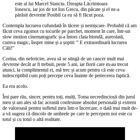
este al lui Marcel Stanciu. Dreapta Lăcrimioara
Ionescu, iar jos de tot Ion Grecu, din păcate și el ne-a
părăsit devreme Posibil ca eu să fi făcut poza.
Contempla lucrarea cufundată în tăcere și nemișcare. Probabil că am
făcut ceva zgomot cu tocurile pe parchet, moment în care, într-un
slow motion cinematografic și-a întors claia blondă, aureolată,
cumva magic, înspre mine și a șoptit: ” E extraordinară lucrarea
Căli!”
Corina, din nefericire, avea să se stingă de un cancer mult mai
devreme decât ar fi trebuit, peste 5 ani, iar fiorii care m-au trecut
atunci, la complimentul ei, mă trec și acum pentru că este ceva
indescriptibil cum poți percepe ceva înainte de petrecerea faptică.
Ea era acolo.
Îmi pare rău, sincer, pentru toți, mulți, Toma necredincioșii din jurul
meu și am ales să fac această confesiune absolut personală și extrem
de valoroasă pentru sufletul meu într-o încercare, o dată mai mult de-
a vă sugera că dincolo de umbrele pe care le percepem noi este cu
totul și cu totul o altă realitate.