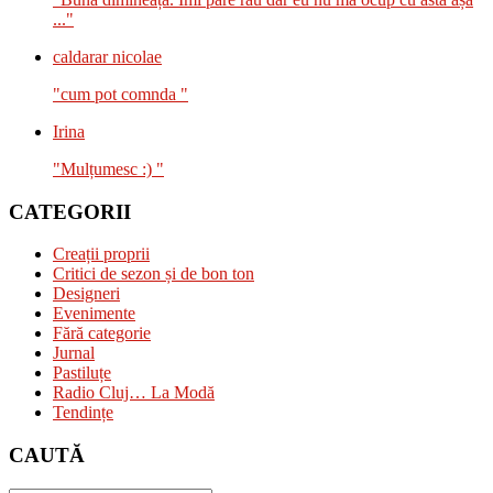
..."
caldarar nicolae
"cum pot comnda "
Irina
"Mulțumesc :) "
CATEGORII
Creații proprii
Critici de sezon și de bon ton
Designeri
Evenimente
Fără categorie
Jurnal
Pastiluțe
Radio Cluj… La Modă
Tendințe
CAUTĂ