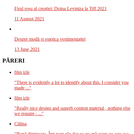
Firul roșu al creației: Doina Levintza la Tiff 2021
11 August 2021
Despre modă și estetica vestimentației
13 June 2021
PĂRERI
film izle
"There is evidently a lot to identify about this. I consider you
made ..."
film izle
"Really nice design and superb content material , nothing else
we require : ..."
Călina
"Bună dimineața. Îmi pare rău dar eu nu mă ocup cu asta așa