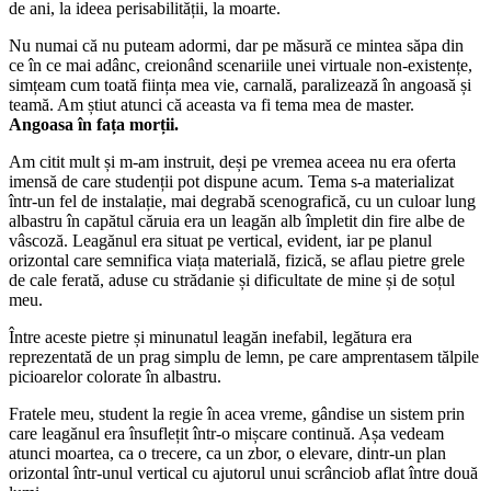
de ani, la ideea perisabilității, la moarte.
Nu numai că nu puteam adormi, dar pe măsură ce mintea săpa din
ce în ce mai adânc, creionând scenariile unei virtuale non-existențe,
simțeam cum toată ființa mea vie, carnală, paralizează în angoasă și
teamă. Am știut atunci că aceasta va fi tema mea de master.
Angoasa în fața morții.
Am citit mult și m-am instruit, deși pe vremea aceea nu era oferta
imensă de care studenții pot dispune acum. Tema s-a materializat
într-un fel de instalație, mai degrabă scenografică, cu un culoar lung
albastru în capătul căruia era un leagăn alb împletit din fire albe de
vâscoză. Leagănul era situat pe vertical, evident, iar pe planul
orizontal care semnifica viața materială, fizică, se aflau pietre grele
de cale ferată, aduse cu strădanie și dificultate de mine și de soțul
meu.
Între aceste pietre și minunatul leagăn inefabil, legătura era
reprezentată de un prag simplu de lemn, pe care amprentasem tălpile
picioarelor colorate în albastru.
Fratele meu, student la regie în acea vreme, gândise un sistem prin
care leagănul era însuflețit într-o mișcare continuă. Așa vedeam
atunci moartea, ca o trecere, ca un zbor, o elevare, dintr-un plan
orizontal într-unul vertical cu ajutorul unui scrânciob aflat între două