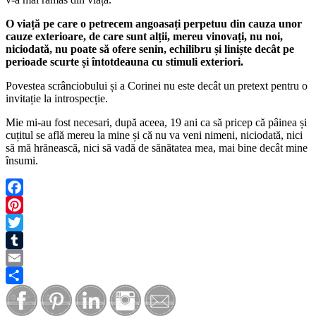
O viață pe care o petrecem angoasați perpetuu din cauza unor
cauze exterioare, de care sunt alții, mereu vinovați, nu noi,
niciodată, nu poate să ofere senin, echilibru și liniște decât pe
perioade scurte și întotdeauna cu stimuli exteriori.
Povestea scrânciobului și a Corinei nu este decât un pretext pentru o
invitație la introspecție.
Mie mi-au fost necesari, după aceea, 19 ani ca să pricep că pâinea și
cuțitul se află mereu la mine și că nu va veni nimeni, niciodată, nici
să mă hrănească, nici să vadă de sănătatea mea, mai bine decât mine
însumi.
Facebook
Pinterest
Twitter
Tumblr
Email
Share