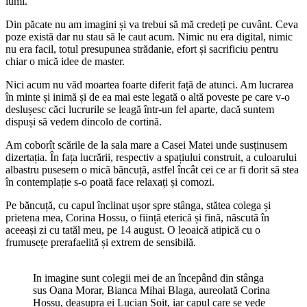
lumi.
Din păcate nu am imagini și va trebui să mă credeți pe cuvânt. Ceva
poze există dar nu stau să le caut acum. Nimic nu era digital, nimic
nu era facil, totul presupunea strădanie, efort și sacrificiu pentru
chiar o mică idee de master.
Nici acum nu văd moartea foarte diferit față de atunci. Am lucrarea
în minte și inimă și de ea mai este legată o altă poveste pe care v-o
deslușesc căci lucrurile se leagă într-un fel aparte, dacă suntem
dispuși să vedem dincolo de cortină.
Am coborît scările de la sala mare a Casei Matei unde susținusem
dizertația. În fața lucrării, respectiv a spațiului construit, a culoarului
albastru pusesem o mică băncuță, astfel încât cei ce ar fi dorit să stea
în contemplație s-o poată face relaxați și comozi.
Pe băncuță, cu capul înclinat ușor spre stânga, stătea colega și
prietena mea, Corina Hossu, o ființă eterică și fină, născută în
aceeași zi cu tatăl meu, pe 14 august. O leoaică atipică cu o
frumusețe prerafaelită și extrem de sensibilă.
In imagine sunt colegii mei de an începând din stânga
sus Oana Morar, Bianca Mihai Blaga, aureolată Corina
Hossu, deasupra ei Lucian Șoit, iar capul care se vede