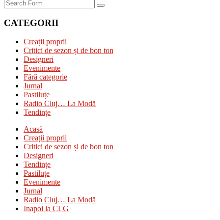
Search
CATEGORII
Creații proprii
Critici de sezon și de bon ton
Designeri
Evenimente
Fără categorie
Jurnal
Pastiluțe
Radio Cluj… La Modă
Tendințe
Acasă
Creații proprii
Critici de sezon și de bon ton
Designeri
Tendințe
Pastiluțe
Evenimente
Jurnal
Radio Cluj… La Modă
Inapoi la CLG