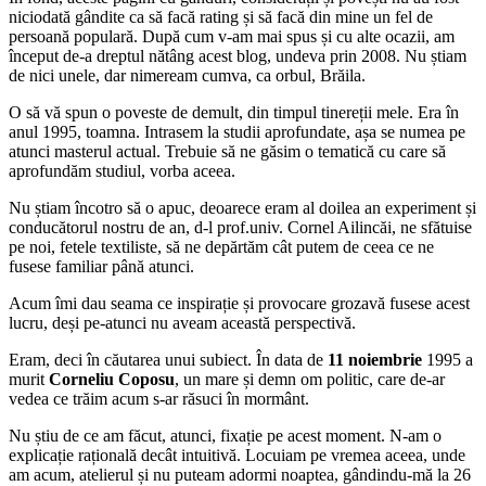
niciodată gândite ca să facă rating și să facă din mine un fel de
persoană populară. După cum v-am mai spus și cu alte ocazii, am
început de-a dreptul nătâng acest blog, undeva prin 2008. Nu știam
de nici unele, dar nimeream cumva, ca orbul, Brăila.
O să vă spun o poveste de demult, din timpul tinereții mele. Era în
anul 1995, toamna. Intrasem la studii aprofundate, așa se numea pe
atunci masterul actual. Trebuie să ne găsim o tematică cu care să
aprofundăm studiul, vorba aceea.
Nu știam încotro să o apuc, deoarece eram al doilea an experiment și
conducătorul nostru de an, d-l prof.univ. Cornel Ailincăi, ne sfătuise
pe noi, fetele textiliste, să ne depărtăm cât putem de ceea ce ne
fusese familiar până atunci.
Acum îmi dau seama ce inspirație și provocare grozavă fusese acest
lucru, deși pe-atunci nu aveam această perspectivă.
Eram, deci în căutarea unui subiect. În data de
11 noiembrie
1995 a
murit
Corneliu Coposu
, un mare și demn om politic, care de-ar
vedea ce trăim acum s-ar răsuci în mormânt.
Nu știu de ce am făcut, atunci, fixație pe acest moment. N-am o
explicație rațională decât intuitivă. Locuiam pe vremea aceea, unde
am acum, atelierul și nu puteam adormi noaptea, gândindu-mă la 26