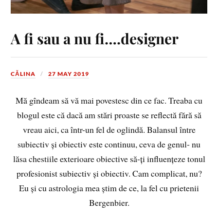
A fi sau a nu fi….designer
CĂLINA
27 MAY 2019
Mă gîndeam să vă mai povestesc din ce fac. Treaba cu
blogul este că dacă am stări proaste se reflectă fără să
vreau aici, ca într-un fel de oglindă. Balansul între
subiectiv și obiectiv este continuu, ceva de genul- nu
lăsa chestiile exterioare obiective să-ți influențeze tonul
profesionist subiectiv și obiectiv. Cam complicat, nu?
Eu și cu astrologia mea știm de ce, la fel cu prietenii
Bergenbier.