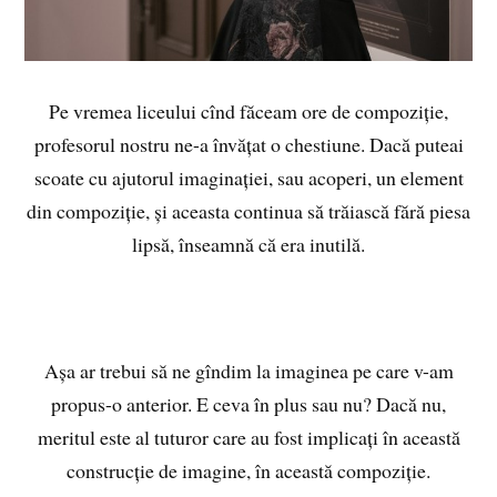
Pe vremea liceului cînd făceam ore de compoziție,
profesorul nostru ne-a învățat o chestiune. Dacă puteai
scoate cu ajutorul imaginației, sau acoperi, un element
din compoziție, și aceasta continua să trăiască fără piesa
lipsă, înseamnă că era inutilă.
Așa ar trebui să ne gîndim la imaginea pe care v-am
propus-o anterior. E ceva în plus sau nu? Dacă nu,
meritul este al tuturor care au fost implicați în această
construcție de imagine, în această compoziție.