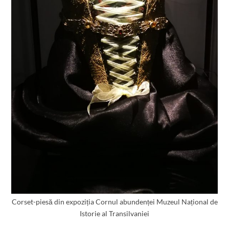
Corset-piesă din expoziția Cornul abundenței Muzeul Național de
Istorie al Transilvaniei