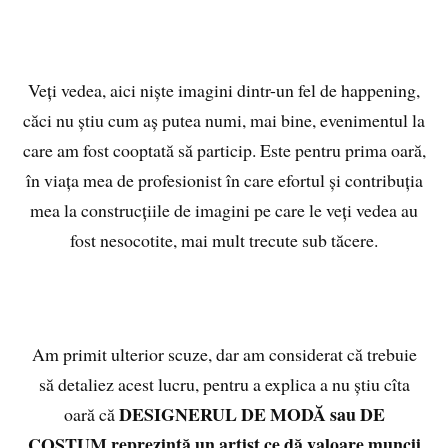
Veți vedea, aici niște imagini dintr-un fel de happening,
căci nu știu cum aș putea numi, mai bine, evenimentul la
care am fost cooptată să particip. Este pentru prima oară,
în viața mea de profesionist în care efortul și contribuția
mea la construcțiile de imagini pe care le veți vedea au
fost nesocotite, mai mult trecute sub tăcere.
Am primit ulterior scuze, dar am considerat că trebuie
să detaliez acest lucru, pentru a explica a nu știu cîta
DESIGNERUL DE MODĂ sau DE
oară că
COSTUM reprezintă un artist ce dă valoare muncii