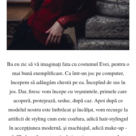
Ba eu zic să vă imaginați fata cu costumul Evei, pentru o
mai bună exemplificare. Ca într-un joc pe computer,
începem să adăugăm chestii pe ea. Începînd de sus în
jos. Dar, firesc vom începe cu veșmintele, primele care
acoperă, protejează, seduc, după caz. Apoi după ce
modelul nostru este îmbrăcat și încălțat, vom recurge la
artificii de styling cum este coafura, adică hair-stylingul
în accepțiunea modernă, și machiajul, adică make-up -