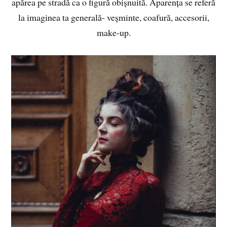
apărea pe stradă ca o figură obișnuită. Aparența se referă
la imaginea ta generală- veșminte, coafură, accesorii,
make-up.