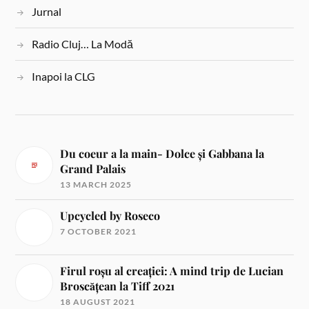
Jurnal
Radio Cluj… La Modă
Inapoi la CLG
Du coeur a la main- Dolce și Gabbana la
Grand Palais
13 MARCH 2025
Upcycled by Roseco
7 OCTOBER 2021
Firul roșu al creației: A mind trip de Lucian
Broscățean la Tiff 2021
18 AUGUST 2021