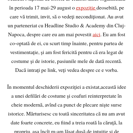
în perioada 17 mai-29 august o
expoziție
deosebită, pe
care vă trimit, invit, să o vedeți necondiționat. Au avut
un parteneriat cu Headline Studio & Academy din Cluj-
Napoca, despre care eu am mai povestit
aici
. Eu am fost
co-optată de ei, cu scurt timp înainte, pentru partea de
vestimentație, și am fost fericită pentru că era legat de
costume și de istorie, pasiunile mele de dată recentă.
Dacă intrați pe link, veți vedea despre ce e vorba.
În momentul deschiderii expoziției a existat,această idee
a unei defilări de costume și coafuri reinterpretate în
cheie modernă, avînd ca punct de plecare niște surse
istorice. Mărturisesc cu toată sinceritatea că nu am avut
date foarte concrete, eu fiind a treia roată la căruță, la
propriu, așa încît m-am lăsat dusă de intuiție și de