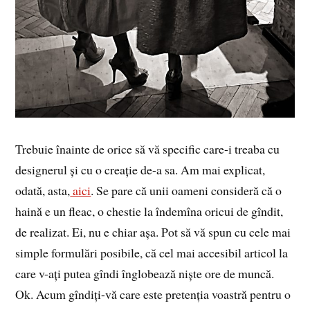
Trebuie înainte de orice să vă specific care-i treaba cu
designerul și cu o creație de-a sa. Am mai explicat,
odată, asta,
aici
. Se pare că unii oameni consideră că o
haină e un fleac, o chestie la îndemîna oricui de gîndit,
de realizat. Ei, nu e chiar așa. Pot să vă spun cu cele mai
simple formulări posibile, că cel mai accesibil articol la
care v-ați putea gîndi înglobează niște ore de muncă.
Ok. Acum gîndiți-vă care este pretenția voastră pentru o