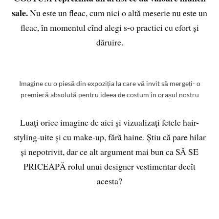
sale.
Nu este un fleac, cum nici o altă meserie nu este un
fleac, în momentul cînd alegi s-o practici cu efort și
dăruire.
Imagine cu o piesă din expoziția la care vă invit să mergeți- o
premieră absolută pentru ideea de costum în orașul nostru
Luați orice imagine de aici și vizualizați fetele hair-
styling-uite și cu make-up, fără haine. Știu că pare hilar
și nepotrivit, dar ce alt argument mai bun ca SĂ SE
PRICEAPĂ rolul unui designer vestimentar decît
acesta?