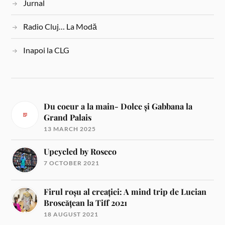
Jurnal
Radio Cluj… La Modă
Inapoi la CLG
Du coeur a la main- Dolce și Gabbana la
Grand Palais
13 MARCH 2025
Upcycled by Roseco
7 OCTOBER 2021
Firul roșu al creației: A mind trip de Lucian
Broscățean la Tiff 2021
18 AUGUST 2021