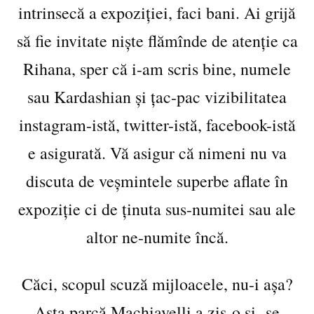
intrinsecă a expoziției, faci bani. Ai grijă
să fie invitate niște flămînde de atenție ca
Rihana, sper că i-am scris bine, numele
sau Kardashian și țac-pac vizibilitatea
instagram-istă, twitter-istă, facebook-istă
e asigurată. Vă asigur că nimeni nu va
discuta de veșmintele superbe aflate în
expoziție ci de ținuta sus-numitei sau ale
altor ne-numite încă.
Căci, scopul scuză mijloacele, nu-i așa?
Asta parcă Machiavelli a zis-o și se