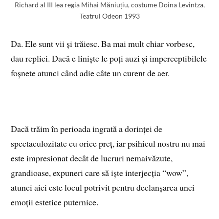
Richard al III lea regia Mihai Măniuțiu, costume Doina Levintza,
Teatrul Odeon 1993
Da. Ele sunt vii și trăiesc. Ba mai mult chiar vorbesc,
dau replici. Dacă e liniște le poți auzi și imperceptibilele
foșnete atunci când adie câte un curent de aer.
Dacă trăim în perioada ingrată a dorinței de
spectaculozitate cu orice preț, iar psihicul nostru nu mai
este impresionat decât de lucruri nemaivăzute,
grandioase, expuneri care să iște interjecția “wow”,
atunci aici este locul potrivit pentru declanșarea unei
emoții estetice puternice.