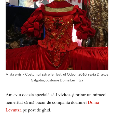
Viața e vis – Costumul Estrellei Teatrul Odeon 2010, regia Dragoș
Galgoțiu, costume Doina Levintza
Am avut ocazia specială să-l vizitez și printr-un miracol
nemeritat să mă bucur de compania doamnei
Doina
Levintza
pe post de ghid.