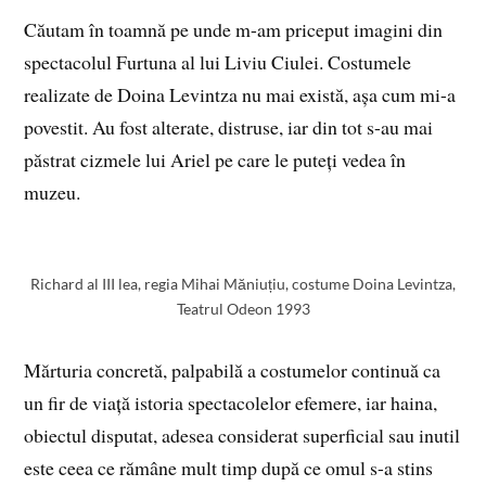
Căutam în toamnă pe unde m-am priceput imagini din
spectacolul Furtuna al lui Liviu Ciulei. Costumele
realizate de Doina Levintza nu mai există, așa cum mi-a
povestit. Au fost alterate, distruse, iar din tot s-au mai
păstrat cizmele lui Ariel pe care le puteți vedea în
muzeu.
Richard al III lea, regia Mihai Măniuțiu, costume Doina Levintza,
Teatrul Odeon 1993
Mărturia concretă, palpabilă a costumelor continuă ca
un fir de viață istoria spectacolelor efemere, iar haina,
obiectul disputat, adesea considerat superficial sau inutil
este ceea ce rămâne mult timp după ce omul s-a stins