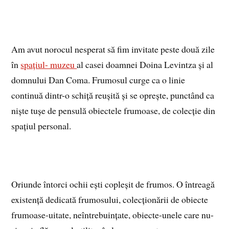
Am avut norocul nesperat să fim invitate peste două zile
în
spațiul- muzeu
al casei doamnei Doina Levintza și al
domnului Dan Coma. Frumosul curge ca o linie
continuă dintr-o schiță reușită și se oprește, punctând ca
niște tușe de pensulă obiectele frumoase, de colecție din
spațiul personal.
Oriunde întorci ochii ești copleșit de frumos. O întreagă
existență dedicată frumosului, colecționării de obiecte
frumoase-uitate, neîntrebuințate, obiecte-unele care nu-