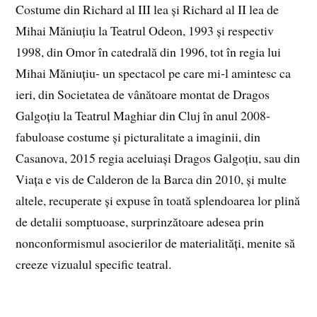
Costume din Richard al III lea și Richard al II lea de
Mihai Măniuțiu la Teatrul Odeon, 1993 și respectiv
1998, din Omor în catedrală din 1996, tot în regia lui
Mihai Măniuțiu- un spectacol pe care mi-l amintesc ca
ieri, din Societatea de vânătoare montat de Dragos
Galgoțiu la Teatrul Maghiar din Cluj în anul 2008-
fabuloase costume și picturalitate a imaginii, din
Casanova, 2015 regia aceluiași Dragos Galgoțiu, sau din
Viața e vis de Calderon de la Barca din 2010, și multe
altele, recuperate și expuse în toată splendoarea lor plină
de detalii somptuoase, surprinzătoare adesea prin
nonconformismul asocierilor de materialități, menite să
creeze vizualul specific teatral.