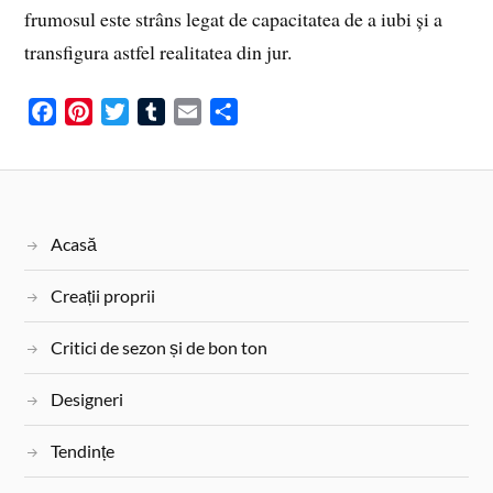
frumosul este strâns legat de capacitatea de a iubi și a
transfigura astfel realitatea din jur.
F
P
T
T
E
S
a
i
w
u
m
h
c
n
i
m
a
a
e
t
t
b
i
r
b
e
t
l
l
e
Acasă
o
r
e
r
o
e
r
Creații proprii
k
s
t
Critici de sezon și de bon ton
Designeri
Tendințe