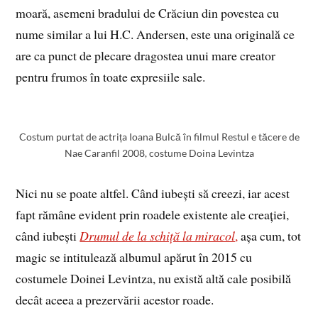
moară, asemeni bradului de Crăciun din povestea cu
nume similar a lui H.C. Andersen, este una originală ce
are ca punct de plecare dragostea unui mare creator
pentru frumos în toate expresiile sale.
Costum purtat de actrița Ioana Bulcă în filmul Restul e tăcere de
Nae Caranfil 2008, costume Doina Levintza
Nici nu se poate altfel. Când iubești să creezi, iar acest
fapt rămâne evident prin roadele existente ale creației,
când iubești
Drumul de la schiță la miracol
,
așa cum, tot
magic se intitulează albumul apărut în 2015 cu
costumele Doinei Levintza, nu există altă cale posibilă
decât aceea a prezervării acestor roade.