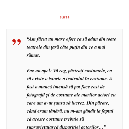
sursa
“Am făcut un mare efort ca să adun din toate
teatrele din țară câte puțin din ce a mai
rămas.
Fac un apel: Vă rog, păstrați costumele, ca
să existe o istorie a teatrului în costume. A
fost o munc
ă
imensă să pot face rost de
fotografii și de costume ale marilor actori cu
care am avut șansa să lucrez. Din păcate,
când eram tânără, nu m-am gândit la faptul
că aceste costume trebuie să
supraviețuiască dispariției actorilor…”