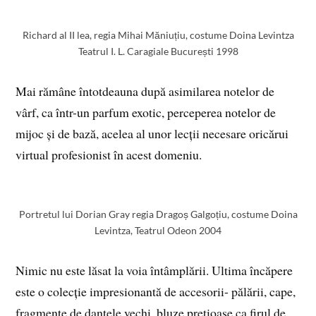
Richard al II lea, regia Mihai Măniuțiu, costume Doina Levintza
Teatrul I. L. Caragiale București 1998
Mai rămâne întotdeauna după asimilarea notelor de
vârf, ca într-un parfum exotic, perceperea notelor de
mijoc și de bază, acelea al unor lecții necesare oricărui
virtual profesionist în acest domeniu.
Portretul lui Dorian Gray regia Dragoș Galgoțiu, costume Doina
Levintza, Teatrul Odeon 2004
Nimic nu este lăsat la voia întâmplării. Ultima încăpere
este o colecție impresionantă de accesorii- pălării, cape,
fragmente de dantele vechi, bluze prețioase ca firul de