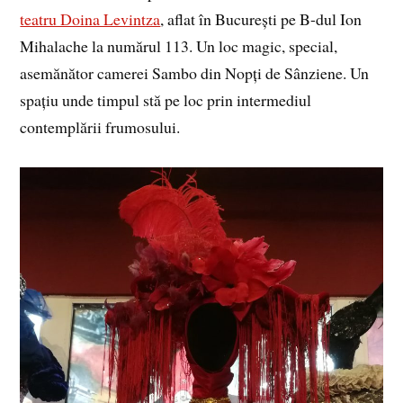
teatru Doina Levintza
, aflat în București pe B-dul Ion
Mihalache la numărul 113. Un loc magic, special,
asemănător camerei Sambo din Nopți de Sânziene. Un
spațiu unde timpul stă pe loc prin intermediul
contemplării frumosului.