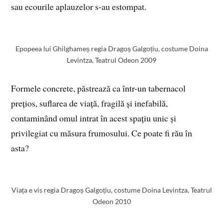
sau ecourile aplauzelor s-au estompat.
Epopeea lui Ghilghameș regia Dragoș Galgoțiu, costume Doina
Levintza, Teatrul Odeon 2009
Formele concrete, păstrează ca într-un tabernacol
prețios, suflarea de viață, fragilă și inefabilă,
contaminând omul intrat în acest spațiu unic și
privilegiat cu măsura frumosului. Ce poate fi rău în
asta?
Viața e vis regia Dragoș Galgoțiu, costume Doina Levintza, Teatrul
Odeon 2010