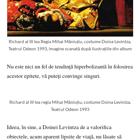
Richard al III lea Regia Mihai Măniuțiu, costume Doina Levintza,
Teatrul Odeon 1993, imagine scanată după ilustrațiile din album
Nu este nici un fel de tendință hiperbolizantă în folosirea
acestor epitete, vă puteți convinge singuri.
Richard al III lea regia Mihai Măniuțiu, costume Doina Levintza,
Teatrul Odeon 1993
Ideea, în sine, a Doinei Levintza de a valorifica
obiectele, acum aparent lipsite de viață, nu lăsate să