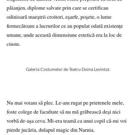
păianjen, diplome salvate prin care se certificau
odinioară maeștrii croitori, eșarfe, poșete, o lume
fermecătoare a lucrurilor ce au populat odată existențe
umane, unde această dimensiune estetică era la loc de
cinste.
Galeria Costumelor de Teatru Doina Levintza
Nu mai voiam să plec. Le-am rugat pe prietenele mele,
foste colege de facultate să nu mă grăbească deși nici
vorbă de-așa ceva. Mi-era teamă ca unui copil că-mi voi
pierde jucăria, dulapul magic din Narnia.