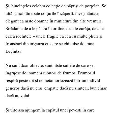
Și, bineînțeles celebra colecție de păpuși de porțelan. Se
uită la noi din toate colțurile încăperii, înveșmântate
elegant ca niște doamne în miniatură din alte vremuri.
Strădania de a le păstra în ordine, de a le curăța, de a le
călca rochițele – unele fragile ca cea cu multe pliuri și
fronseuri din organza cu care se chinuise doamna
Levintza.
Nu sunt doar obiecte, sunt niște suflete de care se
îngrijesc doi oameni iubitori de frumos. Frumosul
respiră peste tot și te metamorfozează într-un individ
generos dacă nu erai, empatic dacă nu simțeai, bun chiar
dacă nu voiai.
Și uite așa ajungem la capătul unei povești în care