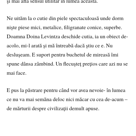
și mai află sensul utilitar în lumea aceasta.
Ne uităm la o cutie din piele spectaculoasă unde dorm
niște piese mici, metalice, filigranate conice, superbe.
Doamna Doina Levintza deschide cutia, ia un obiect de-
acolo, mi-l arată și mă întreabă dacă știu ce e. Nu
deslușeam. E suport pentru buchetul de mireasă îmi
spune dânsa zâmbind. Un flecușteț prețios care azi nu se
mai face.
E pus la păstrare pentru când vor avea nevoie- în lumea
ce nu va mai semăna deloc nici măcar cu cea de-acum –
de mărturii despre civilizații demult apuse.