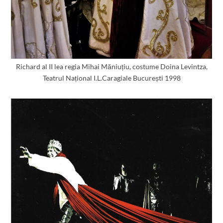
Richard al II lea regia Mihai Măniuțiu, costume Doina Levintza,
Teatrul Național I.L.Caragiale București 1998