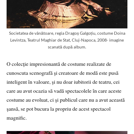
Societatea de vânătoare, regia Dragoș Galgoțiu, costume Doina
Levintza, Teatrul Maghiar de Stat, Cluj-Napoca, 2008- imagine
scanată după album.
O colecție impresionantă de costume realizate de
cunoscuta scenografă și creatoare de modă este pusă
inteligent în valoare, și nu doar iubitorii de teatru, cei
care au avut ocazia să vadă spectacolele în care aceste
costume au evoluat, ci și publicul care nu a avut această
șansă, se pot bucura la propriu de acest spectacol
magnific.