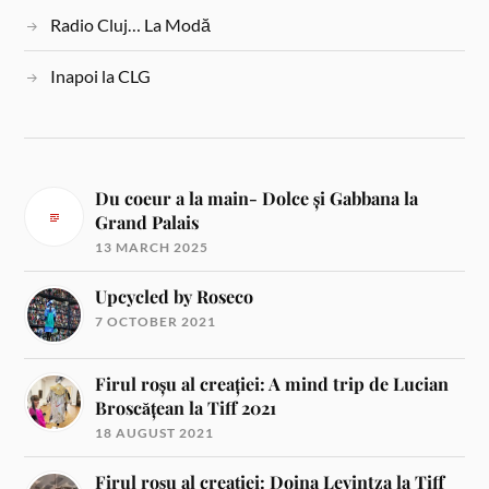
Radio Cluj… La Modă
Inapoi la CLG
Du coeur a la main- Dolce și Gabbana la
Grand Palais
13 MARCH 2025
Upcycled by Roseco
7 OCTOBER 2021
Firul roșu al creației: A mind trip de Lucian
Broscățean la Tiff 2021
18 AUGUST 2021
Firul roșu al creației: Doina Levintza la Tiff