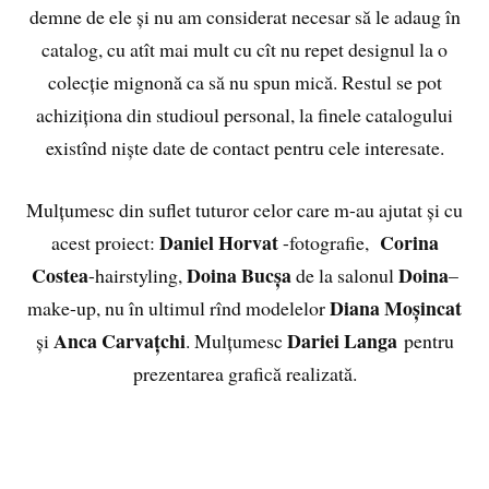
demne de ele și nu am considerat necesar să le adaug în
catalog, cu atît mai mult cu cît nu repet designul la o
colecție mignonă ca să nu spun mică. Restul se pot
achiziționa din studioul personal, la finele catalogului
existînd niște date de contact pentru cele interesate.
Mulțumesc din suflet tuturor celor care m-au ajutat și cu
Daniel Horvat
Corina
acest proiect:
-fotografie,
Costea
Doina Bucșa
Doina
-hairstyling,
de la salonul
–
Diana Moșincat
make-up, nu în ultimul rînd modelelor
Anca Carvațchi
Dariei Langa
și
. Mulțumesc
pentru
prezentarea grafică realizată.