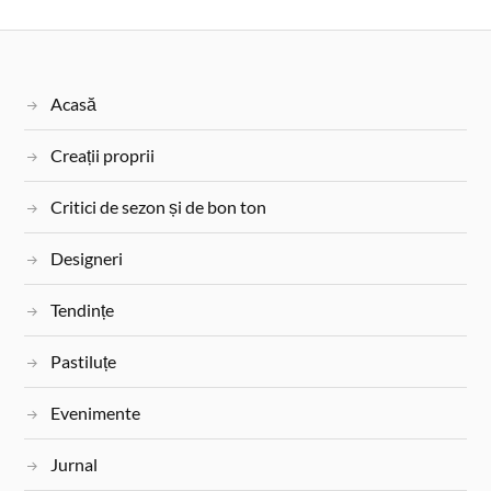
o
r
e
r
o
e
r
k
s
Acasă
t
Creații proprii
Critici de sezon și de bon ton
Designeri
Tendințe
Pastiluțe
Evenimente
Jurnal