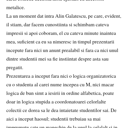
metalice.
La un moment dat intra Alin Galatescu, pe care, evident,
il stiam, dar facem cunostiinta si schimbam cateva
impresii si apoi coboram, el cu cateva minute inaintea
mea, suficient ca eu sa nimeresc in timpul prezentarii
incepute fara nici un anunt prealabil si fara ca nici unul
dintre studentii mei sa fie instiintat despre asta sau
pregatit.
Prezentarea a inceput fara nici o logica organizatorica
cu o studenta al carei nume incepea cu M, nici macar
logica de bun simt a iesirii in ordine alfabetica, poate
doar in logica stupida a coordonatoarei celorlalte
colectii ce dorea sa le dea intaietate studentilor sai. De
aici a inceput haosul; studentii trebuiau sa mai
imprumute cate un manechin de la unul la celalalt si in