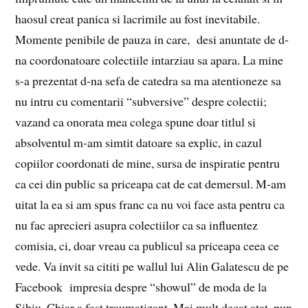
haosul creat panica si lacrimile au fost inevitabile.
Momente penibile de pauza in care, desi anuntate de d-
na coordonatoare colectiile intarziau sa apara. La mine
s-a prezentat d-na sefa de catedra sa ma atentioneze sa
nu intru cu comentarii “subversive” despre colectii;
vazand ca onorata mea colega spune doar titlul si
absolventul m-am simtit datoare sa explic, in cazul
copiilor coordonati de mine, sursa de inspiratie pentru
ca cei din public sa priceapa cat de cat demersul. M-am
uitat la ea si am spus franc ca nu voi face asta pentru ca
nu fac aprecieri asupra colectiilor ca sa influentez
comisia, ci, doar vreau ca publicul sa priceapa ceea ce
vede. Va invit sa cititi pe wallul lui Alin Galatescu de pe
Facebook impresia despre “showul” de moda de la
Sibiu. Chiar a fost traumatizant. Mai mult decat atat, pun