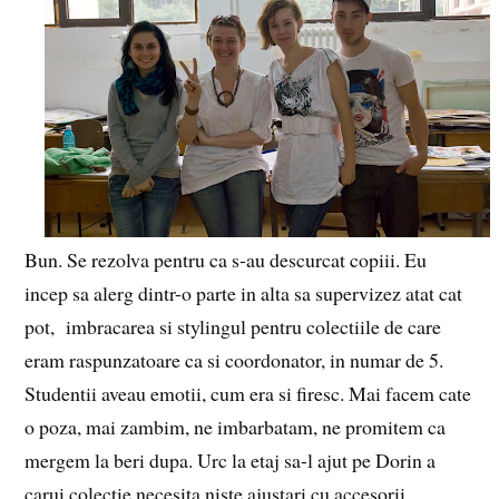
Bun. Se rezolva pentru ca s-au descurcat copiii. Eu
incep sa alerg dintr-o parte in alta sa supervizez atat cat
pot, imbracarea si stylingul pentru colectiile de care
eram raspunzatoare ca si coordonator, in numar de 5.
Studentii aveau emotii, cum era si firesc. Mai facem cate
o poza, mai zambim, ne imbarbatam, ne promitem ca
mergem la beri dupa. Urc la etaj sa-l ajut pe Dorin a
carui colectie necesita niste ajustari cu accesorii