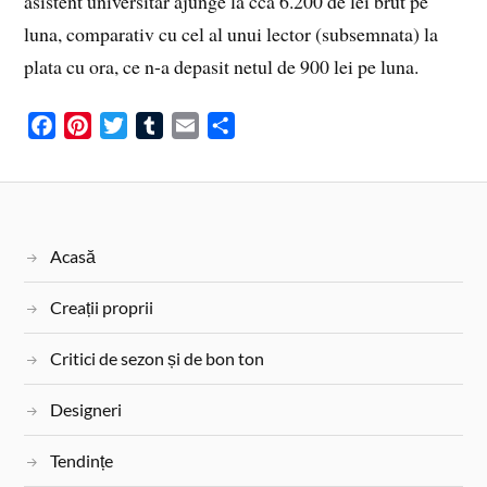
asistent universitar ajunge la cca 6.200 de lei brut pe
luna, comparativ cu cel al unui lector (subsemnata) la
plata cu ora, ce n-a depasit netul de 900 lei pe luna.
F
P
T
T
E
S
a
i
w
u
m
h
c
n
i
m
a
a
e
t
t
b
i
r
b
e
t
l
l
e
Acasă
o
r
e
r
o
e
r
Creații proprii
k
s
t
Critici de sezon și de bon ton
Designeri
Tendințe