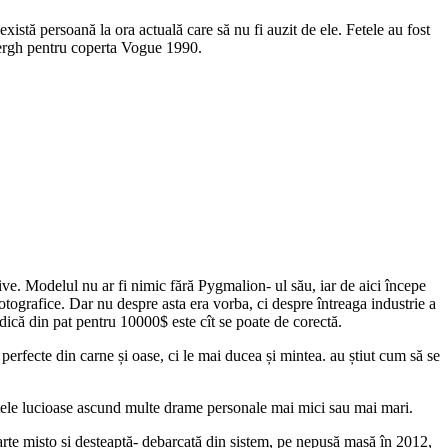
xistă persoană la ora actuală care să nu fi auzit de ele. Fetele au fost
dbergh pentru coperta Vogue 1990.
ctive. Modelul nu ar fi nimic fără Pygmalion- ul său, iar de aici începe
fotografice. Dar nu despre asta era vorba, ci despre întreaga industrie a
idică din pat pentru 10000$ este cît se poate de corectă.
erfecte din carne și oase, ci le mai ducea și mintea. au știut cum să se
etele lucioase ascund multe drame personale mai mici sau mai mari.
arte mișto și deșteaptă- debarcată din sistem, pe nepusă masă în 2012,