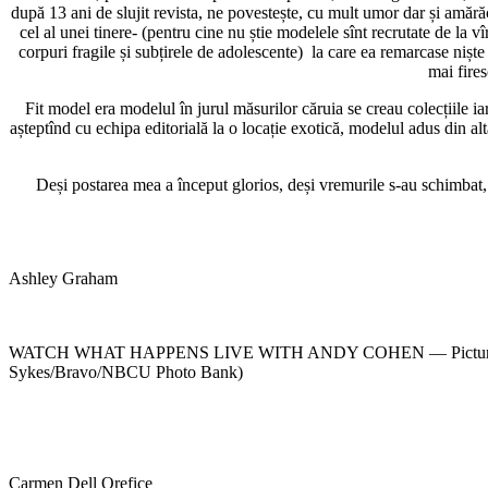
după 13 ani de slujit revista, ne povestește, cu mult umor dar și amărăci
cel al unei tinere- (pentru cine nu știe modelele sînt recrutate de la 
corpuri fragile și subțirele de adolescente) la care ea remarcase niște
mai fires
Fit model era modelul în jurul măsurilor căruia se creau colecțiile ia
așteptînd cu echipa editorială la o locație exotică, modelul adus din al
Deși postarea mea a început glorios, deși vremurile s-au schimbat
Ashley Graham
WATCH WHAT HAPPENS LIVE WITH ANDY COHEN — Pictured: A
Sykes/Bravo/NBCU Photo Bank)
Carmen Dell Orefice