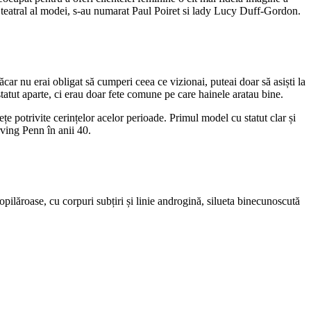
t teatral al modei, s-au numarat Paul Poiret si lady Lucy Duff-Gordon.
ar nu erai obligat să cumperi ceea ce vizionai, puteai doar să asiști la
tatut aparte, ci erau doar fete comune pe care hainele aratau bine.
ețe potrivite cerințelor acelor perioade. Primul model cu statut clar și
rving Penn în anii 40.
ilăroase, cu corpuri subțiri și linie androgină, silueta binecunoscută