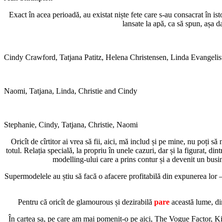
Exact în acea perioadă, au existat niște fete care s-au consacrat în is
lansate la apă, ca să spun, așa 
Cindy Crawford, Tatjana Patitz, Helena Christensen, Linda Evangeli
Naomi, Tatjana, Linda, Christie and Cindy
Stephanie, Cindy, Tatjana, Christie, Naomi
Oricît de cîrtitor ai vrea să fii, aici, mă includ și pe mine, nu poți 
totul. Relația specială, la propriu în unele cazuri, dar și la figurat, 
modelling-ului care a prins contur și a devenit un busin
Supermodelele au știu să facă o afacere profitabilă din expunerea lor –
Pentru că oricît de glamourous și dezirabilă
pare
această lume,
di
În cartea sa, pe care am mai pomenit-o pe aici, The Vogue Factor, Kir