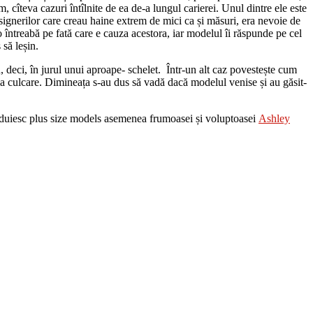
, cîteva cazuri întîlnite de ea de-a lungul carierei. Unul dintre ele este
designerilor care creau haine extrem de mici ca și măsuri, era nevoie de
o întreabă pe fată care e cauza acestora, iar modelul îi răspunde pe cel
 să leșin.
u, deci, în jurul unui aproape- schelet. Într-un alt caz povestește cum
s la culcare. Dimineața s-au dus să vadă dacă modelul venise și au găsit-
văduiesc plus size models asemenea frumoasei și voluptoasei
Ashley