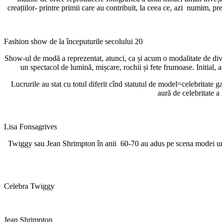
creațiilor- printre primii care au contribuit, la ceea ce, azi numim,
Fashion show de la începuturile secolului 20
Show-ul de modă a reprezentat, atunci, ca și acum o modalitate de diver
un spectacol de lumină, mișcare, rochii și fete frumoase. Initial,
Lucrurile au stat cu totul diferit cînd statutul de model=celebritate g
aură de celebritate a
Lisa Fonsagrives
Twiggy sau Jean Shrimpton în anii 60-70 au adus pe scena modei un cu 
Celebra Twiggy
Jean Shrimpton