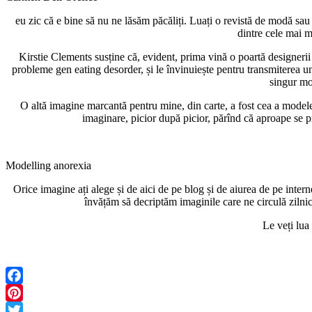
eu zic că e bine să nu ne lăsăm păcăliți. Luați o revistă de modă sau 
dintre cele mai m
Kirstie Clements susține că, evident, prima vină o poartă designerii 
probleme gen eating desorder, și le învinuiește pentru transmiterea un
singur mo
O altă imagine marcantă pentru mine, din carte, a fost cea a modelelor 
imaginare, picior după picior, părînd că aproape se pr
Modelling anorexia
Orice imagine ați alege și de aici de pe blog și de aiurea de pe intern
învățăm să decriptăm imaginile care ne circulă zilnic 
Le veți lua
Facebook
Pinterest