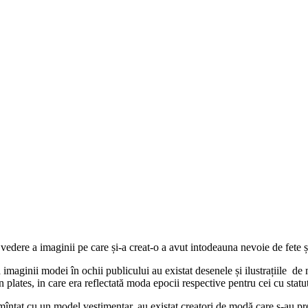
dere a imaginii pe care și-a creat-o a avut intodeauna nevoie de fete și
 imaginii modei în ochii publicului au existat desenele și ilustrațiile de
 plates, in care era reflectată moda epocii respective pentru cei cu statut
ntat cu un model vestimentar, au existat creatori de modă care s-au preo