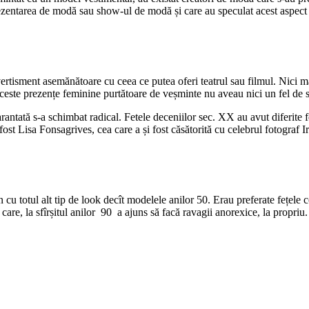
 prezentarea de modă sau show-ul de modă și care au speculat acest aspec
tisment asemănătoare cu ceea ce putea oferi teatrul sau filmul. Nici măc
 aceste prezențe feminine purtătoare de veșminte nu aveau nici un fel de s
arantată s-a schimbat radical. Fetele deceniilor sec. XX au avut diferite f
 fost Lisa Fonsagrives, cea care a și fost căsătorită cu celebrul fotograf I
totul alt tip de look decît modelele anilor 50. Erau preferate fețele cop
care, la sfîrșitul anilor 90 a ajuns să facă ravagii anorexice, la propriu.