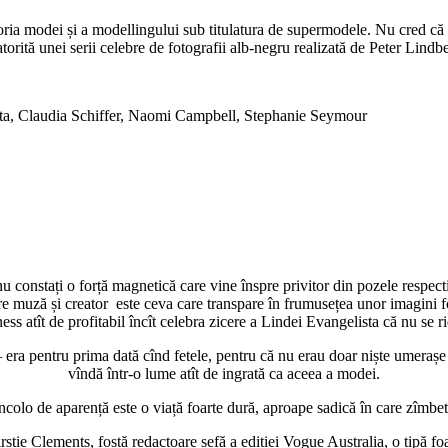
toria modei și a modellingului sub titulatura de supermodele. Nu cred că e
datorită unei serii celebre de fotografii alb-negru realizată de Peter Lin
sta, Claudia Schiffer, Naomi Campbell, Stephanie Seymour
să nu constați o forță magnetică care vine înspre privitor din pozele respe
dintre muză și creator este ceva care transpare în frumusețea unor imagini 
ess atît de profitabil încît celebra zicere a Lindei Evangelista că nu se r
 era pentru prima dată cînd fetele, pentru că nu erau doar niște umerașe p
vîndă într-o lume atît de ingrată ca aceea a modei.
ncolo de aparență este o viață foarte dură, aproape sadică în care zîmb
stie Clements, fostă redactoare șefă a ediției Vogue Australia, o tipă fo