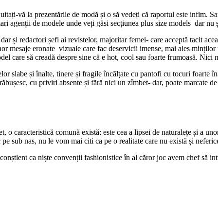
uitați-vă la prezentările de modă și o să vedeți că raportul este infim. S
ari agenții de modele unde veți găsi secțiunea plus size models dar nu ș
dar și redactori șefi ai revistelor, majoritar femei- care acceptă tacit ac
or mesaje eronate vizuale care fac deservicii imense, mai ales minților t
del care să creadă despre sine că e hot, cool sau foarte frumoasă. Nici 
slabe și înalte, tinere și fragile încălțate cu pantofi cu tocuri foarte îna
ăbușesc, cu priviri absente și fără nici un zîmbet- dar, poate marcate de 
et, o caracteristică comună există: este cea a lipsei de naturalețe și a un
pe sub nas, nu le vom mai citi ca pe o realitate care nu există și neferic
 conștient ca niște convenții fashionistice în al căror joc avem chef să in