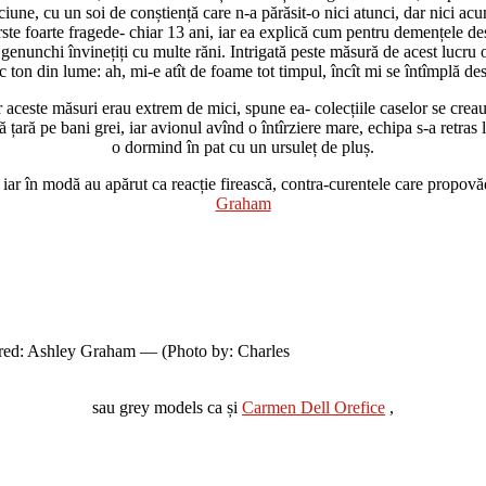
une, cu un soi de conștiență care n-a părăsit-o nici atunci, dar nici acum
vîrste foarte fragede- chiar 13 ani, iar ea explică cum pentru demențele 
 genunchi învinețiți cu multe răni. Intrigată peste măsură de acest lucru 
c ton din lume: ah, mi-e atît de foame tot timpul, încît mi se întîmplă des
r aceste măsuri erau extrem de mici, spune ea- colecțiile caselor se crea
tă țară pe bani grei, iar avionul avînd o întîrziere mare, echipa s-a retra
o dormind în pat cu un ursuleț de pluș.
, iar în modă au apărut ca reacție firească, contra-curentele care propo
Graham
shley Graham — (Photo by: Charles
sau grey models ca și
Carmen Dell Orefice
,