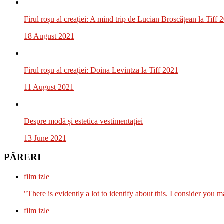
Firul roșu al creației: A mind trip de Lucian Broscățean la Tiff 
18 August 2021
Firul roșu al creației: Doina Levintza la Tiff 2021
11 August 2021
Despre modă și estetica vestimentației
13 June 2021
PĂRERI
film izle
"There is evidently a lot to identify about this. I consider you m
film izle