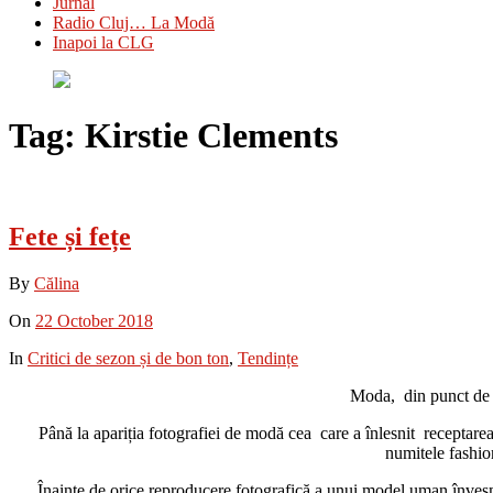
Jurnal
Radio Cluj… La Modă
Inapoi la CLG
Tag:
Kirstie Clements
Fete și fețe
By
Călina
On
22 October 2018
In
Critici de sezon și de bon ton
,
Tendințe
Moda, din punct de ve
Până la apariția fotografiei de modă cea care a înlesnit receptarea
numitele fashion
Înainte de orice reproducere fotografică a unui model uman înveșmî