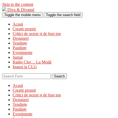
Skip to the content
Diva & Divanul
Toggle the mobile menu
Toggle the search field
Acasă
Creații proprii
Critici de sezon și de bon ton
Designeri
Tendințe
Pastiluțe
Evenimente
Jurnal
Radio Cluj… La Modă
Inapoi la CLG
Search
Acasă
Creații proprii
Critici de sezon și de bon ton
Designeri
Tendințe
Pastiluțe
Evenimente