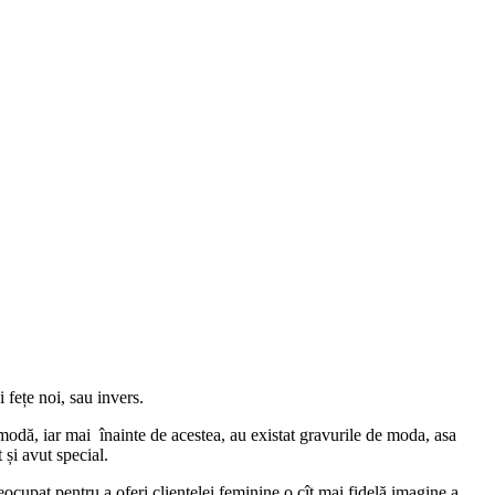
 fețe noi, sau invers.
 modă, iar mai înainte de acestea, au existat gravurile de moda, asa
 și avut special.
cupat pentru a oferi clientelei feminine o cît mai fidelă imagine a