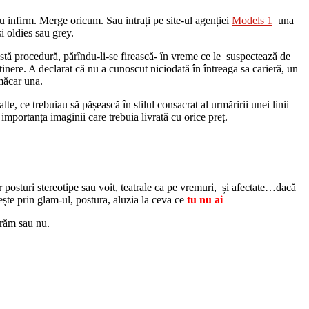
au infirm. Merge oricum. Sau intrați pe site-ul agenției
Models 1
una
i oldies sau grey.
eastă procedură, părîndu-li-se firească- în vreme ce le suspectează de
inere. A declarat că nu a cunoscut niciodată în întreaga sa carieră, un
măcar una.
lte, ce trebuiau să pășească în stilul consacrat al urmăririi unei linii
importanța imaginii care trebuia livrată cu orice preț.
or posturi stereotipe sau voit, teatrale ca pe vremuri, și afectate…dacă
ește prin glam-ul, postura, aluzia la ceva ce
tu nu ai
trăm sau nu.