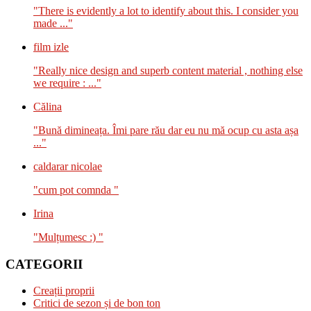
"There is evidently a lot to identify about this. I consider you
made ..."
film izle
"Really nice design and superb content material , nothing else
we require : ..."
Călina
"Bună dimineața. Îmi pare rău dar eu nu mă ocup cu asta așa
..."
caldarar nicolae
"cum pot comnda "
Irina
"Mulțumesc :) "
CATEGORII
Creații proprii
Critici de sezon și de bon ton