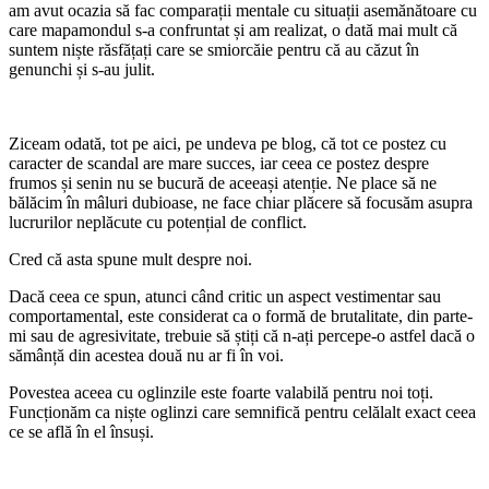
am avut ocazia să fac comparații mentale cu situații asemănătoare cu
care mapamondul s-a confruntat și am realizat, o dată mai mult că
suntem niște răsfățați care se smiorcăie pentru că au căzut în
genunchi și s-au julit.
Ziceam odată, tot pe aici, pe undeva pe blog, că tot ce postez cu
caracter de scandal are mare succes, iar ceea ce postez despre
frumos și senin nu se bucură de aceeași atenție. Ne place să ne
bălăcim în mâluri dubioase, ne face chiar plăcere să focusăm asupra
lucrurilor neplăcute cu potențial de conflict.
Cred că asta spune mult despre noi.
Dacă ceea ce spun, atunci când critic un aspect vestimentar sau
comportamental, este considerat ca o formă de brutalitate, din parte-
mi sau de agresivitate, trebuie să știți că n-ați percepe-o astfel dacă o
sămânță din acestea două nu ar fi în voi.
Povestea aceea cu oglinzile este foarte valabilă pentru noi toți.
Funcționăm ca niște oglinzi care semnifică pentru celălalt exact ceea
ce se află în el însuși.