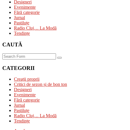
Designeri
Evenimente
Fără categorie
Jurnal
Pastiluțe
Radio Cluj… La Modă
Tendințe
CAUTĂ
Search
CATEGORII
Creații proprii
Critici de sezon și de bon ton
Designeri
Evenimente
Fără categorie
Jurnal
Pastiluțe
Radio Cluj… La Modă
Tendințe