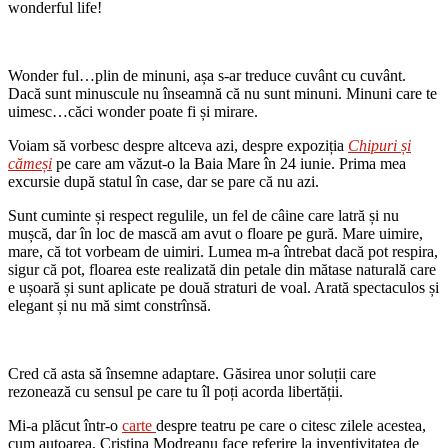
wonderful life!
Wonder ful…plin de minuni, așa s-ar treduce cuvânt cu cuvânt.
Dacă sunt minuscule nu înseamnă că nu sunt minuni. Minuni care te
uimesc…căci wonder poate fi și mirare.
Voiam să vorbesc despre altceva azi, despre expoziția
Chipuri și
cămeși
pe care am văzut-o la Baia Mare în 24 iunie. Prima mea
excursie după statul în case, dar se pare că nu azi.
Sunt cuminte și respect regulile, un fel de câine care latră și nu
mușcă, dar în loc de mască am avut o floare pe gură. Mare uimire,
mare, că tot vorbeam de uimiri. Lumea m-a întrebat dacă pot respira,
sigur că pot, floarea este realizată din petale din mătase naturală care
e ușoară și sunt aplicate pe două straturi de voal. Arată spectaculos și
elegant și nu mă simt constrînsă.
Cred că asta să însemne adaptare. Găsirea unor soluții care
rezonează cu sensul pe care tu îl poți acorda libertății.
Mi-a plăcut într-o
carte
despre teatru pe care o citesc zilele acestea,
cum autoarea, Cristina Modreanu face referire la inventivitatea de