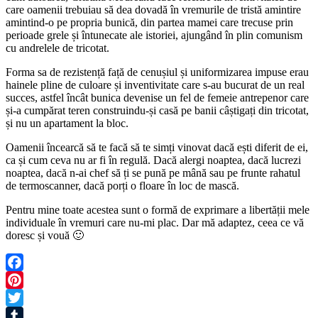
care oamenii trebuiau să dea dovadă în vremurile de tristă amintire
amintind-o pe propria bunică, din partea mamei care trecuse prin
perioade grele și întunecate ale istoriei, ajungând în plin comunism
cu andrelele de tricotat.
Forma sa de rezistență față de cenușiul și uniformizarea impuse erau
hainele pline de culoare și inventivitate care s-au bucurat de un real
succes, astfel încât bunica devenise un fel de femeie antrepenor care
și-a cumpărat teren construindu-și casă pe banii câștigați din tricotat,
și nu un apartament la bloc.
Oamenii încearcă să te facă să te simți vinovat dacă ești diferit de ei,
ca și cum ceva nu ar fi în regulă. Dacă alergi noaptea, dacă lucrezi
noaptea, dacă n-ai chef să ți se pună pe mână sau pe frunte rahatul
de termoscanner, dacă porți o floare în loc de mască.
Pentru mine toate acestea sunt o formă de exprimare a libertății mele
individuale în vremuri care nu-mi plac. Dar mă adaptez, ceea ce vă
doresc și vouă 🙂
Facebook
Pinterest
Twitter