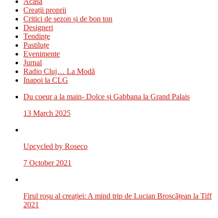
Acasă
Creații proprii
Critici de sezon și de bon ton
Designeri
Tendințe
Pastiluțe
Evenimente
Jurnal
Radio Cluj… La Modă
Inapoi la CLG
Du coeur a la main- Dolce și Gabbana la Grand Palais
13 March 2025
Upcycled by Roseco
7 October 2021
Firul roșu al creației: A mind trip de Lucian Broscățean la Tiff
2021