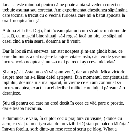
Iar asta este minunat pentru că ne poate ajuta să vedem corect ce
trebuie asumat sau corectat. Am experimentat chestiunea săptămâna
care tocmai a trecut cu o vecină furioasă care mi-a bătut apucată la
ora 1 noaptea în ușă.
A doua zi la fel. Deja, îmi făceam planuri cum să aduc un domn de
la sală, cu mușchi bine situați, să-l rog să facă un pic, pe stăpânul
casei cînd a treia seară, doamna ar fi venit.
Dar în loc să mă enervez, am stat noaptea și m-am gîndit bine, ce
oare din mine, a dat naștere la agresivitatea asta, căci eu de șase ani
lucrez acolo noaptea și nu s-a mai petrecut așa ceva niciodată.
Și am găsit. Asta nu o să vă spun vouă, dar am găsit. Mica victorie
asupra mea nu s-a lăsat defel așteptată. Din momentul conștientizării
faptului, doamna n-a mai apărut, în vreme ce eu am continuat să
lucrez noaptea, exact la acei decibeli mititei care inițial păreau să o
deranjeze.
Știu că pentru cei care nu cred decât în ceea ce văd pare o prostie,
dar e treaba fiecăruia.
E duminică, e vară, în cuptor coc o prăjitură cu vișine, ( dulce cu
acru, ca viața- un clișeu atât de previzibil :D) stau pe balcon lăbărțată
într-un fotoliu, sorb dintr-un rose rece și scriu pe blog. What a