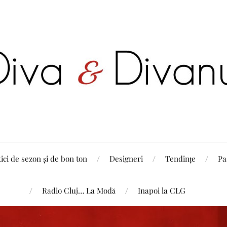
tici de sezon și de bon ton
Designeri
Tendințe
Pa
Radio Cluj… La Modă
Inapoi la CLG