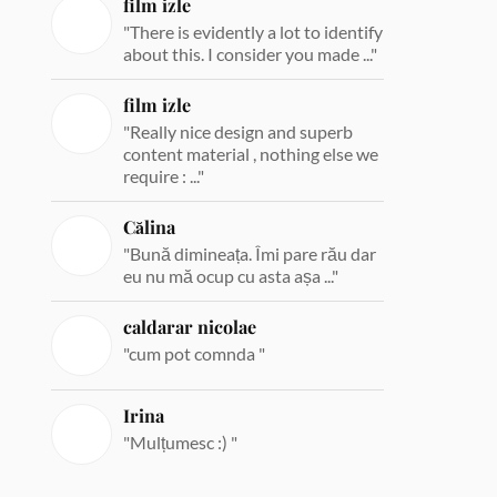
film izle
"There is evidently a lot to identify
about this. I consider you made ..."
film izle
"Really nice design and superb
content material , nothing else we
require : ..."
Călina
"Bună dimineața. Îmi pare rău dar
eu nu mă ocup cu asta așa ..."
caldarar nicolae
"cum pot comnda "
Irina
"Mulțumesc :) "