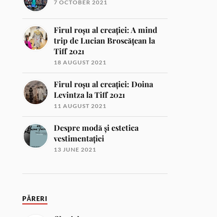
7 OCTOBER 2021
Firul roșu al creației: A mind
trip de Lucian Broscățean la
Tiff 2021
18 AUGUST 2021
Firul roșu al creației: Doina
Levintza la Tiff 2021
11 AUGUST 2021
Despre modă și estetica
vestimentației
13 JUNE 2021
PĂRERI