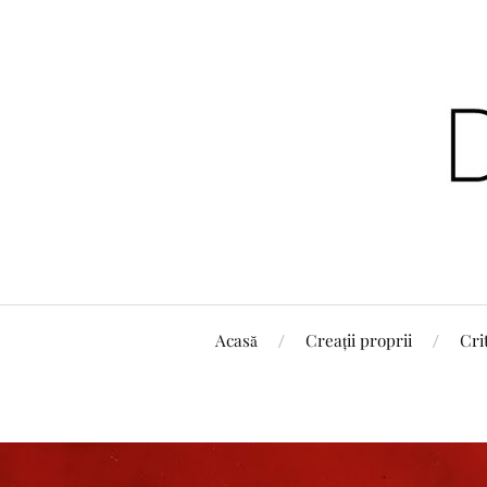
Acasă
Creații proprii
Cri