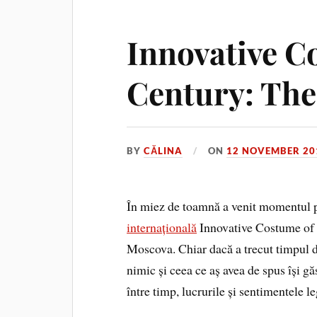
Innovative Co
Century: The
BY
CĂLINA
ON
12 NOVEMBER 20
În miez de toamnă a venit momentul po
internațională
Innovative Costume of 
Moscova. Chiar dacă a trecut timpul d
nimic și ceea ce aș avea de spus își gă
între timp, lucrurile și sentimentele l