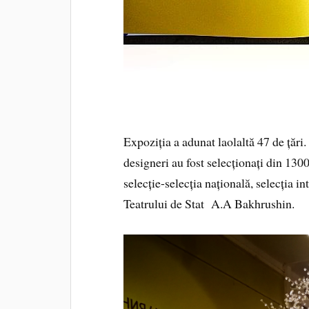
Expoziția a adunat laolaltă 47 de țări
designeri au fost selecționați din 1300 
selecție-selecția națională, selecția i
Teatrului de Stat A.A Bakhrushin.