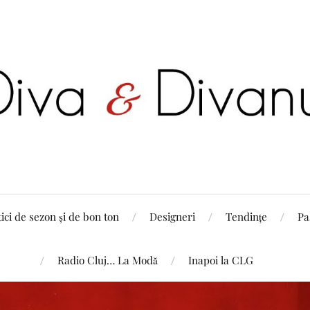
tici de sezon și de bon ton
Designeri
Tendințe
Pa
Radio Cluj… La Modă
Inapoi la CLG