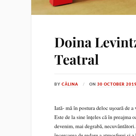
Doina Levin
Teatral
BY
CĂLINA
ON
30 OCTOBER 201
Iată- mă în postura deloc ușoară de a 
Este de la sine înțeles că în preajma 
devenim, mai degrabă, necuvântători. O 
încercarea de redare a atmosferei și a 