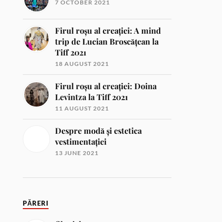
7 OCTOBER 2021
Firul roșu al creației: A mind
trip de Lucian Broscățean la
Tiff 2021
18 AUGUST 2021
Firul roșu al creației: Doina
Levintza la Tiff 2021
11 AUGUST 2021
Despre modă și estetica
vestimentației
13 JUNE 2021
PĂRERI