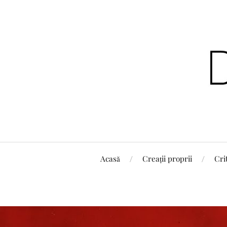
Acasă
Creații proprii
Cri