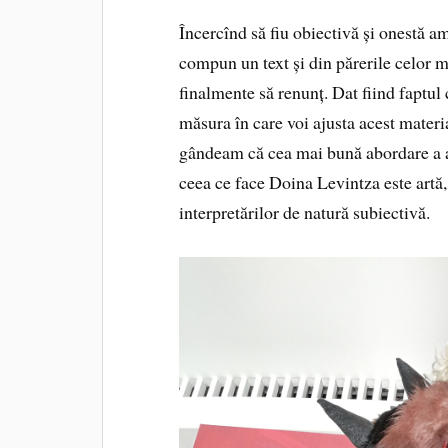
Încercînd să fiu obiectivă și onestă a
compun un text și din părerile celor ma
finalmente să renunț. Dat fiind faptul c
măsura în care voi ajusta acest mate
gândeam că cea mai bună abordare a ac
ceea ce face Doina Levintza este artă, 
interpretărilor de natură subiectivă.