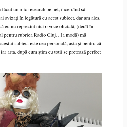
m făcut un mic research pe net, încercînd să
i avizați în legătură cu acest subiect, dar am ales,
ă eu nu reprezint nici o voce oficială, (decît în
rial pentru rubrica Radio Cluj…la modă) mă
estui subiect este cea personală, asta și pentru că
iar arta, după cum știm cu toții se pretează perfect