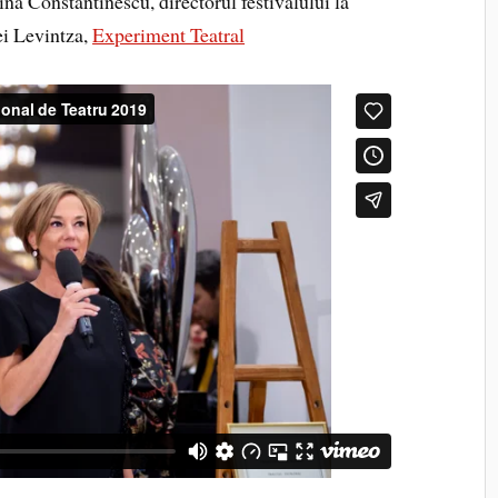
ina Constantinescu, directorul festivalului la
ei Levintza,
Experiment Teatral