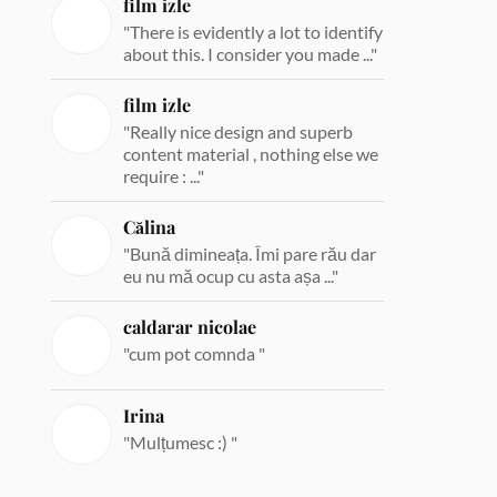
film izle
"There is evidently a lot to identify
about this. I consider you made ..."
film izle
"Really nice design and superb
content material , nothing else we
require : ..."
Călina
"Bună dimineața. Îmi pare rău dar
eu nu mă ocup cu asta așa ..."
caldarar nicolae
"cum pot comnda "
Irina
"Mulțumesc :) "