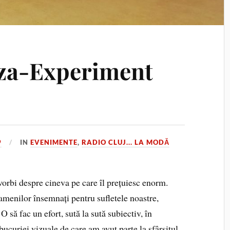
tza-Experiment
9
IN
EVENIMENTE
,
RADIO CLUJ... LA MODĂ
vorbi despre cineva pe care îl prețuiesc enorm.
oamenilor însemnați pentru sufletele noastre,
să fac un efort, sută la sută subiectiv, în
bucuriei vizuale de care am avut parte la sfârșitul