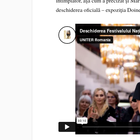
întîmplător, așa cum a precizat și Mar
deschiderea oficială – expoziția Doin