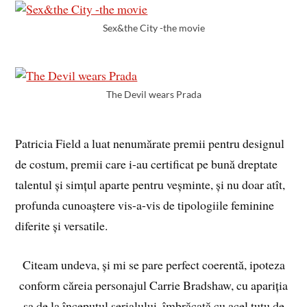
Sex&the City -the movie
The Devil wears Prada
Patricia Field a luat nenumărate premii pentru designul
de costum, premii care i-au certificat pe bună dreptate
talentul și simțul aparte pentru veșminte, și nu doar atît,
profunda cunoaștere vis-a-vis de tipologiile feminine
diferite și versatile.
Citeam undeva, și mi se pare perfect coerentă, ipoteza
conform căreia personajul Carrie Bradshaw, cu apariția
sa de la începutul serialului, îmbrăcată cu acel tutu de