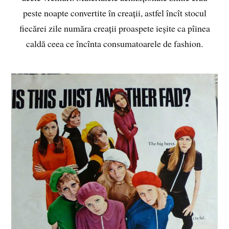
peste noapte convertite în creații, astfel încît stocul
fiecărei zile număra creații proaspete ieșite ca pîinea
caldă ceea ce încînta consumatoarele de fashion.