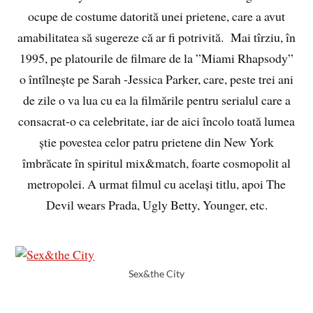
ocupe de costume datorită unei prietene, care a avut
amabilitatea să sugereze că ar fi potrivită. Mai tîrziu, în
1995, pe platourile de filmare de la ”Miami Rhapsody”
o întîlnește pe Sarah -Jessica Parker, care, peste trei ani
de zile o va lua cu ea la filmările pentru serialul care a
consacrat-o ca celebritate, iar de aici încolo toată lumea
știe povestea celor patru prietene din New York
îmbrăcate în spiritul mix&match, foarte cosmopolit al
metropolei. A urmat filmul cu același titlu, apoi The
Devil wears Prada, Ugly Betty, Younger, etc.
Sex&the City