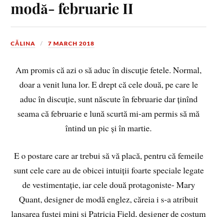
modă- februarie II
CĂLINA
7 MARCH 2018
Am promis că azi o să aduc în discuție fetele. Normal,
doar a venit luna lor. E drept că cele două, pe care le
aduc în discuție, sunt născute în februarie dar ținînd
seama că februarie e lună scurtă mi-am permis să mă
întind un pic și în martie.
E o postare care ar trebui să vă placă, pentru că femeile
sunt cele care au de obicei intuiții foarte speciale legate
de vestimentație, iar cele două protagoniste- Mary
Quant, designer de modă englez, căreia i s-a atribuit
lansarea fustei mini și Patricia Field, designer de costum