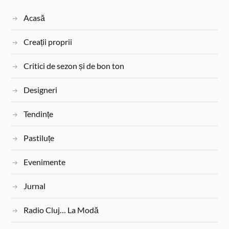
k
s
Acasă
t
Creații proprii
Critici de sezon și de bon ton
Designeri
Tendințe
Pastiluțe
Evenimente
Jurnal
Radio Cluj… La Modă