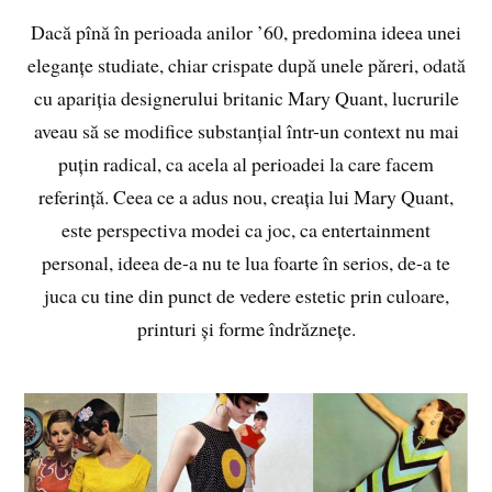
Dacă pînă în perioada anilor ’60, predomina ideea unei
eleganțe studiate, chiar crispate după unele păreri, odată
cu apariția designerului britanic Mary Quant, lucrurile
aveau să se modifice substanțial într-un context nu mai
puțin radical, ca acela al perioadei la care facem
referință. Ceea ce a adus nou, creația lui Mary Quant,
este perspectiva modei ca joc, ca entertainment
personal, ideea de-a nu te lua foarte în serios, de-a te
juca cu tine din punct de vedere estetic prin culoare,
printuri și forme îndrăznețe.