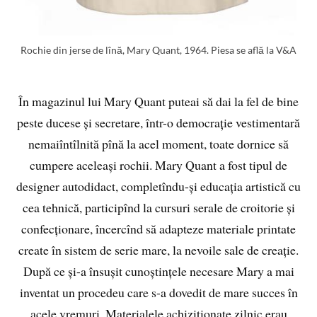
Rochie din jerse de lînă, Mary Quant, 1964. Piesa se află la V&A
În magazinul lui Mary Quant puteai să dai la fel de bine
peste ducese și secretare, într-o democrație vestimentară
nemaiîntîlnită pînă la acel moment, toate dornice să
cumpere aceleași rochii. Mary Quant a fost tipul de
designer autodidact, completîndu-și educația artistică cu
cea tehnică, participînd la cursuri serale de croitorie și
confecționare, încercînd să adapteze materiale printate
create în sistem de serie mare, la nevoile sale de creație.
După ce și-a însușit cunoștințele necesare Mary a mai
inventat un procedeu care s-a dovedit de mare succes în
acele vremuri. Materialele achiziționate zilnic erau