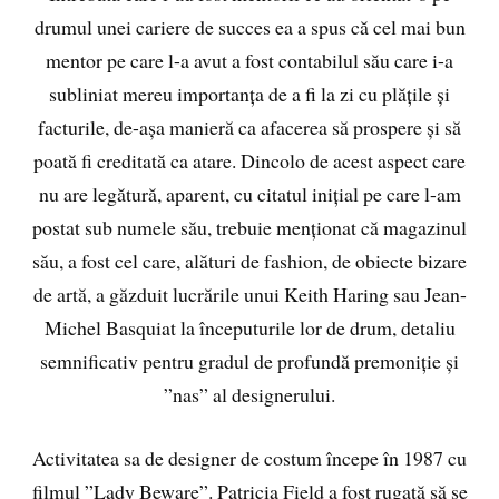
drumul unei cariere de succes ea a spus că cel mai bun
mentor pe care l-a avut a fost contabilul său care i-a
subliniat mereu importanța de a fi la zi cu plățile și
facturile, de-așa manieră ca afacerea să prospere și să
poată fi creditată ca atare. Dincolo de acest aspect care
nu are legătură, aparent, cu citatul inițial pe care l-am
postat sub numele său, trebuie menționat că magazinul
său, a fost cel care, alături de fashion, de obiecte bizare
de artă, a găzduit lucrările unui Keith Haring sau Jean-
Michel Basquiat la începuturile lor de drum, detaliu
semnificativ pentru gradul de profundă premoniție și
”nas” al designerului.
Activitatea sa de designer de costum începe în 1987 cu
filmul ”Lady Beware”. Patricia Field a fost rugată să se