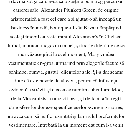
i devină soț și care avea să o susțină pe întreg parcursul
carierei sale. Alexander Plunkett Green, de origine
aristocratică a fost cel care a și ajutat-o să înceapă un
business în modă, boutique-ul său Bazaar, împărțind
același imobil cu restaurantul Alexander’s în Chelsea.
Inițial, în micul magazin cochet, și foarte diferit de ce se
mai văzuse pînă la acel moment, Mary vindea
vestimentație en-gros, urmărind prin alegerile făcute să
schimbe, cumva, gustul clientelor sale. Și-a dat seama
iute că este nevoie de altceva, pentru că influența
evidentă a străzii, și a ceea ce numim subcultura Mod,
de la Modernists, a muzicii beat, și de fapt, a întregii
atmosfere londoneze specifice acelor swinging sixties,
nu avea cum să nu fie resimțită și la nivelul preferințelor
vestimentare. Întrebată la un moment dat cum i-a venit