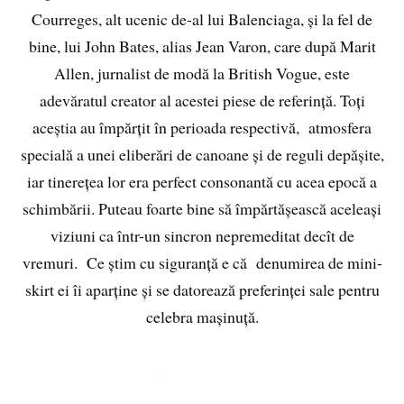
Courreges, alt ucenic de-al lui Balenciaga, și la fel de
bine, lui John Bates, alias Jean Varon, care după Marit
Allen, jurnalist de modă la British Vogue, este
adevăratul creator al acestei piese de referință. Toți
aceștia au împărțit în perioada respectivă, atmosfera
specială a unei eliberări de canoane și de reguli depășite,
iar tinerețea lor era perfect consonantă cu acea epocă a
schimbării. Puteau foarte bine să împărtășească aceleași
viziuni ca într-un sincron nepremeditat decît de
vremuri. Ce știm cu siguranță e că denumirea de mini-
skirt ei îi aparține și se datorează preferinței sale pentru
celebra mașinuță.