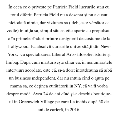
În ceea ce o privește pe Patricia Field lucrurile stau cu
totul diferit. Patricia Field nu a desenat și nu a cusut
niciodată nimic, dar viziunea sa ( deh, este vărsător ca
zodie) intuiția sa, simțul său estetic aparte au propulsat-
o în primele rînduri printre designerii de costume de la
Hollywood. Ea absolvit cursurile universității din New-
York, cu specializarea Liberal Arts- filosofie, istorie și
limbaj. După cum mărturisește chiar ea, în nenumăratele
interviuri acordate, este că, și-a dorit întotdeauna să aibă
un business independent, dar nu intuia cînd o ajuta pe
mama sa, ce deținea curățătorii in NY, că va fi vorba
despre modă. Avea 24 de ani cînd și-a deschis boutique-
ul în Greenwich Village pe care l-a închis după 50 de
ani de carieră, în 2016.