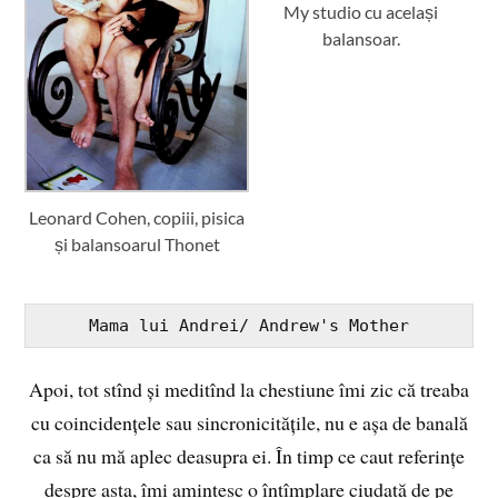
My studio cu același
balansoar.
Leonard Cohen, copiii, pisica
și balansoarul Thonet
Mama lui Andrei/ Andrew's Mother
Apoi, tot stînd și meditînd la chestiune îmi zic că treaba
cu coincidențele sau sincronicitățile, nu e așa de banală
ca să nu mă aplec deasupra ei. În timp ce caut referințe
despre asta, îmi amintesc o întîmplare ciudată de pe