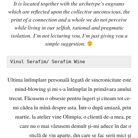
It is located together with the archetype’s engrams
which are reflected upon the collective unconscious, the
print of a connection and a whole we do not perceive
while living in our selfish, rational and pragmatic
isolation.
I’m not lecturing you, I’m just giving you a
simple sugge
s
tion.
Vinul Serafim/ Serafim Wine
Ultima întîmplare personală legată de sincronicitate este
mind-blowing și mi s-a întîmplat în primăvara anului
trecut. Făcusem o obsesie pentru îngeri și citeam tot ce-
mi cădea în mînă despre asta. Într-o după amiază, prin
martie, la atelier vine Olimpia, o clientă de-a mea, pe
care nu o mai văzusem demult și-mi aduce în dar o
sticlă de vin aparte, din care se fac serii mici și