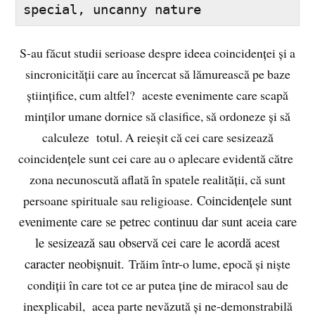
special, uncanny nature
S-au făcut studii serioase despre ideea coincidenței și a
sincronicității care au încercat să lămurească pe baze
științifice, cum altfel? aceste evenimente care scapă
minților umane dornice să clasifice, să ordoneze și să
calculeze totul. A reieșit că cei care sesizează
coincidențele sunt cei care au o aplecare evidentă către
zona necunoscută aflată în spatele realității, că sunt
Coincidențele sunt
persoane spirituale sau religioase.
evenimente care se petrec continuu dar sunt aceia care
le sesizează sau observă cei care le acordă acest
caracter neobișnuit.
Trăim într-o lume, epocă și niște
condiții în care tot ce ar putea ține de miracol sau de
inexplicabil, acea parte nevăzută și ne-demonstrabilă