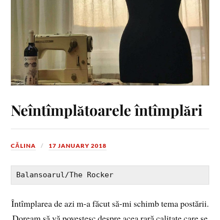
Neîntîmplătoarele întîmplări
CĂLINA
17 JANUARY 2018
Balansoarul/The Rocker
Întîmplarea de azi m-a făcut să-mi schimb tema postării.
Doream să vă povestesc despre acea rară calitate care se