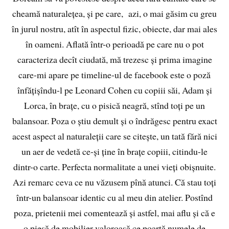
cheamă naturalețea, și pe care, azi, o mai găsim cu greu
în jurul nostru, atît în aspectul fizic, obiecte, dar mai ales
în oameni. Aflată într-o perioadă pe care nu o pot
caracteriza decît ciudată, mă trezesc și prima imagine
care-mi apare pe timeline-ul de facebook este o poză
înfățișîndu-l pe Leonard Cohen cu copiii săi, Adam și
Lorca, în brațe, cu o pisică neagră, stînd toți pe un
balansoar. Poza o știu demult și o îndrăgesc pentru exact
acest aspect al naturaleții care se citește, un tată fără nici
un aer de vedetă ce-și ține în brațe copiii, citindu-le
dintr-o carte. Perfecta normalitate a unei vieți obișnuite.
Azi remarc ceva ce nu văzusem pînă atunci. Că stau toți
într-un balansoar identic cu al meu din atelier. Postînd
poza, prietenii mei comentează și astfel, mai aflu și că e
o piesă de mobilier valoroasă ce poartă numele de