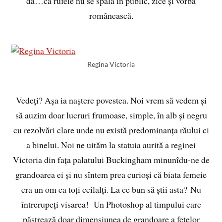
da…că rufele nu se spală în public, zice și vorba
românească.
Regina Victoria
Vedeți? Așa ia naștere povestea. Noi vrem să vedem și
să auzim doar lucruri frumoase, simple, în alb și negru
cu rezolvări clare unde nu există predominanța răului ci
a binelui. Noi ne uităm la statuia aurită a reginei
Victoria din fața palatului Buckingham minunîdu-ne de
grandoarea ei și nu sîntem prea curioși că biata femeie
era un om ca toți ceilalți. La ce bun să știi asta? Nu
întrerupeți visarea! Un Photoshop al timpului care
păstrează doar dimensiunea de grandoare a fețelor