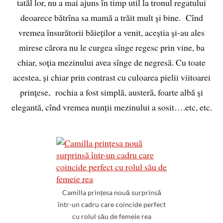
tatăl lor, nu a mai ajuns în timp util la tronul regatului
deoarece bătrîna sa mamă a trăit mult și bine. Cînd
vremea însurătorii băieților a venit, aceștia și-au ales
mirese cărora nu le curgea sînge regesc prin vine, ba
chiar, soția mezinului avea sînge de negresă. Cu toate
acestea, și chiar prin contrast cu culoarea pielii viitoarei
prințese, rochia a fost simplă, austeră, foarte albă și
elegantă, cînd vremea nunții mezinului a sosit….etc, etc.
Camilla prințesa nouă surprinsă
într-un cadru care coincide perfect
cu rolul său de femeie rea