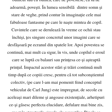
adoarmă, povești. În lumea sensibilă dintre somn și
stare de veghe, prind contur în imaginație cele mai
fabuloase fantasme pe care le naște mintea de copil.
Cuvintele care se derulează în vreme ce ochii stau
închiși, țes singure concretul unor imagini care se
desfășoară pe ecranul din spatele lor. Apoi povestea se
continuă, mai mult ca sigur, în vis, unde copilul e eroul
care se luptă cu balauri sau prințesa ce-și așteaptă
prințul. Impactul acestor stări și trăiri continuă mult
timp după ce copiii cresc, pentru că tot subconștientul
colectiv, (pe care l-am mai pomenit fiind conceptul
vehiculat de Carl Jung) este impregnat, de secole cu
aceleași mari dileme și angoase existențiale, arhetipuri
ce-și găsesc perfecta elucidare, defulare mai bine zis,
exact în structurile simple ale poveștilor. Binele se