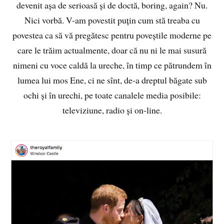
devenit așa de serioasă și de doctă, boring, again? Nu.
Nici vorbă. V-am povestit puțin cum stă treaba cu
povestea ca să vă pregătesc pentru poveștile moderne pe
care le trăim actualmente, doar că nu ni le mai susură
nimeni cu voce caldă la ureche, în timp ce pătrundem în
lumea lui mos Ene, ci ne sînt, de-a dreptul băgate sub
ochi și în urechi, pe toate canalele media posibile:
televiziune, radio și on-line.