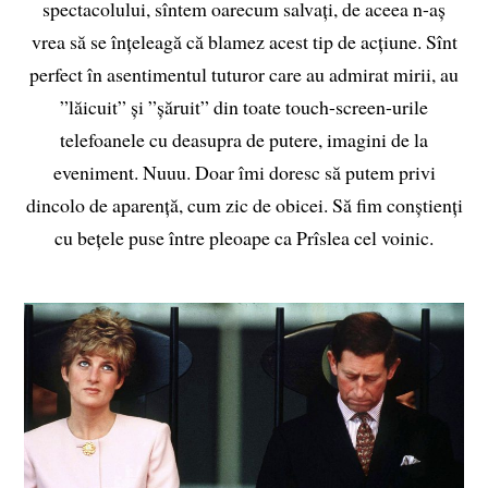
spectacolului, sîntem oarecum salvați, de aceea n-aș
vrea să se înțeleagă că blamez acest tip de acțiune. Sînt
perfect în asentimentul tuturor care au admirat mirii, au
”lăicuit” și ”șăruit” din toate touch-screen-urile
telefoanele cu deasupra de putere, imagini de la
eveniment. Nuuu. Doar îmi doresc să putem privi
dincolo de aparență, cum zic de obicei. Să fim conștienți
cu bețele puse între pleoape ca Prîslea cel voinic.