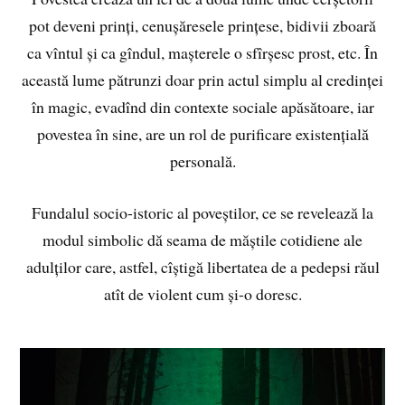
pot deveni prinți, cenușăresele prințese, bidivii zboară
ca vîntul și ca gîndul, mașterele o sfîrșesc prost, etc. În
această lume pătrunzi doar prin actul simplu al credinței
în magic, evadînd din contexte sociale apăsătoare, iar
povestea în sine, are un rol de purificare existențială
personală.
Fundalul socio-istoric al poveștilor, ce se revelează la
modul simbolic dă seama de măștile cotidiene ale
adulților care, astfel, cîștigă libertatea de a pedepsi răul
atît de violent cum și-o doresc.