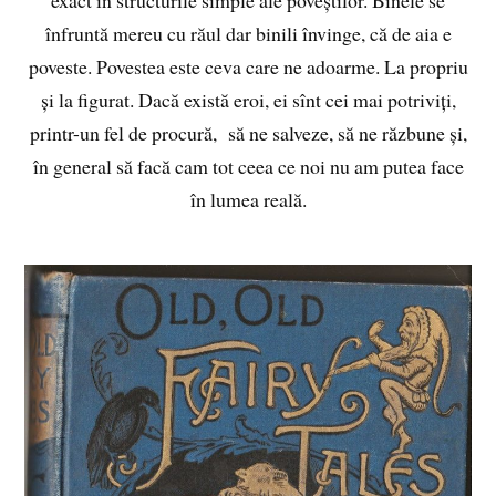
înfruntă mereu cu răul dar binili învinge, că de aia e
poveste. Povestea este ceva care ne adoarme. La propriu
și la figurat. Dacă există eroi, ei sînt cei mai potriviți,
printr-un fel de procură, să ne salveze, să ne răzbune și,
în general să facă cam tot ceea ce noi nu am putea face
în lumea reală.