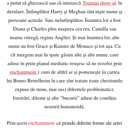
a putut să ghicească sau să intuiască
Truman show-ul
în
derulare. Întîmplător Harry și Meghan sînt niște nume și
persoane actuale. Sau, neîntîmplător. Înaintea lor a fost
Diana și Charles plus maștera cea rea, Camilla sau
mama vitregă, regina Angliei. Și mai înaintea lor, alte
nume au fost Grace și Rainier de Monaco și tot așa. Cu
cît mergem mai în spate găsim alte și alte nume, care
aduse în prim planul mediatic reușesc să ne rezolve prin
enchantment
( cum de altfel se și pomenește în cartea
lui Bruno Bettelheim în care sînt tratate toate chestiunile
expuse de mine, mai sus) diferitele problematici,
frustrări, dileme și alte ”bucurii” aduse de condiția
noastră humanoidă.
Prin acest
enchantment
ce prinde diferite forme ale artei