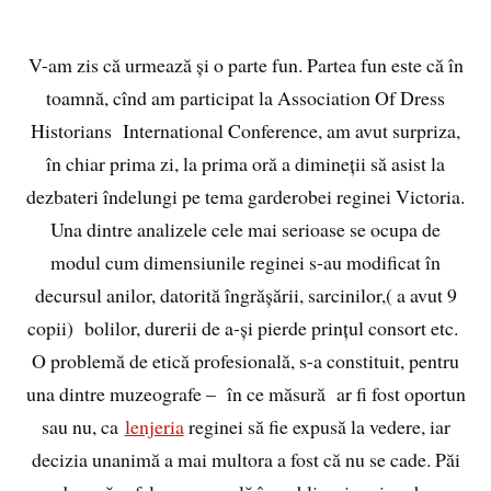
V-am zis că urmează și o parte fun. Partea fun este că în
toamnă, cînd am participat la Association Of Dress
Historians International Conference, am avut surpriza,
în chiar prima zi, la prima oră a dimineții să asist la
dezbateri îndelungi pe tema garderobei reginei Victoria.
Una dintre analizele cele mai serioase se ocupa de
modul cum dimensiunile reginei s-au modificat în
decursul anilor, datorită îngrășării, sarcinilor,( a avut 9
copii) bolilor, durerii de a-și pierde prințul consort etc.
O problemă de etică profesională, s-a constituit, pentru
una dintre muzeografe – în ce măsură ar fi fost oportun
sau nu, ca
lenjeria
reginei să fie expusă la vedere, iar
decizia unanimă a mai multora a fost că nu se cade. Păi