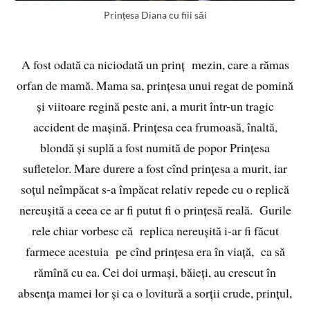
Prințesa Diana cu fiii săi
A fost odată ca niciodată un prinț mezin, care a rămas
orfan de mamă. Mama sa, prințesa unui regat de pomină
și viitoare regină peste ani, a murit într-un tragic
accident de mașină. Prințesa cea frumoasă, înaltă,
blondă și suplă a fost numită de popor Prințesa
sufletelor. Mare durere a fost cînd prințesa a murit, iar
soțul neîmpăcat s-a împăcat relativ repede cu o replică
nereușită a ceea ce ar fi putut fi o prințesă reală. Gurile
rele chiar vorbesc că replica nereușită i-ar fi făcut
farmece acestuia pe cînd prințesa era în viață, ca să
rămînă cu ea. Cei doi urmași, băieți, au crescut în
absența mamei lor și ca o lovitură a sorții crude, prințul,