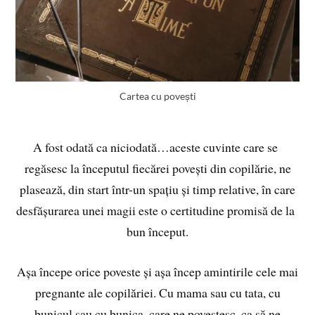
Cartea cu povești
A fost odată ca niciodată…aceste cuvinte care se
regăsesc la începutul fiecărei povești din copilărie, ne
plasează, din start într-un spațiu și timp relative, în care
desfășurarea unei magii este o certitudine promisă de la
bun început.
Așa începe orice poveste și așa încep amintirile cele mai
pregnante ale copilăriei. Cu mama sau cu tata, cu
bunicul sau cu bunica, care ne povestesc, ca să ne