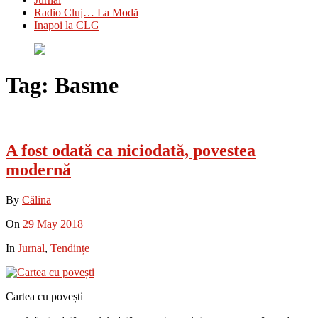
Radio Cluj… La Modă
Inapoi la CLG
Tag:
Basme
A fost odată ca niciodată, povestea
modernă
By
Călina
On
29 May 2018
In
Jurnal
,
Tendințe
Cartea cu povești