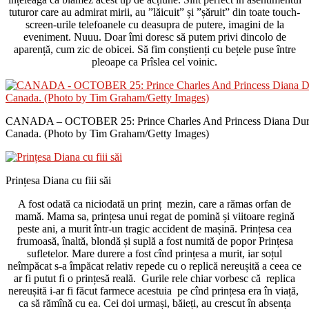
tuturor care au admirat mirii, au ”lăicuit” și ”șăruit” din toate touch-
screen-urile telefoanele cu deasupra de putere, imagini de la
eveniment. Nuuu. Doar îmi doresc să putem privi dincolo de
aparență, cum zic de obicei. Să fim conștienți cu bețele puse între
pleoape ca Prîslea cel voinic.
CANADA – OCTOBER 25: Prince Charles And Princess Diana Durin
Canada. (Photo by Tim Graham/Getty Images)
Prințesa Diana cu fiii săi
A fost odată ca niciodată un prinț mezin, care a rămas orfan de
mamă. Mama sa, prințesa unui regat de pomină și viitoare regină
peste ani, a murit într-un tragic accident de mașină. Prințesa cea
frumoasă, înaltă, blondă și suplă a fost numită de popor Prințesa
sufletelor. Mare durere a fost cînd prințesa a murit, iar soțul
neîmpăcat s-a împăcat relativ repede cu o replică nereușită a ceea ce
ar fi putut fi o prințesă reală. Gurile rele chiar vorbesc că replica
nereușită i-ar fi făcut farmece acestuia pe cînd prințesa era în viață,
ca să rămînă cu ea. Cei doi urmași, băieți, au crescut în absența