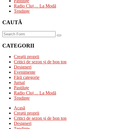
Pastiluțe
Radio Cluj… La Modă
Tendințe
CAUTĂ
Search
CATEGORII
Creații proprii
Critici de sezon și de bon ton
Designeri
Evenimente
Fără categorie
Jurnal
Pastiluțe
Radio Cluj… La Modă
Tendințe
Acasă
Creații proprii
Critici de sezon și de bon ton
Designeri
Tendințe