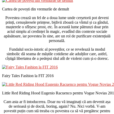
Cartea de povești din vremurile de demult
Povestea crează un fel de a doua lume unde cerșetorii pot deveni
prinți, cenușăresele prințese, bidivii zboară ca vîntul și ca gîndul,
mașterele o sfîrșesc prost, etc. În această lume pătrunzi doar prin
actul simplu al credinței în magic, evadînd din contexte sociale
apăsătoare, iar povestea în sine, are un rol de purificare existențială
personală.
Fundalul socio-istoric al poveștilor, ce se revelează la modul
simbolic dă seama de măștile cotidiene ale adulților care, astfel,
cîștigă libertatea de a pedepsi răul atît de violent cum și-o doresc.
Fairy Tales Fashion la FIT 2016
Little Red Riding Hood Eugenio Racuenco pentru Vogue Novias 20
Cam asta ar fi intoducerea. Doar nu vă imaginați că am devenit așa
de serioasă și de doctă, boring, again? Nu. Nici vorbă. V-am
povestit puțin cum stă treaba cu povestea ca să vă pregătesc pentru