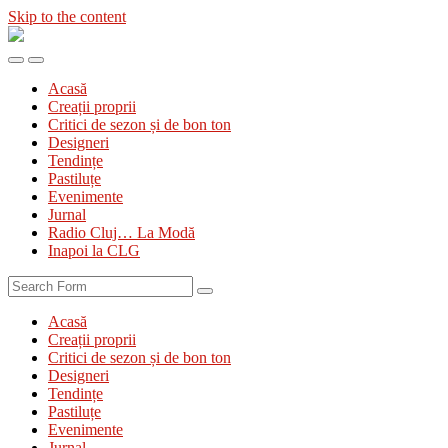
Skip to the content
Diva
&
Toggle
Toggle
Divanul
the
the
Acasă
mobile
search
Creații proprii
menu
field
Critici de sezon și de bon ton
Designeri
Tendințe
Pastiluțe
Evenimente
Jurnal
Radio Cluj… La Modă
Inapoi la CLG
Search
Acasă
Creații proprii
Critici de sezon și de bon ton
Designeri
Tendințe
Pastiluțe
Evenimente
Jurnal