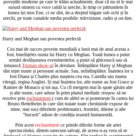
poveștile moderne pe care le trăim actualmente, doar că nu ni le mai
susură nimeni cu voce caldă la ureche, în timp ce pătrundem în
lumea lui mos Ene, ci ne sînt, de-a dreptul băgate sub ochi și în
urechi, pe toate canalele media posibile: televiziune, radio și on-line.
Harry and Meghan sau povestea perfectă
Cea mai de succes poveste mondială a lunii mai de anul acesta a
fost, bineînțeles nunta lui Harry cu Meghan. Toată lumea a putut
urmări desfășurarea evenimentelor, a putut să ghicească sau să
intuiască
Truman show-ul
în derulare. Întîmplător Harry și Meghan
sînt niște nume și persoane actuale. Sau, neîntîmplător. Înaintea lor a
fost Diana și Charles plus maștera cea rea, Camilla sau mama
vitregă, regina Angliei. Și mai înaintea lor, alte nume au fost Grace și
Rainier de Monaco și tot așa. Cu cît mergem mai în spate găsim alte
și alte nume, care aduse în prim planul mediatic reușesc să ne
rezolve prin
enchantment
( cum de altfel se și pomenește în cartea lui
Bruno Bettelheim în care sînt tratate toate chestiunile expuse de
mine, mai sus) diferitele problematici, frustrări, dileme și alte
”bucurii” aduse de condiția noastră humanoidă.
Prin acest
enchantment
ce prinde diferite forme ale artei
spectacolului, sîntem oarecum salvați, de aceea n-aș vrea să se
înțeleagă că blamez acest tip de acțiune. Sînt perfect în asentimentul