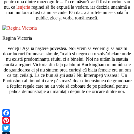
pentru una dintre muzeografe – în ce măsură ar fi fost oportun sau
nu, ca
lenjeria
reginei să fie expusă la vedere, iar decizia unanimă a
mai multora a fost că nu se cade. Păi da…că rufele nu se spală în
public, zice și vorba românească.
Regina Victoria
Vedeți? Așa ia naștere povestea. Noi vrem să vedem și să auzim
doar lucruri frumoase, simple, în alb și negru cu rezolvări clare unde
nu există predominanța răului ci a binelui. Noi ne uităm la statuia
aurită a reginei Victoria din fața palatului Buckingham minunîdu-ne
de grandoarea ei și nu sîntem prea curioși că biata femeie era un om
ca toți ceilalți. La ce bun să știi asta? Nu întrerupeți visarea! Un
Photoshop al timpului care păstrează doar dimensiunea de grandoare
a fețelor regale care nu au voie să coboare de pe piedestal pentru
palida demonstrație a umanității deținute de oricare dintre noi.
Facebook
Pinterest