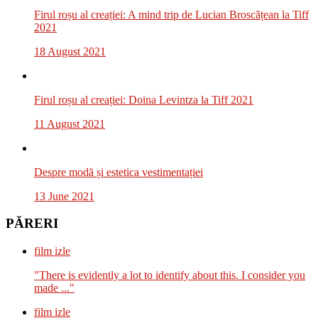
Firul roșu al creației: A mind trip de Lucian Broscățean la Tiff
2021
18 August 2021
Firul roșu al creației: Doina Levintza la Tiff 2021
11 August 2021
Despre modă și estetica vestimentației
13 June 2021
PĂRERI
film izle
"There is evidently a lot to identify about this. I consider you
made ..."
film izle