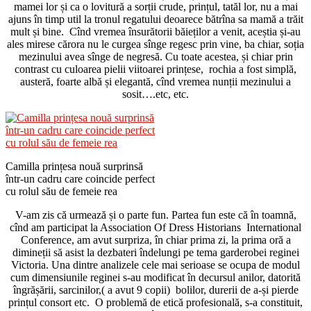
mamei lor și ca o lovitură a sorții crude, prințul, tatăl lor, nu a mai
ajuns în timp util la tronul regatului deoarece bătrîna sa mamă a trăit
mult și bine. Cînd vremea însurătorii băieților a venit, aceștia și-au
ales mirese cărora nu le curgea sînge regesc prin vine, ba chiar, soția
mezinului avea sînge de negresă. Cu toate acestea, și chiar prin
contrast cu culoarea pielii viitoarei prințese, rochia a fost simplă,
austeră, foarte albă și elegantă, cînd vremea nunții mezinului a
sosit….etc, etc.
Camilla prințesa nouă surprinsă
într-un cadru care coincide perfect
cu rolul său de femeie rea
V-am zis că urmează și o parte fun. Partea fun este că în toamnă,
cînd am participat la Association Of Dress Historians International
Conference, am avut surpriza, în chiar prima zi, la prima oră a
dimineții să asist la dezbateri îndelungi pe tema garderobei reginei
Victoria. Una dintre analizele cele mai serioase se ocupa de modul
cum dimensiunile reginei s-au modificat în decursul anilor, datorită
îngrășării, sarcinilor,( a avut 9 copii) bolilor, durerii de a-și pierde
prințul consort etc. O problemă de etică profesională, s-a constituit,