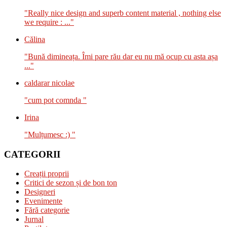
"Really nice design and superb content material , nothing else
we require : ..."
Călina
"Bună dimineața. Îmi pare rău dar eu nu mă ocup cu asta așa
..."
caldarar nicolae
"cum pot comnda "
Irina
"Mulțumesc :) "
CATEGORII
Creații proprii
Critici de sezon și de bon ton
Designeri
Evenimente
Fără categorie
Jurnal