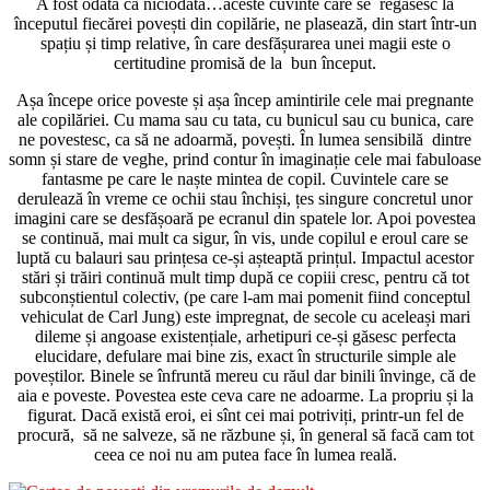
A fost odată ca niciodată…aceste cuvinte care se regăsesc la
începutul fiecărei povești din copilărie, ne plasează, din start într-un
spațiu și timp relative, în care desfășurarea unei magii este o
certitudine promisă de la bun început.
Așa începe orice poveste și așa încep amintirile cele mai pregnante
ale copilăriei. Cu mama sau cu tata, cu bunicul sau cu bunica, care
ne povestesc, ca să ne adoarmă, povești. În lumea sensibilă dintre
somn și stare de veghe, prind contur în imaginație cele mai fabuloase
fantasme pe care le naște mintea de copil. Cuvintele care se
derulează în vreme ce ochii stau închiși, țes singure concretul unor
imagini care se desfășoară pe ecranul din spatele lor. Apoi povestea
se continuă, mai mult ca sigur, în vis, unde copilul e eroul care se
luptă cu balauri sau prințesa ce-și așteaptă prințul. Impactul acestor
stări și trăiri continuă mult timp după ce copiii cresc, pentru că tot
subconștientul colectiv, (pe care l-am mai pomenit fiind conceptul
vehiculat de Carl Jung) este impregnat, de secole cu aceleași mari
dileme și angoase existențiale, arhetipuri ce-și găsesc perfecta
elucidare, defulare mai bine zis, exact în structurile simple ale
poveștilor. Binele se înfruntă mereu cu răul dar binili învinge, că de
aia e poveste. Povestea este ceva care ne adoarme. La propriu și la
figurat. Dacă există eroi, ei sînt cei mai potriviți, printr-un fel de
procură, să ne salveze, să ne răzbune și, în general să facă cam tot
ceea ce noi nu am putea face în lumea reală.