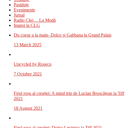
Pastiluțe
Evenimente
Jurnal
Radio Cluj… La Modă
Inapoi la CLG
Du coeur a la main- Dolce și Gabbana la Grand Palais
13 March 2025
Upcycled by Roseco
7 October 2021
Firul roșu al creației: A mind trip de Lucian Broscățean la Tiff
2021
18 August 2021
Firul roșu al creației: Doina Levintza la Tiff 2021