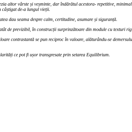
ezia altor vârste și veșminte, dar îndărătul acestora- repetitive, minima
 câștigat de-a lungul vieții.
itatea dau seama despre calm, certitudine, asumare și siguranță.
ât de previzibil, în construcții surprinzătoare din module cu texturi rig
 culoare contrastantă se pun reciproc în valoare, alăturându-se demersulu
arități ce pot fi ușor transgresate prin setarea Equilibrium.