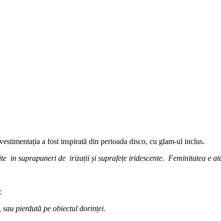
vestimentația a fost inspirată din perioada disco, cu glam-ul inclus.
lurite in suprapuneri de irizații și suprafețe iridescente. Feminitatea e 
or.
 sau pierdută pe obiectul dorinței.