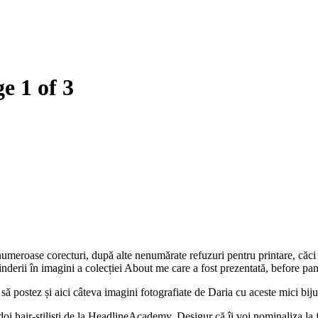
e 1 of 3
eroase corecturi, după alte nenumărate refuzuri pentru printare, căci oam
inderii în imagini a colecției About me care a fost prezentată, before 
ă postez și aici câteva imagini fotografiate de Daria cu aceste mici bijut
i doi hair-stiliști de la HeadlineAcademy. Desigur că îi voi nominaliza la 