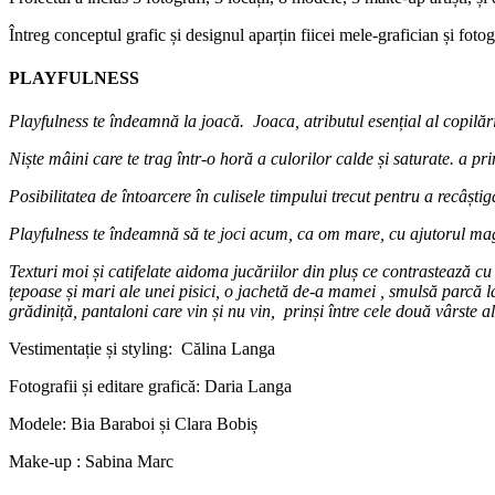
Întreg conceptul grafic și designul aparțin fiicei mele-grafician și fo
PLAYFULNESS
Playfulness te îndeamnă la joacă.
Joaca, atributul esențial al copilăr
Niște mâini care te trag într-o horă a culorilor calde și saturate. a pri
Posibilitatea de întoarcere în culisele timpului trecut pentru a recâștiga
Playfulness te îndeamnă să te joci acum, ca om mare, cu ajutorul magic
Texturi moi și catifelate aidoma jucăriilor din pluș ce contrastează c
țepoase și mari ale unei pisici, o jachetă de-a mamei , smulsă parcă la
grădiniță, pantaloni care vin și nu vin, prinși între cele două vârste al
Vestimentație și styling: Călina Langa
Fotografii și editare grafică: Daria Langa
Modele: Bia Baraboi și Clara Bobiș
Make-up : Sabina Marc