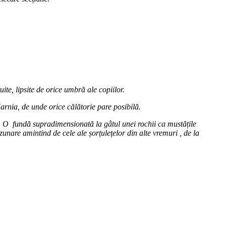
tuite, lipsite de orice umbră ale copiilor.
Narnia, de unde orice călătorie pare posibilă.
re. O fundă supradimensionată la gâtul unei rochii ca mustățile
zunare amintind de cele ale șorțulețelor din alte vremuri , de la