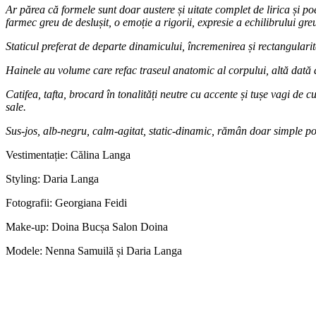
Ar părea că formele sunt doar austere și uitate complet de lirica și po
farmec greu de deslușit, o emoție a rigorii, expresie a echilibrului greu
Staticul preferat de departe dinamicului, încremenirea și rectangular
Hainele au volume care refac traseul anatomic al corpului, altă dată at
Catifea, tafta, brocard în tonalități neutre cu accente și tușe vagi de
sale.
Sus-jos, alb-negru, calm-agitat, static-dinamic, rămân doar simple pol
Vestimentație: Călina Langa
Styling: Daria Langa
Fotografii: Georgiana Feidi
Make-up: Doina Bucșa Salon Doina
Modele: Nenna Samuilă și Daria Langa