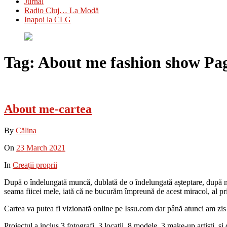
Jurnal
Radio Cluj… La Modă
Inapoi la CLG
Tag:
About me fashion show
Pag
About me-cartea
By
Călina
On
23 March 2021
In
Creații proprii
După o îndelungată muncă, dublată de o îndelungată așteptare, după num
seama fiicei mele, iată că ne bucurăm împreună de acest miracol, al pr
Cartea va putea fi vizionată online pe Issu.com dar până atunci am zis s
Proiectul a inclus 3 fotografi, 3 locații, 8 modele, 3 make-up artiști, ș