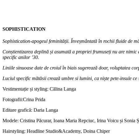
SOPHISTICATION
Sophistication-apogeul feminității. Înveșmântată în rochii fluide de m
Conștientizarea deplină și asumată a propriei frumuseți nu are nimic 
specific anilor ’30.
Liniile sinuoase date de croiul în biais sugerează doar, voluptatea cor
Luciul specific mătăsii crează umbre si lumini, ca niște pete-insule ce
Vestimentație și styling: Călina Langa
Fotografii:Crina Prida
Editare grafică: Daria Langa
Modele: Cristina Păcurar, Ioana Maria Repciuc, Irina Voicu și Sonia 
Hairstyling: Headline Studio&Academy, Doina Chiper