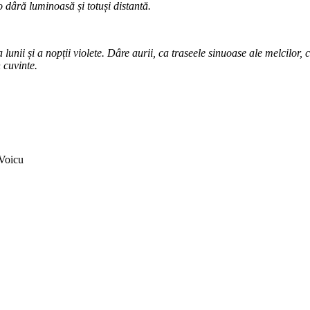
 dâră luminoasă și totuși distantă.
lunii și a nopții violete. Dâre aurii, ca traseele sinuoase ale melcilor, 
n cuvinte.
 Voicu