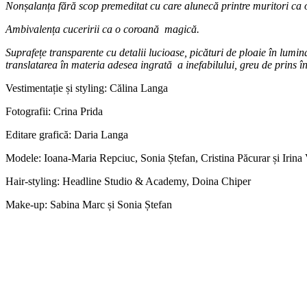
Nonșalanța fără scop premeditat cu care alunecă printre muritori ca o
Ambivalența cuceririi ca o coroană magică.
Suprafețe transparente cu detalii lucioase, picături de ploaie în lumina 
translatarea în materia adesea ingrată a inefabilului, greu de prins î
Vestimentație și styling: Călina Langa
Fotografii: Crina Prida
Editare grafică: Daria Langa
Modele: Ioana-Maria Repciuc, Sonia Ștefan, Cristina Păcurar și Irina
Hair-styling: Headline Studio & Academy, Doina Chiper
Make-up: Sabina Marc și Sonia Ștefan