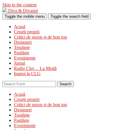
Skip to the content
Diva & Divanul
Toggle the mobile menu
Toggle the search field
Acasă
Creații proprii
Critici de sezon și de bon ton
Designeri
Tendințe
Pastiluțe
Evenimente
Jurnal
Radio Cluj… La Modă
Inapoi la CLG
Search
Acasă
Creații proprii
Critici de sezon și de bon ton
Designeri
Tendințe
Pastiluțe
Evenimente