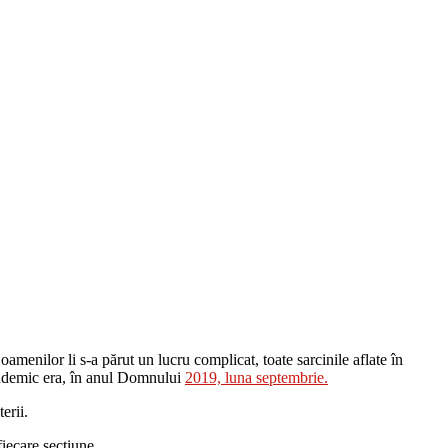
enilor li s-a părut un lucru complicat, toate sarcinile aflate în
pandemic era, în anul Domnului
2019, luna septembrie.
erii.
fiecare secțiune.