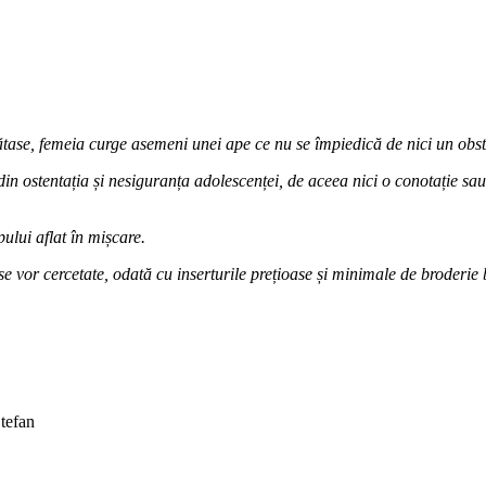
ătase, femeia curge asemeni unei ape ce nu se împiedică de nici un obst
din ostentația și nesiguranța adolescenței, de aceea nici o conotație s
pului aflat în mișcare.
 se vor cercetate, odată cu inserturile prețioase și minimale de broderi
Ștefan