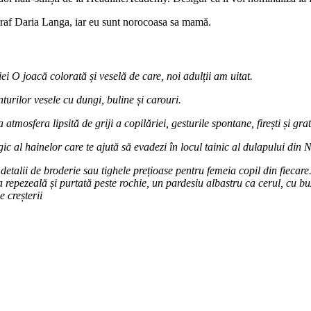
tograf Daria Langa, iar eu sunt norocoasa sa mamă.
iei
O joacă colorată și veselă de care, noi adulții am uitat.
nturilor vesele cu dungi, buline și carouri.
 atmosfera lipsită de griji a copilăriei, gesturile spontane, firești și gra
 al hainelor care te ajută să evadezi în locul tainic al dulapului din 
u detalii de broderie sau tighele prețioase pentru femeia copil din fieca
 repezeală și purtată peste rochie, un pardesiu albastru ca cerul, cu bu
e creșterii