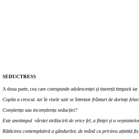
SEDUCTRESS
A doua parte, cea care corespunde adolescenței și tinereții timpurii iar 
Copila a crescut. iar în visele sale se întretaie frânturi de dorințe fe
Conștiența sau inconștiența seducției?
Este anotimpul vârstei strălucirii de orice fel, a ființei și a veșmintel
Rătăcirea contemplativă a gândurilor, de mână cu privirea ațintită fix,