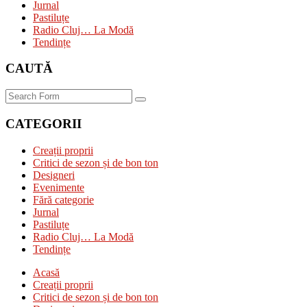
Jurnal
Pastiluțe
Radio Cluj… La Modă
Tendințe
CAUTĂ
Search
CATEGORII
Creații proprii
Critici de sezon și de bon ton
Designeri
Evenimente
Fără categorie
Jurnal
Pastiluțe
Radio Cluj… La Modă
Tendințe
Acasă
Creații proprii
Critici de sezon și de bon ton