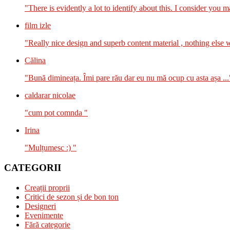
"There is evidently a lot to identify about this. I consider you m
film izle
"Really nice design and superb content material , nothing else we
Călina
"Bună dimineața. Îmi pare rău dar eu nu mă ocup cu asta așa ...
caldarar nicolae
"cum pot comnda "
Irina
"Mulțumesc :) "
CATEGORII
Creații proprii
Critici de sezon și de bon ton
Designeri
Evenimente
Fără categorie