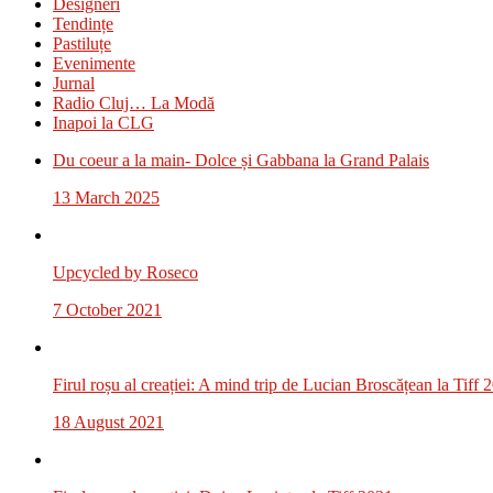
Designeri
Tendințe
Pastiluțe
Evenimente
Jurnal
Radio Cluj… La Modă
Inapoi la CLG
Du coeur a la main- Dolce și Gabbana la Grand Palais
13 March 2025
Upcycled by Roseco
7 October 2021
Firul roșu al creației: A mind trip de Lucian Broscățean la Tiff 
18 August 2021