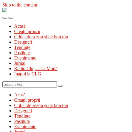
Skip to the content
Diva
&
Toggle
Toggle
Divanul
the
the
Acasă
mobile
search
Creații proprii
menu
field
Critici de sezon și de bon ton
Designeri
Tendințe
Pastiluțe
Evenimente
Jurnal
Radio Cluj… La Modă
Inapoi la CLG
Search
Acasă
Creații proprii
Critici de sezon și de bon ton
Designeri
Tendințe
Pastiluțe
Evenimente
Jurnal