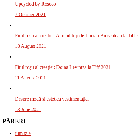
Upcycled by Roseco
7 October 2021
Firul roșu al creației: A mind trip de Lucian Broscățean la Tiff 
18 August 2021
Firul roșu al creației: Doina Levintza la Tiff 2021
11 August 2021
Despre modă și estetica vestimentației
13 June 2021
PĂRERI
film izle